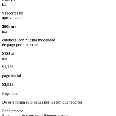
km
y recorres un
aproximado de
300km
al
mes
entonces, con nuestra modalidad
de pago por km serían
$183
al
mes
$1,726
pago inicial
$3,922
Pago total
De esta forma solo pagas por los km que recorres.
Por ejemplo:
Si contratas tu pago por kilómetro para tu: