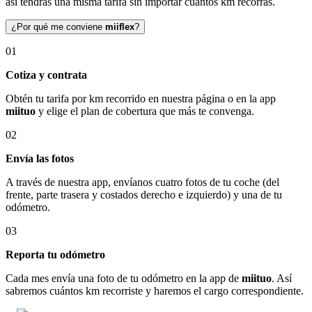
así tendrás una misma tarifa sin importar cuántos km recorras.
¿Por qué me conviene
miiflex
?
01
Cotiza y contrata
Obtén tu tarifa por km recorrido en nuestra página o en la app
miituo
y elige el plan de cobertura que más te convenga.
02
Envía las fotos
A través de nuestra app, envíanos cuatro fotos de tu coche (del
frente, parte trasera y costados derecho e izquierdo) y una de tu
odómetro.
03
Reporta tu odómetro
Cada mes envía una foto de tu odómetro en la app de
miituo
. Así
sabremos cuántos km recorriste y haremos el cargo correspondiente.