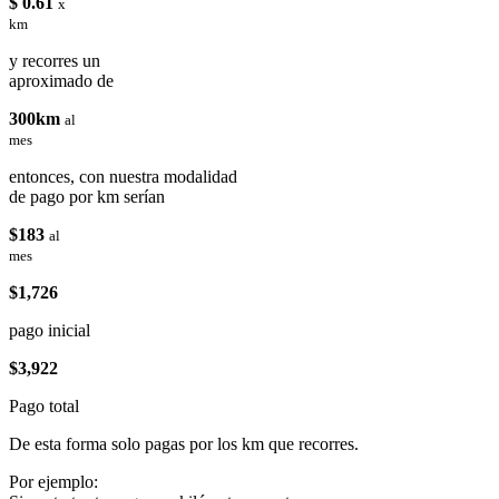
$ 0.61
x
km
y recorres un
aproximado de
300km
al
mes
entonces, con nuestra modalidad
de pago por km serían
$183
al
mes
$1,726
pago inicial
$3,922
Pago total
De esta forma solo pagas por los km que recorres.
Por ejemplo: