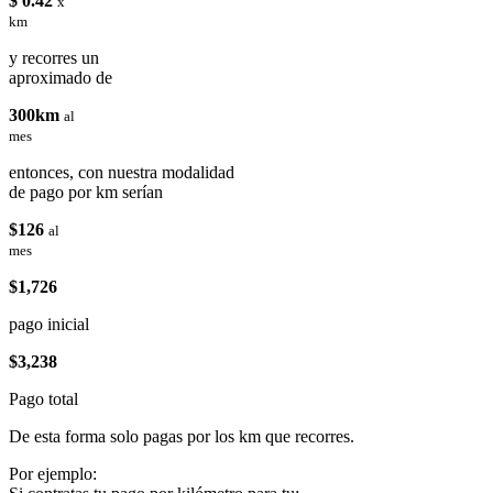
$ 0.42
x
km
y recorres un
aproximado de
300km
al
mes
entonces, con nuestra modalidad
de pago por km serían
$126
al
mes
$1,726
pago inicial
$3,238
Pago total
De esta forma solo pagas por los km que recorres.
Por ejemplo: