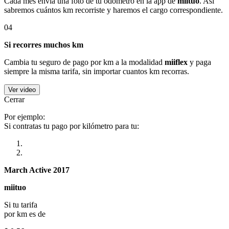
Cada mes envía una foto de tu odómetro en la app de
miituo
. Así
sabremos cuántos km recorriste y haremos el cargo correspondiente.
04
Si recorres muchos km
Cambia tu seguro de pago por km a la modalidad
miiflex
y paga
siempre la misma tarifa, sin importar cuantos km recorras.
Ver video
Cerrar
Por ejemplo:
Si contratas tu pago por kilómetro para tu:
March Active 2017
miituo
Si tu tarifa
por km es de