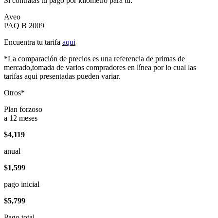
Si contratas tu pago por kilómetro para tu:
Aveo
PAQ B 2009
Encuentra tu tarifa
aqui
*La comparación de precios es una referencia de primas de
mercado,tomada de varios compradores en línea por lo cual las
tarifas aqui presentadas pueden variar.
Otros*
Plan forzoso
a 12 meses
$4,119
anual
$1,599
pago inicial
$5,799
Pago total