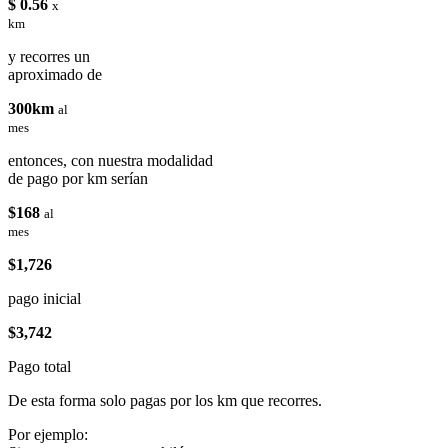
$ 0.56
x
km
y recorres un
aproximado de
300km
al
mes
entonces, con nuestra modalidad
de pago por km serían
$168
al
mes
$1,726
pago inicial
$3,742
Pago total
De esta forma solo pagas por los km que recorres.
Por ejemplo: