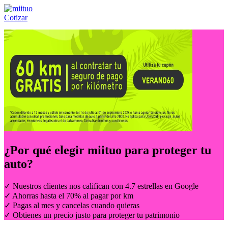
Cotizar
Llámanos al:
(55) 84-21-05-00
ó
800-953-00-59
¿Por qué elegir
miituo
para proteger tu
auto?
✓ Nuestros clientes nos califican con 4.7 estrellas en Google
✓ Ahorras hasta el 70% al pagar por km
✓ Pagas al mes y cancelas cuando quieras
✓ Obtienes un precio justo para proteger tu patrimonio