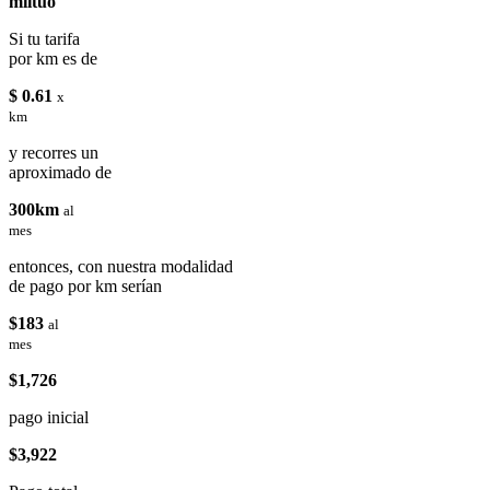
miituo
Si tu tarifa
por km es de
$ 0.61
x
km
y recorres un
aproximado de
300km
al
mes
entonces, con nuestra modalidad
de pago por km serían
$183
al
mes
$1,726
pago inicial
$3,922