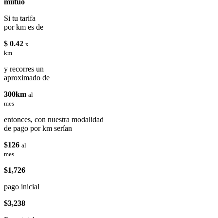
miituo
Si tu tarifa
por km es de
$ 0.42
x
km
y recorres un
aproximado de
300km
al
mes
entonces, con nuestra modalidad
de pago por km serían
$126
al
mes
$1,726
pago inicial
$3,238