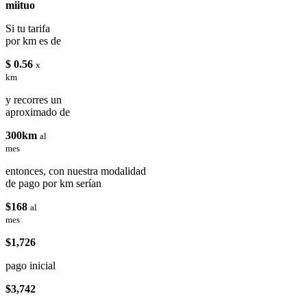
miituo
Si tu tarifa
por km es de
$ 0.56
x
km
y recorres un
aproximado de
300km
al
mes
entonces, con nuestra modalidad
de pago por km serían
$168
al
mes
$1,726
pago inicial
$3,742