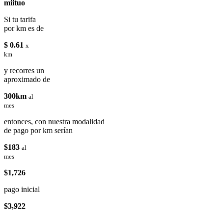
miituo
Si tu tarifa
por km es de
$ 0.61
x
km
y recorres un
aproximado de
300km
al
mes
entonces, con nuestra modalidad
de pago por km serían
$183
al
mes
$1,726
pago inicial
$3,922