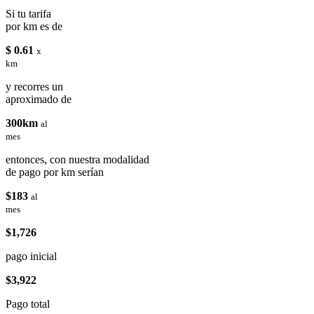
Si tu tarifa
por km es de
$ 0.61
x
km
y recorres un
aproximado de
300km
al
mes
entonces, con nuestra modalidad
de pago por km serían
$183
al
mes
$1,726
pago inicial
$3,922
Pago total