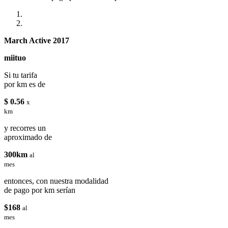
March Active 2017
miituo
Si tu tarifa
por km es de
$ 0.56
x
km
y recorres un
aproximado de
300km
al
mes
entonces, con nuestra modalidad
de pago por km serían
$168
al
mes