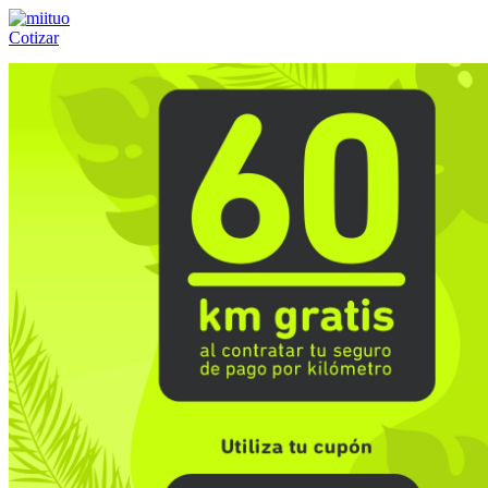
Cotizar
Llámanos al:
(55) 84-21-05-00
ó
800-953-00-59