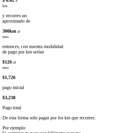
$ 0.42
x
km
y recorres un
aproximado de
300km
al
mes
entonces, con nuestra modalidad
de pago por km serían
$126
al
mes
$1,726
pago inicial
$3,238
Pago total
De esta forma solo pagas por los km que recorres.
Por ejemplo: