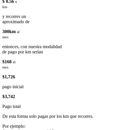
$ 0.56
x
km
y recorres un
aproximado de
300km
al
mes
entonces, con nuestra modalidad
de pago por km serían
$168
al
mes
$1,726
pago inicial
$3,742
Pago total
De esta forma solo pagas por los km que recorres.
Por ejemplo: