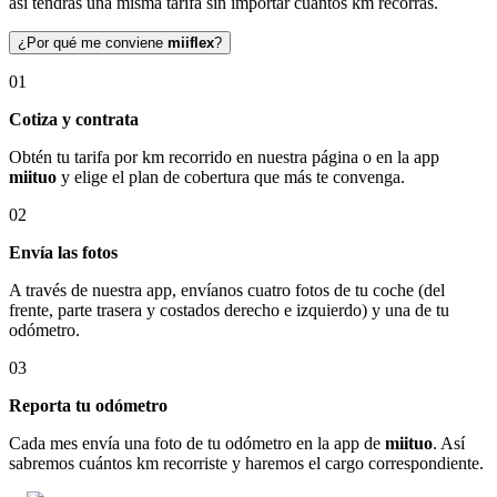
así tendrás una misma tarifa sin importar cuántos km recorras.
¿Por qué me conviene
miiflex
?
01
Cotiza y contrata
Obtén tu tarifa por km recorrido en nuestra página o en la app
miituo
y elige el plan de cobertura que más te convenga.
02
Envía las fotos
A través de nuestra app, envíanos cuatro fotos de tu coche (del
frente, parte trasera y costados derecho e izquierdo) y una de tu
odómetro.
03
Reporta tu odómetro
Cada mes envía una foto de tu odómetro en la app de
miituo
. Así
sabremos cuántos km recorriste y haremos el cargo correspondiente.