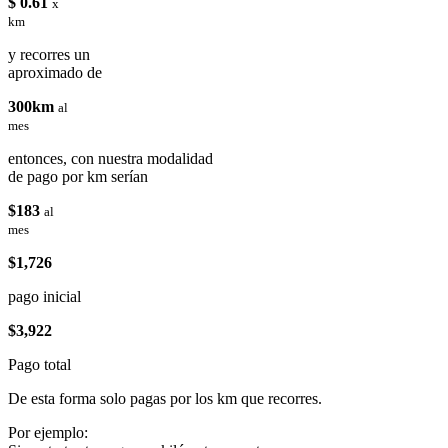
$ 0.61
x
km
y recorres un
aproximado de
300km
al
mes
entonces, con nuestra modalidad
de pago por km serían
$183
al
mes
$1,726
pago inicial
$3,922
Pago total
De esta forma solo pagas por los km que recorres.
Por ejemplo: