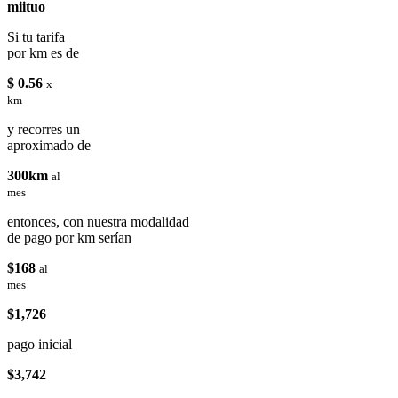
miituo
Si tu tarifa
por km es de
$ 0.56
x
km
y recorres un
aproximado de
300km
al
mes
entonces, con nuestra modalidad
de pago por km serían
$168
al
mes
$1,726
pago inicial
$3,742