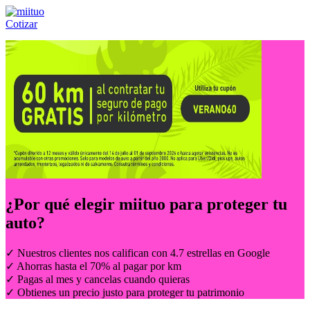
Cotizar
Llámanos al:
(55) 84-21-05-00
ó
800-953-00-59
¿Por qué elegir
miituo
para proteger tu
auto?
✓ Nuestros clientes nos califican con 4.7 estrellas en Google
✓ Ahorras hasta el 70% al pagar por km
✓ Pagas al mes y cancelas cuando quieras
✓ Obtienes un precio justo para proteger tu patrimonio