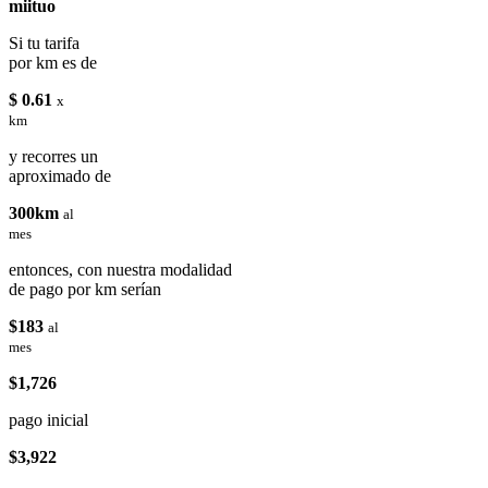
miituo
Si tu tarifa
por km es de
$ 0.61
x
km
y recorres un
aproximado de
300km
al
mes
entonces, con nuestra modalidad
de pago por km serían
$183
al
mes
$1,726
pago inicial
$3,922