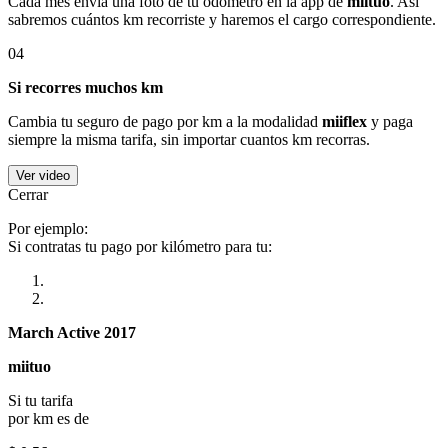
Cada mes envía una foto de tu odómetro en la app de
miituo
. Así
sabremos cuántos km recorriste y haremos el cargo correspondiente.
04
Si recorres muchos km
Cambia tu seguro de pago por km a la modalidad
miiflex
y paga
siempre la misma tarifa, sin importar cuantos km recorras.
Ver video
Cerrar
Por ejemplo:
Si contratas tu pago por kilómetro para tu:
March Active 2017
miituo
Si tu tarifa
por km es de