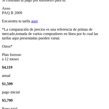
Si contratas tu pago por kilómetro para tu:
Aveo
PAQ B 2009
Encuentra tu tarifa
aqui
*La comparación de precios es una referencia de primas de
mercado,tomada de varios compradores en línea por lo cual las
tarifas aqui presentadas pueden variar.
Otros*
Plan forzoso
a 12 meses
$4,119
anual
$1,599
pago inicial
$5,799
Pago total