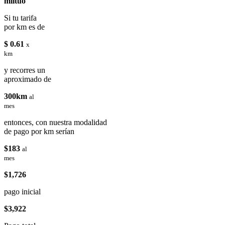
miituo
Si tu tarifa
por km es de
$ 0.61
x
km
y recorres un
aproximado de
300km
al
mes
entonces, con nuestra modalidad
de pago por km serían
$183
al
mes
$1,726
pago inicial
$3,922