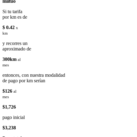
miituo
Si tu tarifa
por km es de
$ 0.42
x
km
y recorres un
aproximado de
300km
al
mes
entonces, con nuestra modalidad
de pago por km serían
$126
al
mes
$1,726
pago inicial
$3,238