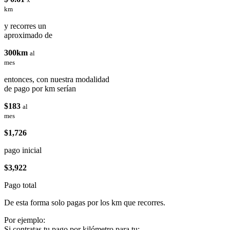
km
y recorres un
aproximado de
300km
al
mes
entonces, con nuestra modalidad
de pago por km serían
$183
al
mes
$1,726
pago inicial
$3,922
Pago total
De esta forma solo pagas por los km que recorres.
Por ejemplo:
Si contratas tu pago por kilómetro para tu: