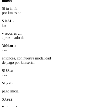
miituo
Si tu tarifa
por km es de
$ 0.61
x
km
y recorres un
aproximado de
300km
al
mes
entonces, con nuestra modalidad
de pago por km serían
$183
al
mes
$1,726
pago inicial
$3,922