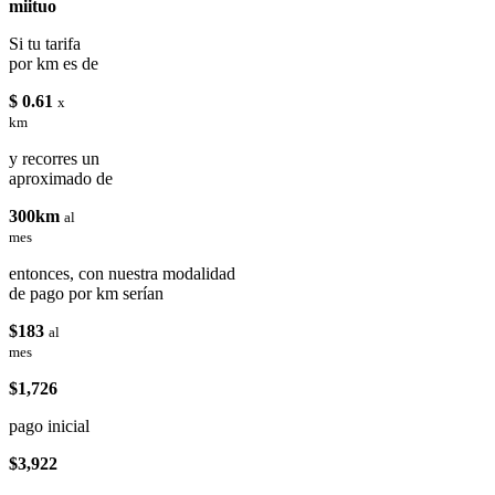
miituo
Si tu tarifa
por km es de
$ 0.61
x
km
y recorres un
aproximado de
300km
al
mes
entonces, con nuestra modalidad
de pago por km serían
$183
al
mes
$1,726
pago inicial
$3,922