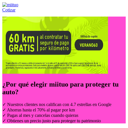
Cotizar
Llámanos al:
(55) 84-21-05-00
ó
800-953-00-59
¿Por qué elegir
miituo
para proteger tu
auto?
✓ Nuestros clientes nos califican con 4.7 estrellas en Google
✓ Ahorras hasta el 70% al pagar por km
✓ Pagas al mes y cancelas cuando quieras
✓ Obtienes un precio justo para proteger tu patrimonio