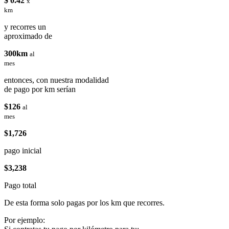
$ 0.42
x
km
y recorres un
aproximado de
300km
al
mes
entonces, con nuestra modalidad
de pago por km serían
$126
al
mes
$1,726
pago inicial
$3,238
Pago total
De esta forma solo pagas por los km que recorres.
Por ejemplo: