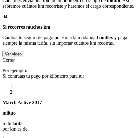
Cada mes envía una foto de tu odómetro en la app de
miituo
. Así
sabremos cuántos km recorriste y haremos el cargo correspondiente.
04
Si recorres muchos km
Cambia tu seguro de pago por km a la modalidad
miiflex
y paga
siempre la misma tarifa, sin importar cuantos km recorras.
Ver video
Cerrar
Por ejemplo:
Si contratas tu pago por kilómetro para tu:
March Active 2017
miituo
Si tu tarifa
por km es de