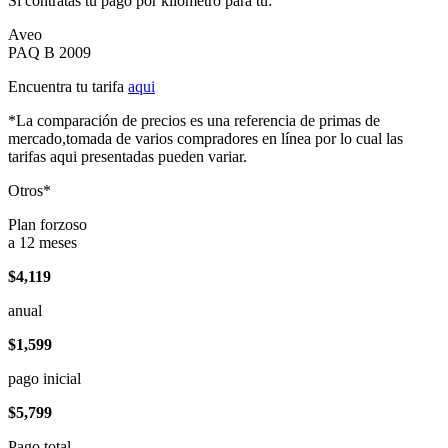
Si contratas tu pago por kilómetro para tu:
Aveo
PAQ B 2009
Encuentra tu tarifa
aqui
*La comparación de precios es una referencia de primas de
mercado,tomada de varios compradores en línea por lo cual las
tarifas aqui presentadas pueden variar.
Otros*
Plan forzoso
a 12 meses
$4,119
anual
$1,599
pago inicial
$5,799
Pago total