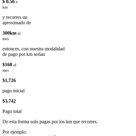
$ 0.56
x
km
y recorres un
aproximado de
300km
al
mes
entonces, con nuestra modalidad
de pago por km serían
$168
al
mes
$1,726
pago inicial
$3,742
Pago total
De esta forma solo pagas por los km que recorres.
Por ejemplo: