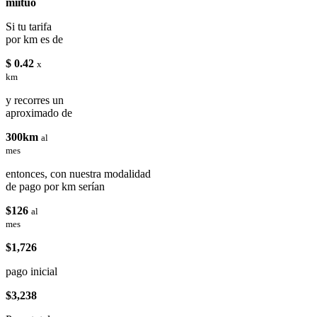
miituo
Si tu tarifa
por km es de
$ 0.42
x
km
y recorres un
aproximado de
300km
al
mes
entonces, con nuestra modalidad
de pago por km serían
$126
al
mes
$1,726
pago inicial
$3,238