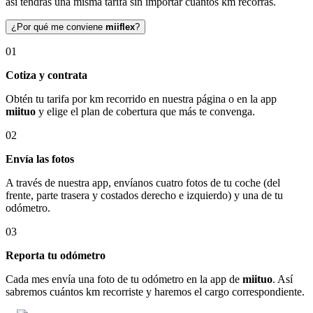
así tendrás una misma tarifa sin importar cuántos km recorras.
¿Por qué me conviene
miiflex
?
01
Cotiza y contrata
Obtén tu tarifa por km recorrido en nuestra página o en la app
miituo
y elige el plan de cobertura que más te convenga.
02
Envía las fotos
A través de nuestra app, envíanos cuatro fotos de tu coche (del
frente, parte trasera y costados derecho e izquierdo) y una de tu
odómetro.
03
Reporta tu odómetro
Cada mes envía una foto de tu odómetro en la app de
miituo
. Así
sabremos cuántos km recorriste y haremos el cargo correspondiente.