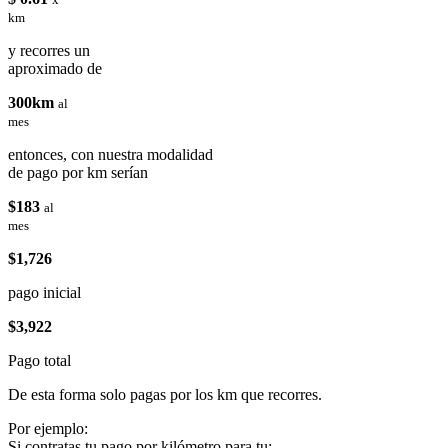
km
y recorres un
aproximado de
300km
al
mes
entonces, con nuestra modalidad
de pago por km serían
$183
al
mes
$1,726
pago inicial
$3,922
Pago total
De esta forma solo pagas por los km que recorres.
Por ejemplo:
Si contratas tu pago por kilómetro para tu: