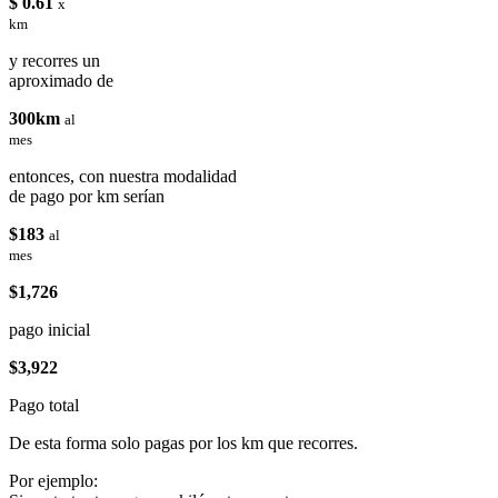
$ 0.61
x
km
y recorres un
aproximado de
300km
al
mes
entonces, con nuestra modalidad
de pago por km serían
$183
al
mes
$1,726
pago inicial
$3,922
Pago total
De esta forma solo pagas por los km que recorres.
Por ejemplo: