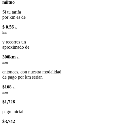
miituo
Si tu tarifa
por km es de
$ 0.56
x
km
y recorres un
aproximado de
300km
al
mes
entonces, con nuestra modalidad
de pago por km serían
$168
al
mes
$1,726
pago inicial
$3,742