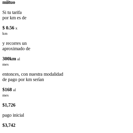
miituo
Si tu tarifa
por km es de
$ 0.56
x
km
y recorres un
aproximado de
300km
al
mes
entonces, con nuestra modalidad
de pago por km serían
$168
al
mes
$1,726
pago inicial
$3,742