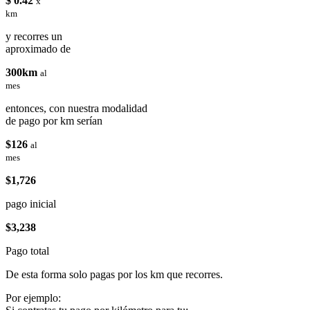
$ 0.42
x
km
y recorres un
aproximado de
300km
al
mes
entonces, con nuestra modalidad
de pago por km serían
$126
al
mes
$1,726
pago inicial
$3,238
Pago total
De esta forma solo pagas por los km que recorres.
Por ejemplo: