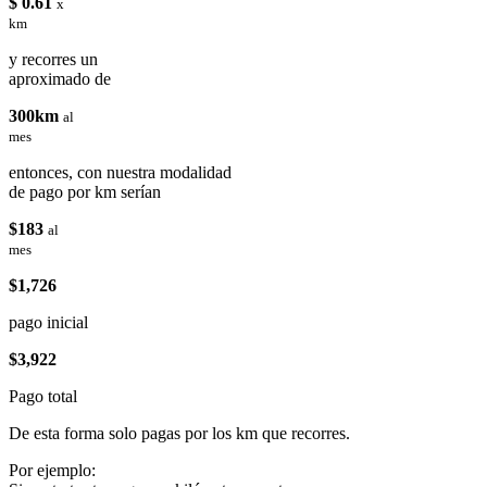
$ 0.61
x
km
y recorres un
aproximado de
300km
al
mes
entonces, con nuestra modalidad
de pago por km serían
$183
al
mes
$1,726
pago inicial
$3,922
Pago total
De esta forma solo pagas por los km que recorres.
Por ejemplo: