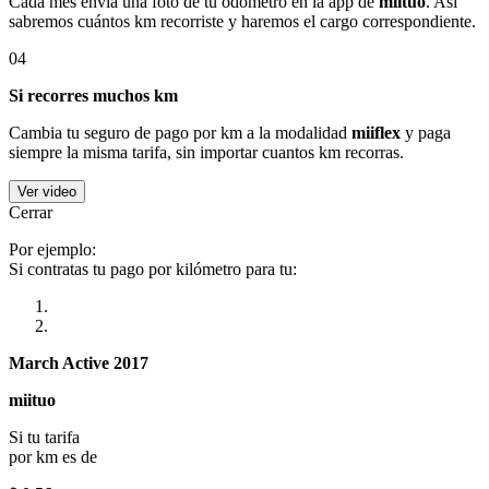
Cada mes envía una foto de tu odómetro en la app de
miituo
. Así
sabremos cuántos km recorriste y haremos el cargo correspondiente.
04
Si recorres muchos km
Cambia tu seguro de pago por km a la modalidad
miiflex
y paga
siempre la misma tarifa, sin importar cuantos km recorras.
Ver video
Cerrar
Por ejemplo:
Si contratas tu pago por kilómetro para tu:
March Active 2017
miituo
Si tu tarifa
por km es de