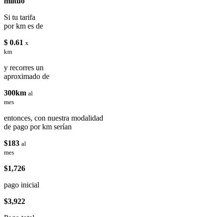
miituo
Si tu tarifa
por km es de
$ 0.61
x
km
y recorres un
aproximado de
300km
al
mes
entonces, con nuestra modalidad
de pago por km serían
$183
al
mes
$1,726
pago inicial
$3,922