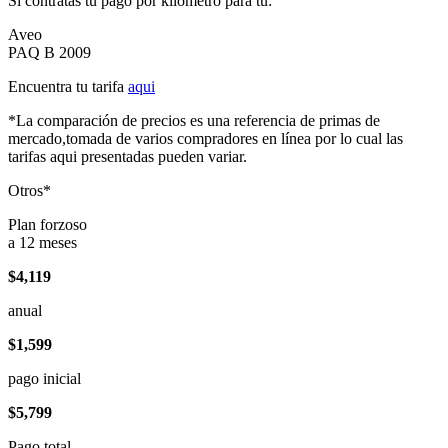
Si contratas tu pago por kilómetro para tu:
Aveo
PAQ B 2009
Encuentra tu tarifa
aqui
*La comparación de precios es una referencia de primas de
mercado,tomada de varios compradores en línea por lo cual las
tarifas aqui presentadas pueden variar.
Otros*
Plan forzoso
a 12 meses
$4,119
anual
$1,599
pago inicial
$5,799
Pago total