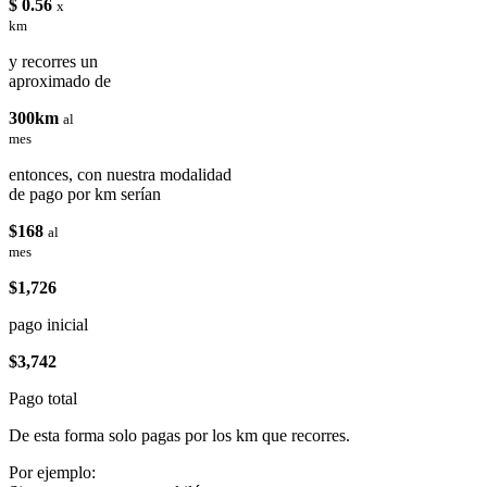
$ 0.56
x
km
y recorres un
aproximado de
300km
al
mes
entonces, con nuestra modalidad
de pago por km serían
$168
al
mes
$1,726
pago inicial
$3,742
Pago total
De esta forma solo pagas por los km que recorres.
Por ejemplo: