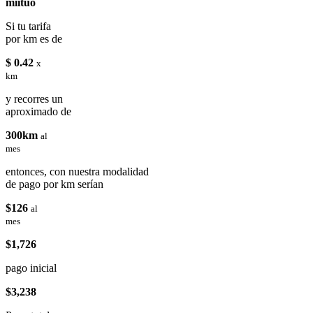
miituo
Si tu tarifa
por km es de
$ 0.42
x
km
y recorres un
aproximado de
300km
al
mes
entonces, con nuestra modalidad
de pago por km serían
$126
al
mes
$1,726
pago inicial
$3,238