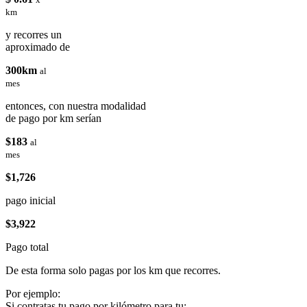
km
y recorres un
aproximado de
300km
al
mes
entonces, con nuestra modalidad
de pago por km serían
$183
al
mes
$1,726
pago inicial
$3,922
Pago total
De esta forma solo pagas por los km que recorres.
Por ejemplo:
Si contratas tu pago por kilómetro para tu: