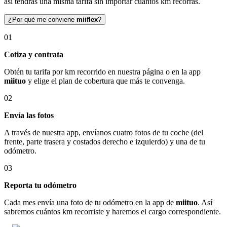
así tendrás una misma tarifa sin importar cuántos km recorras.
¿Por qué me conviene
miiflex
?
01
Cotiza y contrata
Obtén tu tarifa por km recorrido en nuestra página o en la app
miituo
y elige el plan de cobertura que más te convenga.
02
Envía las fotos
A través de nuestra app, envíanos cuatro fotos de tu coche (del
frente, parte trasera y costados derecho e izquierdo) y una de tu
odómetro.
03
Reporta tu odómetro
Cada mes envía una foto de tu odómetro en la app de
miituo
. Así
sabremos cuántos km recorriste y haremos el cargo correspondiente.