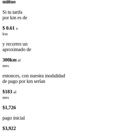
miituo
Si tu tarifa
por km es de
$ 0.61
x
km
y recorres un
aproximado de
300km
al
mes
entonces, con nuestra modalidad
de pago por km serían
$183
al
mes
$1,726
pago inicial
$3,922