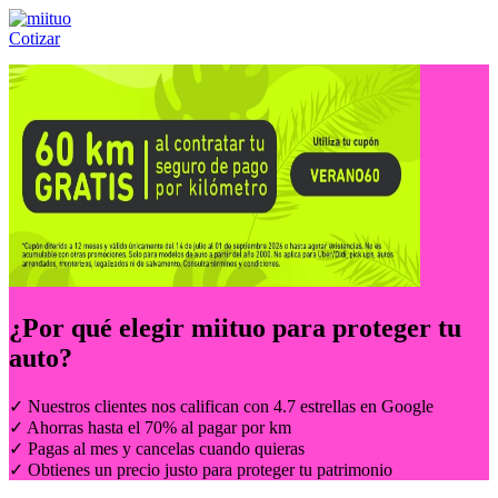
Cotizar
Llámanos al:
(55) 84-21-05-00
ó
800-953-00-59
¿Por qué elegir
miituo
para proteger tu
auto?
✓ Nuestros clientes nos califican con 4.7 estrellas en Google
✓ Ahorras hasta el 70% al pagar por km
✓ Pagas al mes y cancelas cuando quieras
✓ Obtienes un precio justo para proteger tu patrimonio