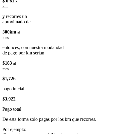
$ 0.61
x
km
y recorres un
aproximado de
300km
al
mes
entonces, con nuestra modalidad
de pago por km serían
$183
al
mes
$1,726
pago inicial
$3,922
Pago total
De esta forma solo pagas por los km que recorres.
Por ejemplo: