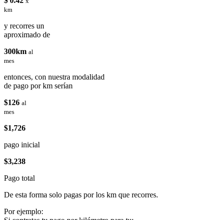
$ 0.42
x
km
y recorres un
aproximado de
300km
al
mes
entonces, con nuestra modalidad
de pago por km serían
$126
al
mes
$1,726
pago inicial
$3,238
Pago total
De esta forma solo pagas por los km que recorres.
Por ejemplo: