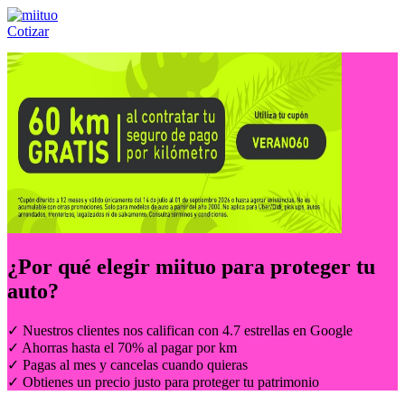
Cotizar
Llámanos al:
(55) 84-21-05-00
ó
800-953-00-59
¿Por qué elegir
miituo
para proteger tu
auto?
✓ Nuestros clientes nos califican con 4.7 estrellas en Google
✓ Ahorras hasta el 70% al pagar por km
✓ Pagas al mes y cancelas cuando quieras
✓ Obtienes un precio justo para proteger tu patrimonio