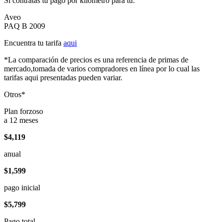
Si contratas tu pago por kilómetro para tu:
Aveo
PAQ B 2009
Encuentra tu tarifa
aqui
*La comparación de precios es una referencia de primas de
mercado,tomada de varios compradores en línea por lo cual las
tarifas aqui presentadas pueden variar.
Otros*
Plan forzoso
a 12 meses
$4,119
anual
$1,599
pago inicial
$5,799
Pago total