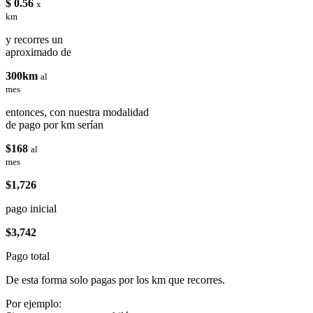
$ 0.56
x
km
y recorres un
aproximado de
300km
al
mes
entonces, con nuestra modalidad
de pago por km serían
$168
al
mes
$1,726
pago inicial
$3,742
Pago total
De esta forma solo pagas por los km que recorres.
Por ejemplo: