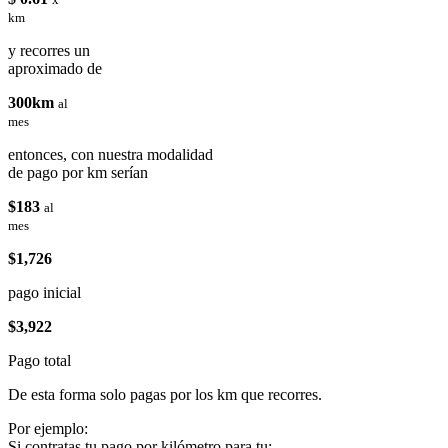
km
y recorres un
aproximado de
300km
al
mes
entonces, con nuestra modalidad
de pago por km serían
$183
al
mes
$1,726
pago inicial
$3,922
Pago total
De esta forma solo pagas por los km que recorres.
Por ejemplo:
Si contratas tu pago por kilómetro para tu: