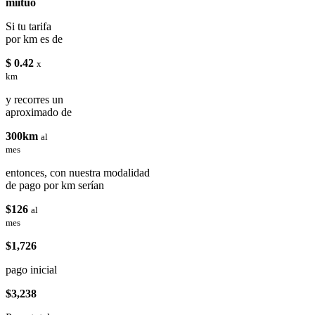
miituo
Si tu tarifa
por km es de
$ 0.42
x
km
y recorres un
aproximado de
300km
al
mes
entonces, con nuestra modalidad
de pago por km serían
$126
al
mes
$1,726
pago inicial
$3,238