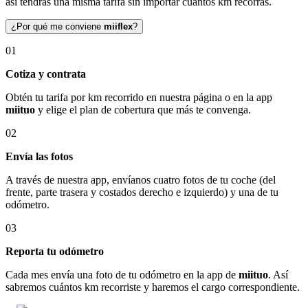
así tendrás una misma tarifa sin importar cuántos km recorras.
¿Por qué me conviene
miiflex
?
01
Cotiza y contrata
Obtén tu tarifa por km recorrido en nuestra página o en la app
miituo
y elige el plan de cobertura que más te convenga.
02
Envía las fotos
A través de nuestra app, envíanos cuatro fotos de tu coche (del
frente, parte trasera y costados derecho e izquierdo) y una de tu
odómetro.
03
Reporta tu odómetro
Cada mes envía una foto de tu odómetro en la app de
miituo
. Así
sabremos cuántos km recorriste y haremos el cargo correspondiente.