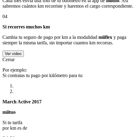
Cada mes envía una foto de tu odómetro en la app de
miituo
. Así
sabremos cuántos km recorriste y haremos el cargo correspondiente.
04
Si recorres muchos km
Cambia tu seguro de pago por km a la modalidad
miiflex
y paga
siempre la misma tarifa, sin importar cuantos km recorras.
Ver video
Cerrar
Por ejemplo:
Si contratas tu pago por kilómetro para tu:
March Active 2017
miituo
Si tu tarifa
por km es de