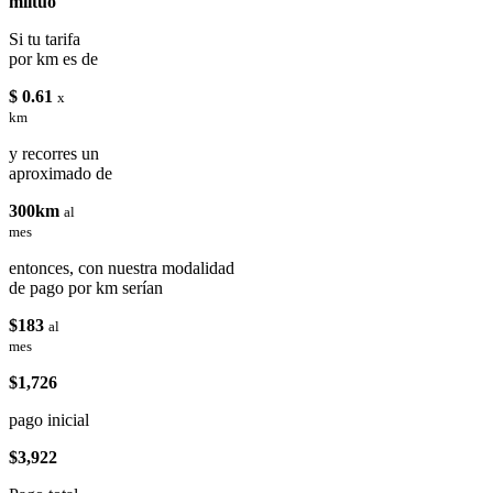
miituo
Si tu tarifa
por km es de
$ 0.61
x
km
y recorres un
aproximado de
300km
al
mes
entonces, con nuestra modalidad
de pago por km serían
$183
al
mes
$1,726
pago inicial
$3,922