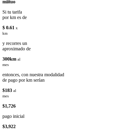
miituo
Si tu tarifa
por km es de
$ 0.61
x
km
y recorres un
aproximado de
300km
al
mes
entonces, con nuestra modalidad
de pago por km serían
$183
al
mes
$1,726
pago inicial
$3,922