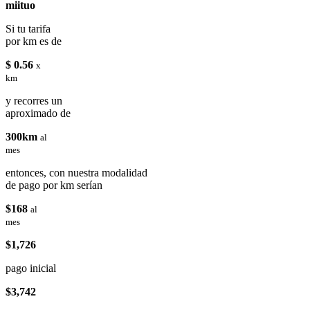
miituo
Si tu tarifa
por km es de
$ 0.56
x
km
y recorres un
aproximado de
300km
al
mes
entonces, con nuestra modalidad
de pago por km serían
$168
al
mes
$1,726
pago inicial
$3,742