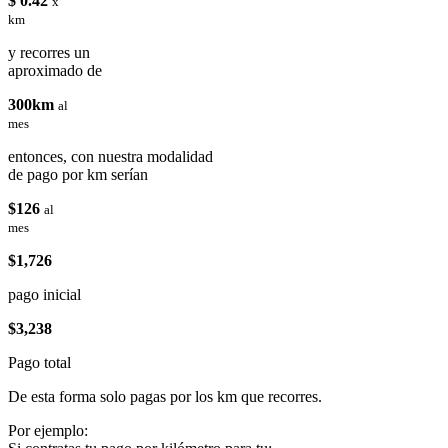
$ 0.42
x
km
y recorres un
aproximado de
300km
al
mes
entonces, con nuestra modalidad
de pago por km serían
$126
al
mes
$1,726
pago inicial
$3,238
Pago total
De esta forma solo pagas por los km que recorres.
Por ejemplo: