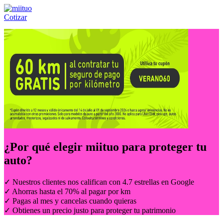
Cotizar
Llámanos al:
(55) 84-21-05-00
ó
800-953-00-59
¿Por qué elegir
miituo
para proteger tu
auto?
✓ Nuestros clientes nos califican con 4.7 estrellas en Google
✓ Ahorras hasta el 70% al pagar por km
✓ Pagas al mes y cancelas cuando quieras
✓ Obtienes un precio justo para proteger tu patrimonio