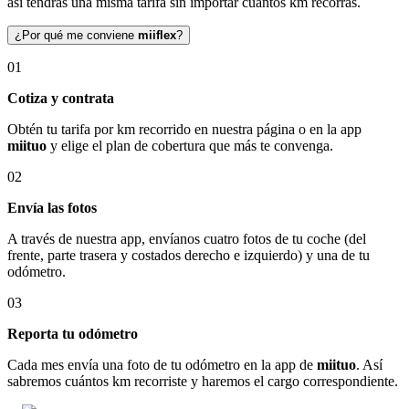
así tendrás una misma tarifa sin importar cuántos km recorras.
¿Por qué me conviene
miiflex
?
01
Cotiza y contrata
Obtén tu tarifa por km recorrido en nuestra página o en la app
miituo
y elige el plan de cobertura que más te convenga.
02
Envía las fotos
A través de nuestra app, envíanos cuatro fotos de tu coche (del
frente, parte trasera y costados derecho e izquierdo) y una de tu
odómetro.
03
Reporta tu odómetro
Cada mes envía una foto de tu odómetro en la app de
miituo
. Así
sabremos cuántos km recorriste y haremos el cargo correspondiente.