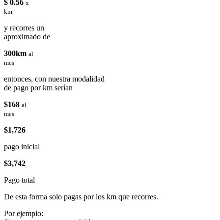
$ 0.56
x
km
y recorres un
aproximado de
300km
al
mes
entonces, con nuestra modalidad
de pago por km serían
$168
al
mes
$1,726
pago inicial
$3,742
Pago total
De esta forma solo pagas por los km que recorres.
Por ejemplo: