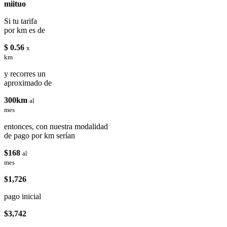
miituo
Si tu tarifa
por km es de
$ 0.56
x
km
y recorres un
aproximado de
300km
al
mes
entonces, con nuestra modalidad
de pago por km serían
$168
al
mes
$1,726
pago inicial
$3,742