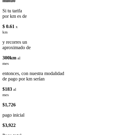
miituo
Si tu tarifa
por km es de
$ 0.61
x
km
y recorres un
aproximado de
300km
al
mes
entonces, con nuestra modalidad
de pago por km serían
$183
al
mes
$1,726
pago inicial
$3,922