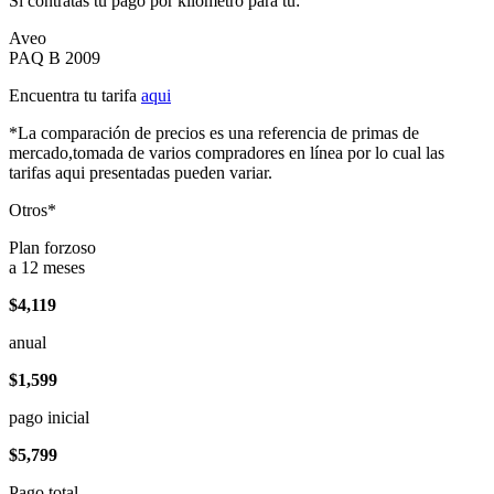
Si contratas tu pago por kilómetro para tu:
Aveo
PAQ B 2009
Encuentra tu tarifa
aqui
*La comparación de precios es una referencia de primas de
mercado,tomada de varios compradores en línea por lo cual las
tarifas aqui presentadas pueden variar.
Otros*
Plan forzoso
a 12 meses
$4,119
anual
$1,599
pago inicial
$5,799
Pago total