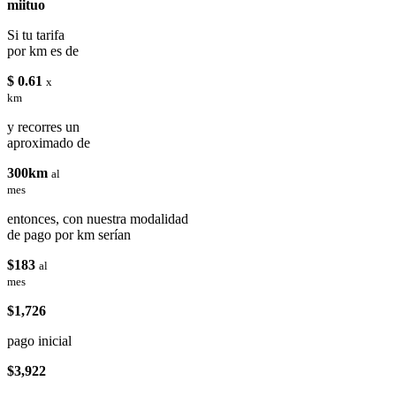
miituo
Si tu tarifa
por km es de
$ 0.61
x
km
y recorres un
aproximado de
300km
al
mes
entonces, con nuestra modalidad
de pago por km serían
$183
al
mes
$1,726
pago inicial
$3,922