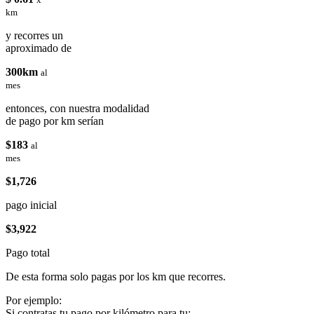
km
y recorres un
aproximado de
300km
al
mes
entonces, con nuestra modalidad
de pago por km serían
$183
al
mes
$1,726
pago inicial
$3,922
Pago total
De esta forma solo pagas por los km que recorres.
Por ejemplo:
Si contratas tu pago por kilómetro para tu: