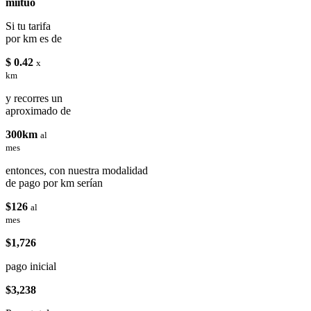
miituo
Si tu tarifa
por km es de
$ 0.42
x
km
y recorres un
aproximado de
300km
al
mes
entonces, con nuestra modalidad
de pago por km serían
$126
al
mes
$1,726
pago inicial
$3,238