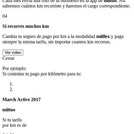
Cada mes envía una foto de tu odómetro en la app de
miituo
. Así
sabremos cuántos km recorriste y haremos el cargo correspondiente.
04
Si recorres muchos km
Cambia tu seguro de pago por km a la modalidad
miiflex
y paga
siempre la misma tarifa, sin importar cuantos km recorras.
Ver video
Cerrar
Por ejemplo:
Si contratas tu pago por kilómetro para tu:
March Active 2017
miituo
Si tu tarifa
por km es de