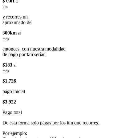
$ 0.61
x
km
y recorres un
aproximado de
300km
al
mes
entonces, con nuestra modalidad
de pago por km serían
$183
al
mes
$1,726
pago inicial
$3,922
Pago total
De esta forma solo pagas por los km que recorres.
Por ejemplo: