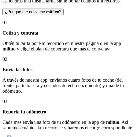
así tendrás una misma tarifa sin importar cuántos km recorras.
¿Por qué me conviene
miiflex
?
01
Cotiza y contrata
Obtén tu tarifa por km recorrido en nuestra página o en la app
miituo
y elige el plan de cobertura que más te convenga.
02
Envía las fotos
A través de nuestra app, envíanos cuatro fotos de tu coche (del
frente, parte trasera y costados derecho e izquierdo) y una de tu
odómetro.
03
Reporta tu odómetro
Cada mes envía una foto de tu odómetro en la app de
miituo
. Así
sabremos cuántos km recorriste y haremos el cargo correspondiente.