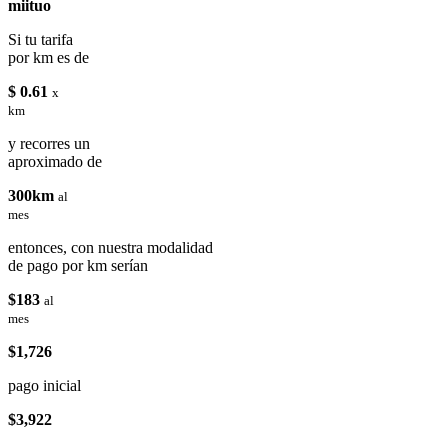
miituo
Si tu tarifa
por km es de
$ 0.61
x
km
y recorres un
aproximado de
300km
al
mes
entonces, con nuestra modalidad
de pago por km serían
$183
al
mes
$1,726
pago inicial
$3,922