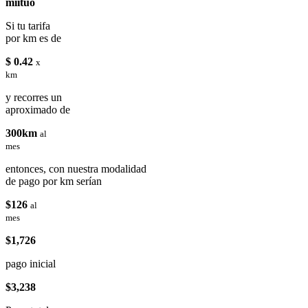
miituo
Si tu tarifa
por km es de
$ 0.42
x
km
y recorres un
aproximado de
300km
al
mes
entonces, con nuestra modalidad
de pago por km serían
$126
al
mes
$1,726
pago inicial
$3,238