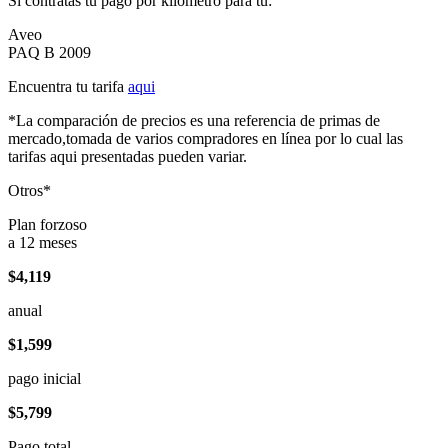
Si contratas tu pago por kilómetro para tu:
Aveo
PAQ B 2009
Encuentra tu tarifa
aqui
*La comparación de precios es una referencia de primas de
mercado,tomada de varios compradores en línea por lo cual las
tarifas aqui presentadas pueden variar.
Otros*
Plan forzoso
a 12 meses
$4,119
anual
$1,599
pago inicial
$5,799
Pago total