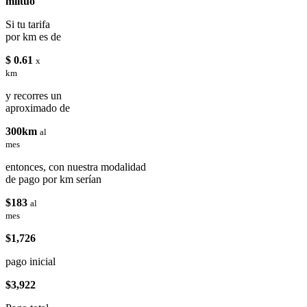
miituo
Si tu tarifa
por km es de
$ 0.61
x
km
y recorres un
aproximado de
300km
al
mes
entonces, con nuestra modalidad
de pago por km serían
$183
al
mes
$1,726
pago inicial
$3,922