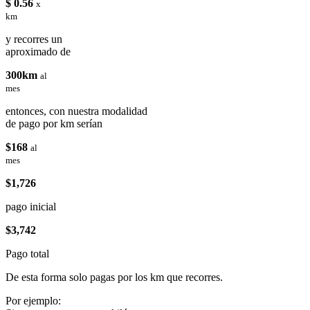
$ 0.56
x
km
y recorres un
aproximado de
300km
al
mes
entonces, con nuestra modalidad
de pago por km serían
$168
al
mes
$1,726
pago inicial
$3,742
Pago total
De esta forma solo pagas por los km que recorres.
Por ejemplo: