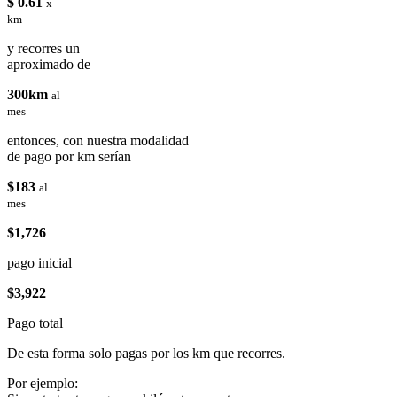
$ 0.61
x
km
y recorres un
aproximado de
300km
al
mes
entonces, con nuestra modalidad
de pago por km serían
$183
al
mes
$1,726
pago inicial
$3,922
Pago total
De esta forma solo pagas por los km que recorres.
Por ejemplo: