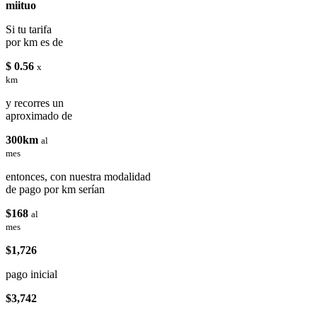
miituo
Si tu tarifa
por km es de
$ 0.56
x
km
y recorres un
aproximado de
300km
al
mes
entonces, con nuestra modalidad
de pago por km serían
$168
al
mes
$1,726
pago inicial
$3,742