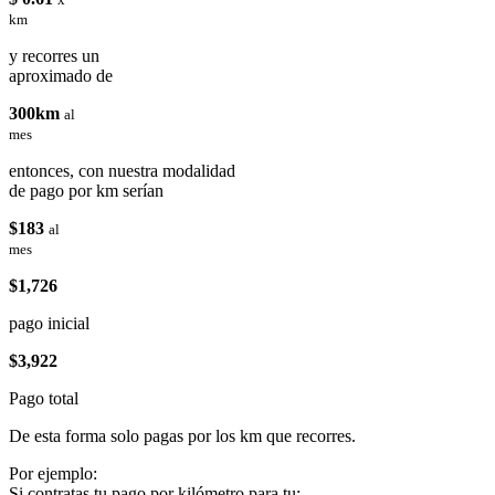
km
y recorres un
aproximado de
300km
al
mes
entonces, con nuestra modalidad
de pago por km serían
$183
al
mes
$1,726
pago inicial
$3,922
Pago total
De esta forma solo pagas por los km que recorres.
Por ejemplo:
Si contratas tu pago por kilómetro para tu: