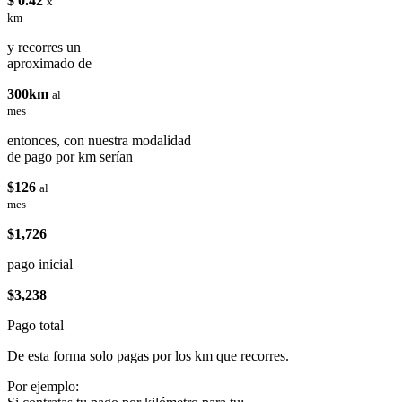
$ 0.42
x
km
y recorres un
aproximado de
300km
al
mes
entonces, con nuestra modalidad
de pago por km serían
$126
al
mes
$1,726
pago inicial
$3,238
Pago total
De esta forma solo pagas por los km que recorres.
Por ejemplo: