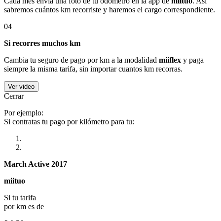
Cada mes envía una foto de tu odómetro en la app de
miituo
. Así
sabremos cuántos km recorriste y haremos el cargo correspondiente.
04
Si recorres muchos km
Cambia tu seguro de pago por km a la modalidad
miiflex
y paga
siempre la misma tarifa, sin importar cuantos km recorras.
Ver video
Cerrar
Por ejemplo:
Si contratas tu pago por kilómetro para tu:
March Active 2017
miituo
Si tu tarifa
por km es de