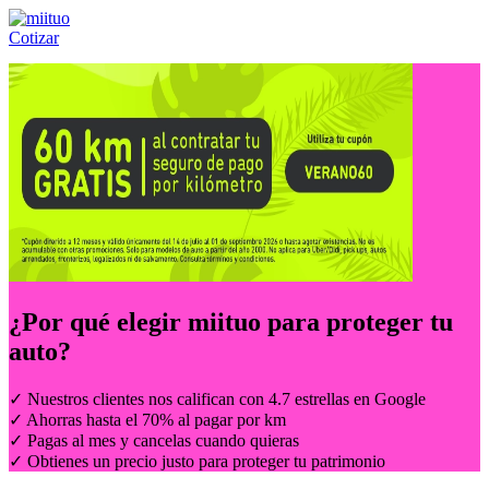
Cotizar
Llámanos al:
(55) 84-21-05-00
ó
800-953-00-59
¿Por qué elegir
miituo
para proteger tu
auto?
✓ Nuestros clientes nos califican con 4.7 estrellas en Google
✓ Ahorras hasta el 70% al pagar por km
✓ Pagas al mes y cancelas cuando quieras
✓ Obtienes un precio justo para proteger tu patrimonio