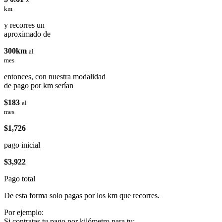
km
y recorres un
aproximado de
300km
al
mes
entonces, con nuestra modalidad
de pago por km serían
$183
al
mes
$1,726
pago inicial
$3,922
Pago total
De esta forma solo pagas por los km que recorres.
Por ejemplo:
Si contratas tu pago por kilómetro para tu: