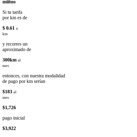
miituo
Si tu tarifa
por km es de
$ 0.61
x
km
y recorres un
aproximado de
300km
al
mes
entonces, con nuestra modalidad
de pago por km serían
$183
al
mes
$1,726
pago inicial
$3,922