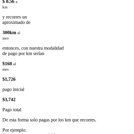
$ 0.56
x
km
y recorres un
aproximado de
300km
al
mes
entonces, con nuestra modalidad
de pago por km serían
$168
al
mes
$1,726
pago inicial
$3,742
Pago total
De esta forma solo pagas por los km que recorres.
Por ejemplo: