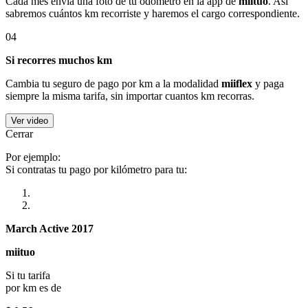
Cada mes envía una foto de tu odómetro en la app de
miituo
. Así
sabremos cuántos km recorriste y haremos el cargo correspondiente.
04
Si recorres muchos km
Cambia tu seguro de pago por km a la modalidad
miiflex
y paga
siempre la misma tarifa, sin importar cuantos km recorras.
Ver video
Cerrar
Por ejemplo:
Si contratas tu pago por kilómetro para tu:
March Active 2017
miituo
Si tu tarifa
por km es de