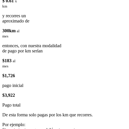
$ 0.61
x
km
y recorres un
aproximado de
300km
al
mes
entonces, con nuestra modalidad
de pago por km serían
$183
al
mes
$1,726
pago inicial
$3,922
Pago total
De esta forma solo pagas por los km que recorres.
Por ejemplo: