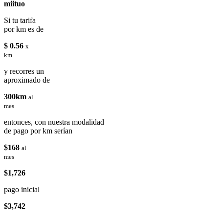
miituo
Si tu tarifa
por km es de
$ 0.56
x
km
y recorres un
aproximado de
300km
al
mes
entonces, con nuestra modalidad
de pago por km serían
$168
al
mes
$1,726
pago inicial
$3,742