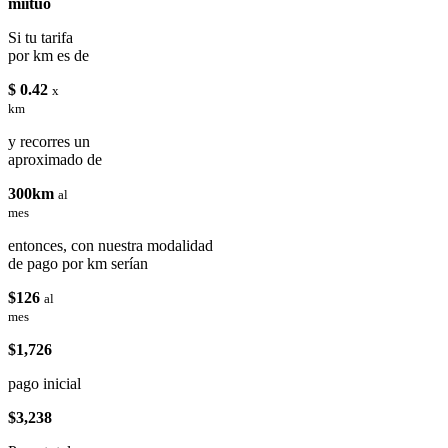
miituo
Si tu tarifa
por km es de
$ 0.42
x
km
y recorres un
aproximado de
300km
al
mes
entonces, con nuestra modalidad
de pago por km serían
$126
al
mes
$1,726
pago inicial
$3,238