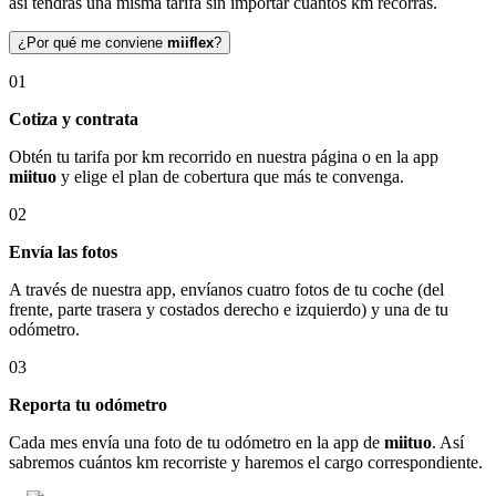
así tendrás una misma tarifa sin importar cuántos km recorras.
¿Por qué me conviene
miiflex
?
01
Cotiza y contrata
Obtén tu tarifa por km recorrido en nuestra página o en la app
miituo
y elige el plan de cobertura que más te convenga.
02
Envía las fotos
A través de nuestra app, envíanos cuatro fotos de tu coche (del
frente, parte trasera y costados derecho e izquierdo) y una de tu
odómetro.
03
Reporta tu odómetro
Cada mes envía una foto de tu odómetro en la app de
miituo
. Así
sabremos cuántos km recorriste y haremos el cargo correspondiente.