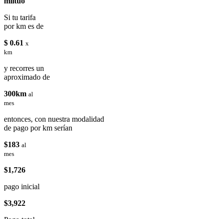
miituo
Si tu tarifa
por km es de
$ 0.61
x
km
y recorres un
aproximado de
300km
al
mes
entonces, con nuestra modalidad
de pago por km serían
$183
al
mes
$1,726
pago inicial
$3,922