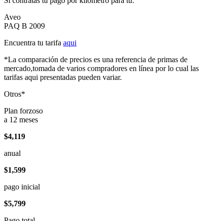
Si contratas tu pago por kilómetro para tu:
Aveo
PAQ B 2009
Encuentra tu tarifa
aqui
*La comparación de precios es una referencia de primas de
mercado,tomada de varios compradores en línea por lo cual las
tarifas aqui presentadas pueden variar.
Otros*
Plan forzoso
a 12 meses
$4,119
anual
$1,599
pago inicial
$5,799
Pago total