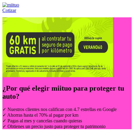
Cotizar
Llámanos al:
(55) 84-21-05-00
ó
800-953-00-59
¿Por qué elegir
miituo
para proteger tu
auto?
✓ Nuestros clientes nos califican con 4.7 estrellas en Google
✓ Ahorras hasta el 70% al pagar por km
✓ Pagas al mes y cancelas cuando quieras
✓ Obtienes un precio justo para proteger tu patrimonio