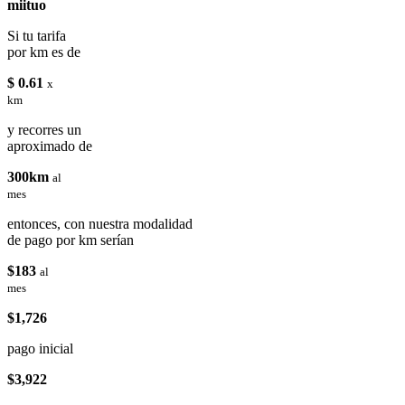
miituo
Si tu tarifa
por km es de
$ 0.61
x
km
y recorres un
aproximado de
300km
al
mes
entonces, con nuestra modalidad
de pago por km serían
$183
al
mes
$1,726
pago inicial
$3,922