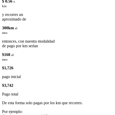
$ 0.56
x
km
y recorres un
aproximado de
300km
al
mes
entonces, con nuestra modalidad
de pago por km serían
$168
al
mes
$1,726
pago inicial
$3,742
Pago total
De esta forma solo pagas por los km que recorres.
Por ejemplo: