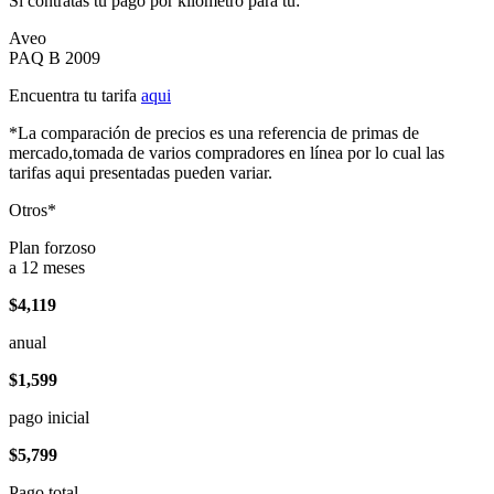
Si contratas tu pago por kilómetro para tu:
Aveo
PAQ B 2009
Encuentra tu tarifa
aqui
*La comparación de precios es una referencia de primas de
mercado,tomada de varios compradores en línea por lo cual las
tarifas aqui presentadas pueden variar.
Otros*
Plan forzoso
a 12 meses
$4,119
anual
$1,599
pago inicial
$5,799
Pago total