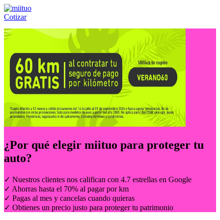
Cotizar
Llámanos al:
(55) 84-21-05-00
ó
800-953-00-59
¿Por qué elegir
miituo
para proteger tu
auto?
✓ Nuestros clientes nos califican con 4.7 estrellas en Google
✓ Ahorras hasta el 70% al pagar por km
✓ Pagas al mes y cancelas cuando quieras
✓ Obtienes un precio justo para proteger tu patrimonio