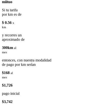
miituo
Si tu tarifa
por km es de
$ 0.56
x
km
y recorres un
aproximado de
300km
al
mes
entonces, con nuestra modalidad
de pago por km serían
$168
al
mes
$1,726
pago inicial
$3,742