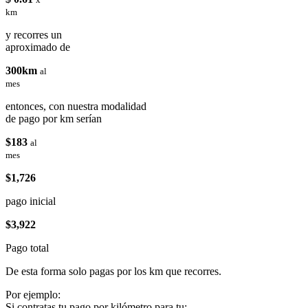
km
y recorres un
aproximado de
300km
al
mes
entonces, con nuestra modalidad
de pago por km serían
$183
al
mes
$1,726
pago inicial
$3,922
Pago total
De esta forma solo pagas por los km que recorres.
Por ejemplo:
Si contratas tu pago por kilómetro para tu: