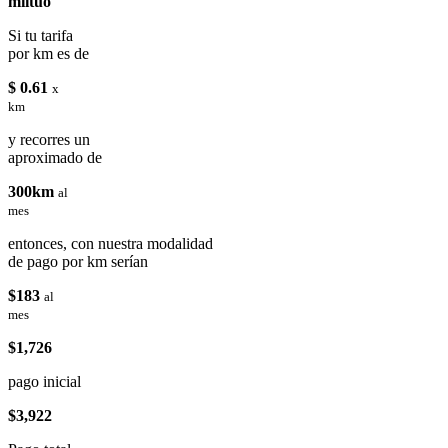
miituo
Si tu tarifa
por km es de
$ 0.61
x
km
y recorres un
aproximado de
300km
al
mes
entonces, con nuestra modalidad
de pago por km serían
$183
al
mes
$1,726
pago inicial
$3,922