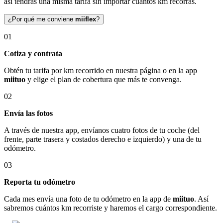
así tendrás una misma tarifa sin importar cuántos km recorras.
¿Por qué me conviene
miiflex
?
01
Cotiza y contrata
Obtén tu tarifa por km recorrido en nuestra página o en la app
miituo
y elige el plan de cobertura que más te convenga.
02
Envía las fotos
A través de nuestra app, envíanos cuatro fotos de tu coche (del
frente, parte trasera y costados derecho e izquierdo) y una de tu
odómetro.
03
Reporta tu odómetro
Cada mes envía una foto de tu odómetro en la app de
miituo
. Así
sabremos cuántos km recorriste y haremos el cargo correspondiente.