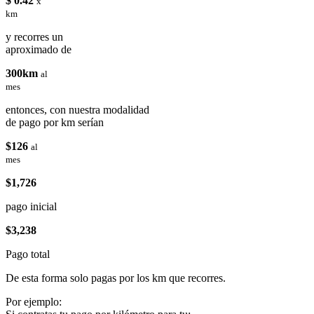
$ 0.42
x
km
y recorres un
aproximado de
300km
al
mes
entonces, con nuestra modalidad
de pago por km serían
$126
al
mes
$1,726
pago inicial
$3,238
Pago total
De esta forma solo pagas por los km que recorres.
Por ejemplo: