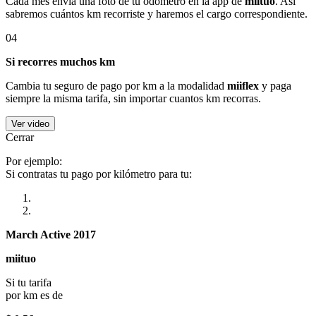
Cada mes envía una foto de tu odómetro en la app de
miituo
. Así
sabremos cuántos km recorriste y haremos el cargo correspondiente.
04
Si recorres muchos km
Cambia tu seguro de pago por km a la modalidad
miiflex
y paga
siempre la misma tarifa, sin importar cuantos km recorras.
Ver video
Cerrar
Por ejemplo:
Si contratas tu pago por kilómetro para tu:
March Active 2017
miituo
Si tu tarifa
por km es de