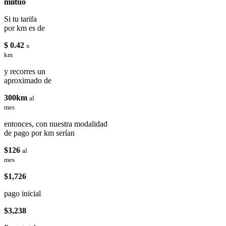
miituo
Si tu tarifa
por km es de
$ 0.42
x
km
y recorres un
aproximado de
300km
al
mes
entonces, con nuestra modalidad
de pago por km serían
$126
al
mes
$1,726
pago inicial
$3,238