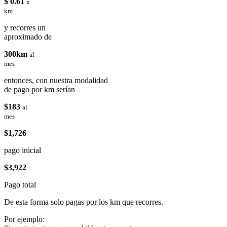
$ 0.61
x
km
y recorres un
aproximado de
300km
al
mes
entonces, con nuestra modalidad
de pago por km serían
$183
al
mes
$1,726
pago inicial
$3,922
Pago total
De esta forma solo pagas por los km que recorres.
Por ejemplo: