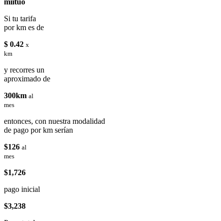
miituo
Si tu tarifa
por km es de
$ 0.42
x
km
y recorres un
aproximado de
300km
al
mes
entonces, con nuestra modalidad
de pago por km serían
$126
al
mes
$1,726
pago inicial
$3,238