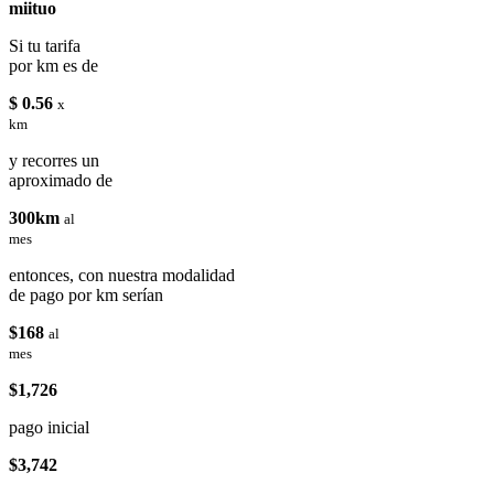
miituo
Si tu tarifa
por km es de
$ 0.56
x
km
y recorres un
aproximado de
300km
al
mes
entonces, con nuestra modalidad
de pago por km serían
$168
al
mes
$1,726
pago inicial
$3,742