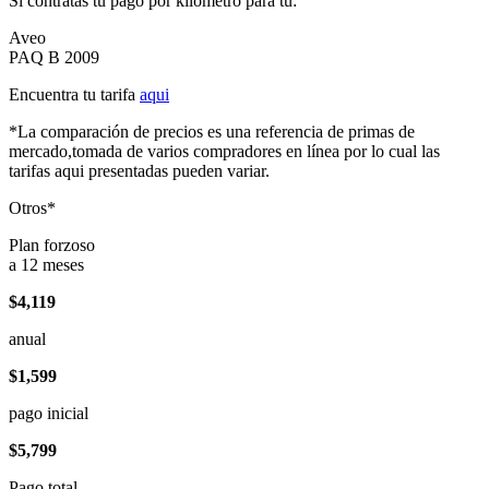
Si contratas tu pago por kilómetro para tu:
Aveo
PAQ B 2009
Encuentra tu tarifa
aqui
*La comparación de precios es una referencia de primas de
mercado,tomada de varios compradores en línea por lo cual las
tarifas aqui presentadas pueden variar.
Otros*
Plan forzoso
a 12 meses
$4,119
anual
$1,599
pago inicial
$5,799
Pago total