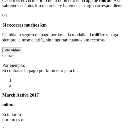
Cada mes envía una foto de tu odómetro en la app de
miituo
. Así
sabremos cuántos km recorriste y haremos el cargo correspondiente.
04
Si recorres muchos km
Cambia tu seguro de pago por km a la modalidad
miiflex
y paga
siempre la misma tarifa, sin importar cuantos km recorras.
Ver video
Cerrar
Por ejemplo:
Si contratas tu pago por kilómetro para tu:
March Active 2017
miituo
Si tu tarifa
por km es de