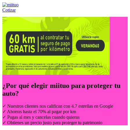
Cotizar
Llámanos al:
(55) 84-21-05-00
ó
800-953-00-59
¿Por qué elegir
miituo
para proteger tu
auto?
✓ Nuestros clientes nos califican con 4.7 estrellas en Google
✓ Ahorras hasta el 70% al pagar por km
✓ Pagas al mes y cancelas cuando quieras
✓ Obtienes un precio justo para proteger tu patrimonio