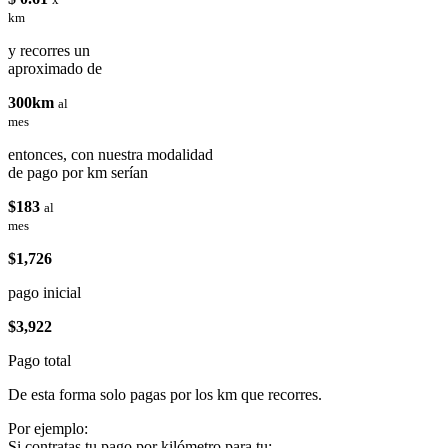
km
y recorres un
aproximado de
300km
al
mes
entonces, con nuestra modalidad
de pago por km serían
$183
al
mes
$1,726
pago inicial
$3,922
Pago total
De esta forma solo pagas por los km que recorres.
Por ejemplo:
Si contratas tu pago por kilómetro para tu: