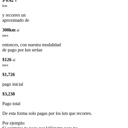
$ 0.42
x
km
y recorres un
aproximado de
300km
al
mes
entonces, con nuestra modalidad
de pago por km serían
$126
al
mes
$1,726
pago inicial
$3,238
Pago total
De esta forma solo pagas por los km que recorres.
Por ejemplo: