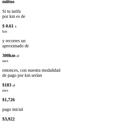
miituo
Si tu tarifa
por km es de
$ 0.61
x
km
y recorres un
aproximado de
300km
al
mes
entonces, con nuestra modalidad
de pago por km serían
$183
al
mes
$1,726
pago inicial
$3,922