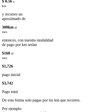
$ 0.56
x
km
y recorres un
aproximado de
300km
al
mes
entonces, con nuestra modalidad
de pago por km serían
$168
al
mes
$1,726
pago inicial
$3,742
Pago total
De esta forma solo pagas por los km que recorres.
Por ejemplo: