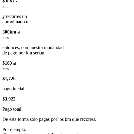
$ 0.61
x
km
y recorres un
aproximado de
300km
al
mes
entonces, con nuestra modalidad
de pago por km serían
$183
al
mes
$1,726
pago inicial
$3,922
Pago total
De esta forma solo pagas por los km que recorres.
Por ejemplo: