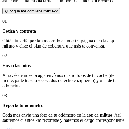
así tendrás una misma tarifa sin importar cuántos km recorras.
¿Por qué me conviene
miiflex
?
01
Cotiza y contrata
Obtén tu tarifa por km recorrido en nuestra página o en la app
miituo
y elige el plan de cobertura que más te convenga.
02
Envía las fotos
A través de nuestra app, envíanos cuatro fotos de tu coche (del
frente, parte trasera y costados derecho e izquierdo) y una de tu
odómetro.
03
Reporta tu odómetro
Cada mes envía una foto de tu odómetro en la app de
miituo
. Así
sabremos cuántos km recorriste y haremos el cargo correspondiente.