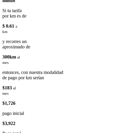
miituo
Si tu tarifa
por km es de
$ 0.61
x
km
y recorres un
aproximado de
300km
al
mes
entonces, con nuestra modalidad
de pago por km serían
$183
al
mes
$1,726
pago inicial
$3,922