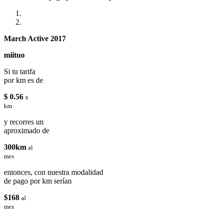
March Active 2017
miituo
Si tu tarifa
por km es de
$ 0.56
x
km
y recorres un
aproximado de
300km
al
mes
entonces, con nuestra modalidad
de pago por km serían
$168
al
mes