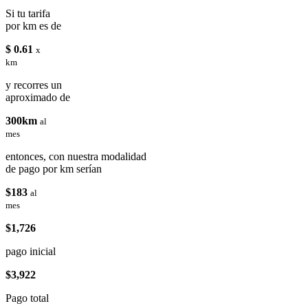
Si tu tarifa
por km es de
$ 0.61
x
km
y recorres un
aproximado de
300km
al
mes
entonces, con nuestra modalidad
de pago por km serían
$183
al
mes
$1,726
pago inicial
$3,922
Pago total