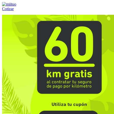
Cotizar
Llámanos al:
(55) 84-21-05-00
ó
800-953-00-59