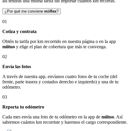
así tendrás una misma tarifa sin importar cuántos km recorras.
¿Por qué me conviene
miiflex
?
01
Cotiza y contrata
Obtén tu tarifa por km recorrido en nuestra página o en la app
miituo
y elige el plan de cobertura que más te convenga.
02
Envía las fotos
A través de nuestra app, envíanos cuatro fotos de tu coche (del
frente, parte trasera y costados derecho e izquierdo) y una de tu
odómetro.
03
Reporta tu odómetro
Cada mes envía una foto de tu odómetro en la app de
miituo
. Así
sabremos cuántos km recorriste y haremos el cargo correspondiente.