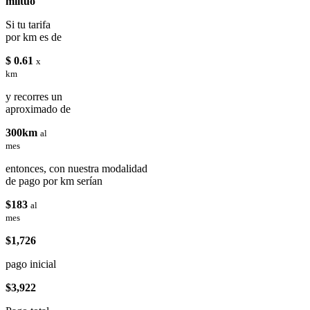
miituo
Si tu tarifa
por km es de
$ 0.61
x
km
y recorres un
aproximado de
300km
al
mes
entonces, con nuestra modalidad
de pago por km serían
$183
al
mes
$1,726
pago inicial
$3,922