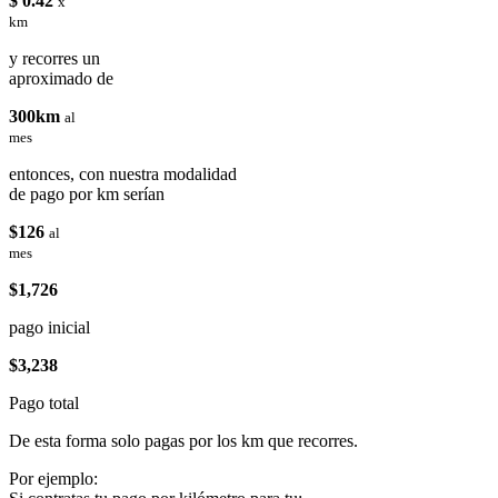
$ 0.42
x
km
y recorres un
aproximado de
300km
al
mes
entonces, con nuestra modalidad
de pago por km serían
$126
al
mes
$1,726
pago inicial
$3,238
Pago total
De esta forma solo pagas por los km que recorres.
Por ejemplo: