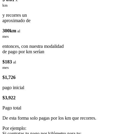
km
y recorres un
aproximado de
300km
al
mes
entonces, con nuestra modalidad
de pago por km serían
$183
al
mes
$1,726
pago inicial
$3,922
Pago total
De esta forma solo pagas por los km que recorres.
Por ejemplo:
Si contratas tu pago por kilómetro para tu: