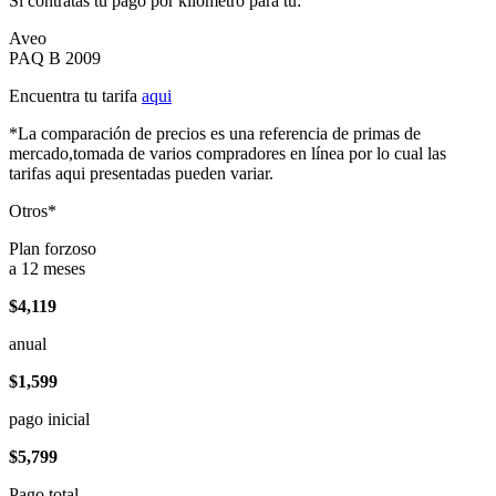
Si contratas tu pago por kilómetro para tu:
Aveo
PAQ B 2009
Encuentra tu tarifa
aqui
*La comparación de precios es una referencia de primas de
mercado,tomada de varios compradores en línea por lo cual las
tarifas aqui presentadas pueden variar.
Otros*
Plan forzoso
a 12 meses
$4,119
anual
$1,599
pago inicial
$5,799
Pago total