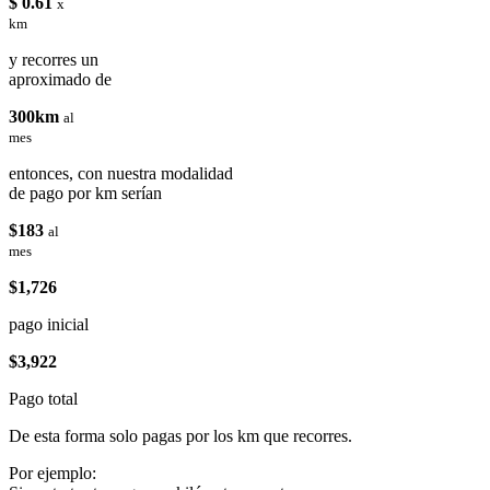
$ 0.61
x
km
y recorres un
aproximado de
300km
al
mes
entonces, con nuestra modalidad
de pago por km serían
$183
al
mes
$1,726
pago inicial
$3,922
Pago total
De esta forma solo pagas por los km que recorres.
Por ejemplo: