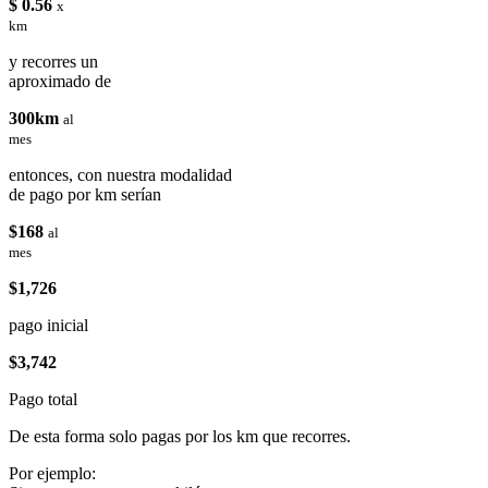
$ 0.56
x
km
y recorres un
aproximado de
300km
al
mes
entonces, con nuestra modalidad
de pago por km serían
$168
al
mes
$1,726
pago inicial
$3,742
Pago total
De esta forma solo pagas por los km que recorres.
Por ejemplo: