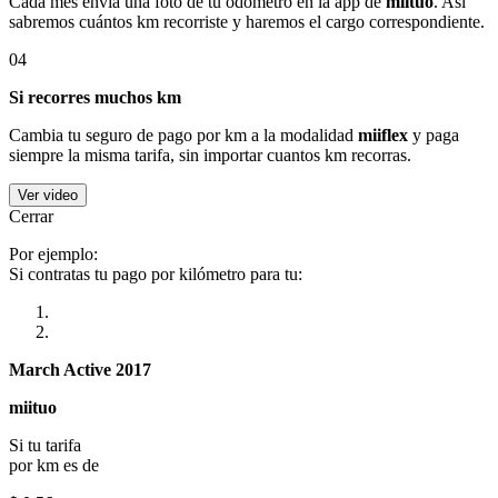
Cada mes envía una foto de tu odómetro en la app de
miituo
. Así
sabremos cuántos km recorriste y haremos el cargo correspondiente.
04
Si recorres muchos km
Cambia tu seguro de pago por km a la modalidad
miiflex
y paga
siempre la misma tarifa, sin importar cuantos km recorras.
Ver video
Cerrar
Por ejemplo:
Si contratas tu pago por kilómetro para tu:
March Active 2017
miituo
Si tu tarifa
por km es de