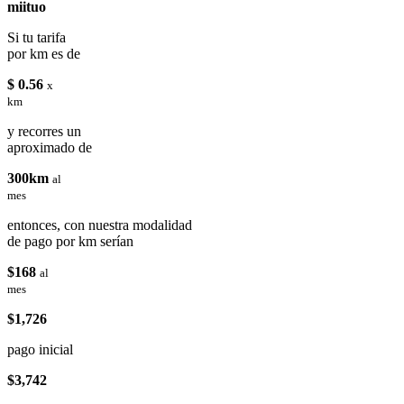
miituo
Si tu tarifa
por km es de
$ 0.56
x
km
y recorres un
aproximado de
300km
al
mes
entonces, con nuestra modalidad
de pago por km serían
$168
al
mes
$1,726
pago inicial
$3,742