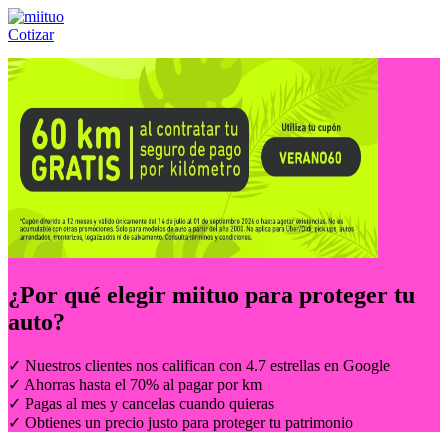
Cotizar
Llámanos al:
(55) 84-21-05-00
ó
800-953-00-59
¿Por qué elegir
miituo
para proteger tu
auto?
✓ Nuestros clientes nos califican con 4.7 estrellas en Google
✓ Ahorras hasta el 70% al pagar por km
✓ Pagas al mes y cancelas cuando quieras
✓ Obtienes un precio justo para proteger tu patrimonio