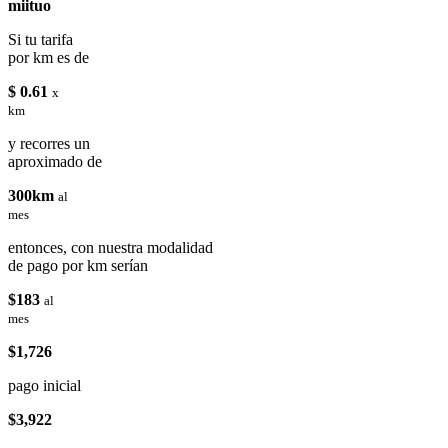
miituo
Si tu tarifa
por km es de
$ 0.61
x
km
y recorres un
aproximado de
300km
al
mes
entonces, con nuestra modalidad
de pago por km serían
$183
al
mes
$1,726
pago inicial
$3,922