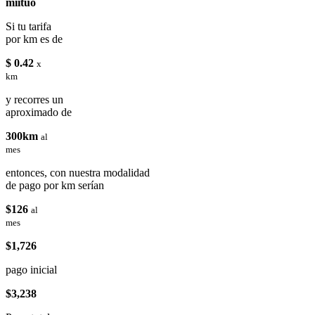
miituo
Si tu tarifa
por km es de
$ 0.42
x
km
y recorres un
aproximado de
300km
al
mes
entonces, con nuestra modalidad
de pago por km serían
$126
al
mes
$1,726
pago inicial
$3,238