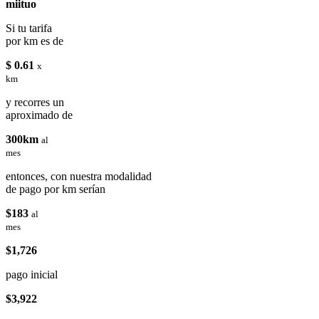
miituo
Si tu tarifa
por km es de
$ 0.61
x
km
y recorres un
aproximado de
300km
al
mes
entonces, con nuestra modalidad
de pago por km serían
$183
al
mes
$1,726
pago inicial
$3,922