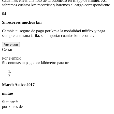
Cada mes envía una foto de tu odómetro en la app de
miituo
. Así
sabremos cuántos km recorriste y haremos el cargo correspondiente.
04
Si recorres muchos km
Cambia tu seguro de pago por km a la modalidad
miiflex
y paga
siempre la misma tarifa, sin importar cuantos km recorras.
Ver video
Cerrar
Por ejemplo:
Si contratas tu pago por kilómetro para tu:
March Active 2017
miituo
Si tu tarifa
por km es de