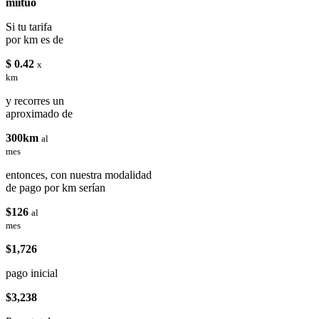
miituo
Si tu tarifa
por km es de
$ 0.42
x
km
y recorres un
aproximado de
300km
al
mes
entonces, con nuestra modalidad
de pago por km serían
$126
al
mes
$1,726
pago inicial
$3,238