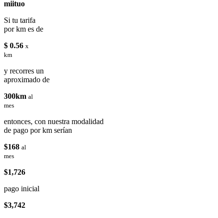
miituo
Si tu tarifa
por km es de
$ 0.56
x
km
y recorres un
aproximado de
300km
al
mes
entonces, con nuestra modalidad
de pago por km serían
$168
al
mes
$1,726
pago inicial
$3,742