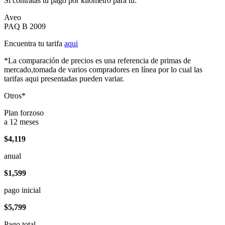
Si contratas tu pago por kilómetro para tu:
Aveo
PAQ B 2009
Encuentra tu tarifa
aqui
*La comparación de precios es una referencia de primas de
mercado,tomada de varios compradores en línea por lo cual las
tarifas aqui presentadas pueden variar.
Otros*
Plan forzoso
a 12 meses
$4,119
anual
$1,599
pago inicial
$5,799
Pago total