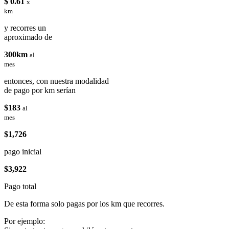
$ 0.61
x
km
y recorres un
aproximado de
300km
al
mes
entonces, con nuestra modalidad
de pago por km serían
$183
al
mes
$1,726
pago inicial
$3,922
Pago total
De esta forma solo pagas por los km que recorres.
Por ejemplo: