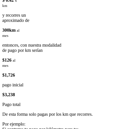
$ 0.42
x
km
y recorres un
aproximado de
300km
al
mes
entonces, con nuestra modalidad
de pago por km serían
$126
al
mes
$1,726
pago inicial
$3,238
Pago total
De esta forma solo pagas por los km que recorres.
Por ejemplo: