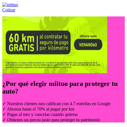
Cotizar
Llámanos al:
(55) 84-21-05-00
ó
800-953-00-59
¿Por qué elegir
miituo
para proteger tu
auto?
✓ Nuestros clientes nos califican con 4.7 estrellas en Google
✓ Ahorras hasta el 70% al pagar por km
✓ Pagas al mes y cancelas cuando quieras
✓ Obtienes un precio justo para proteger tu patrimonio