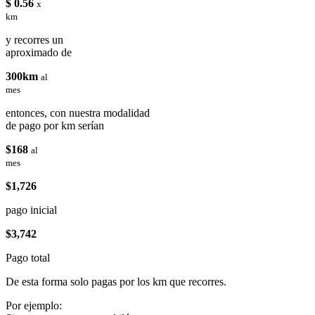
$ 0.56
x
km
y recorres un
aproximado de
300km
al
mes
entonces, con nuestra modalidad
de pago por km serían
$168
al
mes
$1,726
pago inicial
$3,742
Pago total
De esta forma solo pagas por los km que recorres.
Por ejemplo: