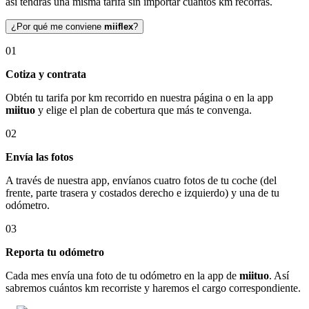
así tendrás una misma tarifa sin importar cuántos km recorras.
¿Por qué me conviene
miiflex
?
01
Cotiza y contrata
Obtén tu tarifa por km recorrido en nuestra página o en la app
miituo
y elige el plan de cobertura que más te convenga.
02
Envía las fotos
A través de nuestra app, envíanos cuatro fotos de tu coche (del
frente, parte trasera y costados derecho e izquierdo) y una de tu
odómetro.
03
Reporta tu odómetro
Cada mes envía una foto de tu odómetro en la app de
miituo
. Así
sabremos cuántos km recorriste y haremos el cargo correspondiente.