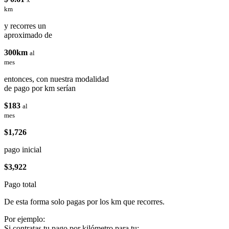
km
y recorres un
aproximado de
300km
al
mes
entonces, con nuestra modalidad
de pago por km serían
$183
al
mes
$1,726
pago inicial
$3,922
Pago total
De esta forma solo pagas por los km que recorres.
Por ejemplo:
Si contratas tu pago por kilómetro para tu: