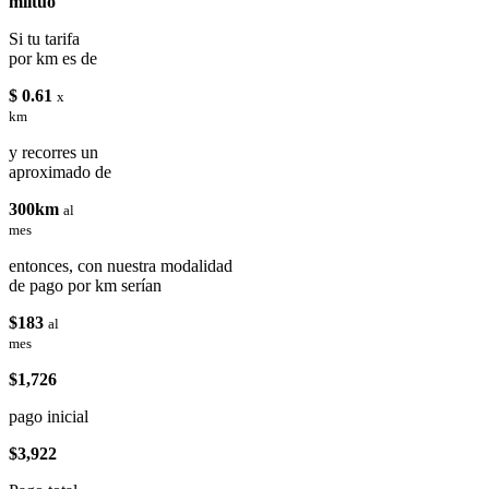
miituo
Si tu tarifa
por km es de
$ 0.61
x
km
y recorres un
aproximado de
300km
al
mes
entonces, con nuestra modalidad
de pago por km serían
$183
al
mes
$1,726
pago inicial
$3,922