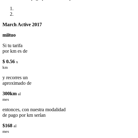
March Active 2017
miituo
Si tu tarifa
por km es de
$ 0.56
x
km
y recorres un
aproximado de
300km
al
mes
entonces, con nuestra modalidad
de pago por km serían
$168
al
mes