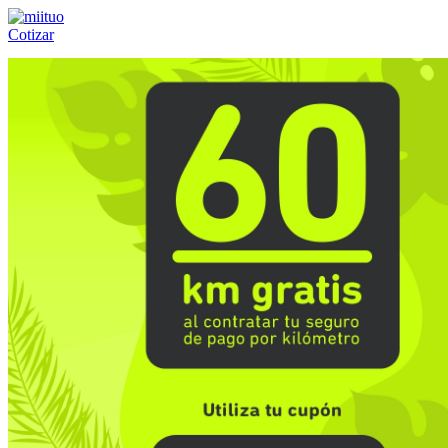
Cotizar
Llámanos al:
(55) 84-21-05-00
ó
800-953-00-59