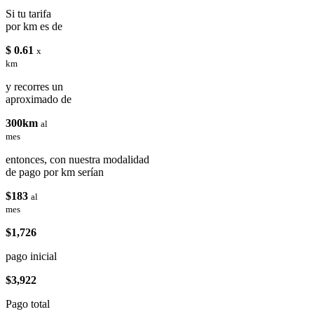
Si tu tarifa
por km es de
$ 0.61
x
km
y recorres un
aproximado de
300km
al
mes
entonces, con nuestra modalidad
de pago por km serían
$183
al
mes
$1,726
pago inicial
$3,922
Pago total