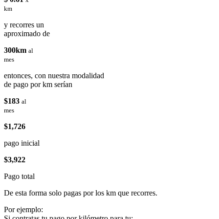
km
y recorres un
aproximado de
300km
al
mes
entonces, con nuestra modalidad
de pago por km serían
$183
al
mes
$1,726
pago inicial
$3,922
Pago total
De esta forma solo pagas por los km que recorres.
Por ejemplo:
Si contratas tu pago por kilómetro para tu: