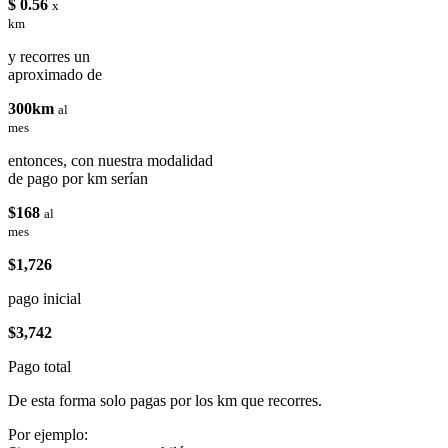
$ 0.56
x
km
y recorres un
aproximado de
300km
al
mes
entonces, con nuestra modalidad
de pago por km serían
$168
al
mes
$1,726
pago inicial
$3,742
Pago total
De esta forma solo pagas por los km que recorres.
Por ejemplo: