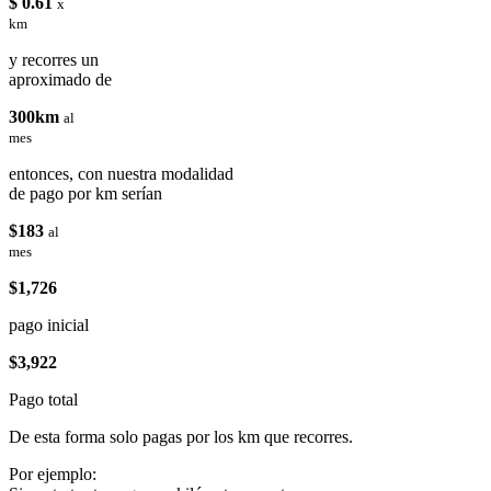
$ 0.61
x
km
y recorres un
aproximado de
300km
al
mes
entonces, con nuestra modalidad
de pago por km serían
$183
al
mes
$1,726
pago inicial
$3,922
Pago total
De esta forma solo pagas por los km que recorres.
Por ejemplo: