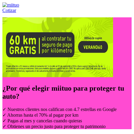
Cotizar
Llámanos al:
(55) 84-21-05-00
ó
800-953-00-59
¿Por qué elegir
miituo
para proteger tu
auto?
✓ Nuestros clientes nos califican con 4.7 estrellas en Google
✓ Ahorras hasta el 70% al pagar por km
✓ Pagas al mes y cancelas cuando quieras
✓ Obtienes un precio justo para proteger tu patrimonio