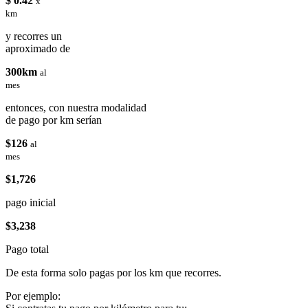
$ 0.42
x
km
y recorres un
aproximado de
300km
al
mes
entonces, con nuestra modalidad
de pago por km serían
$126
al
mes
$1,726
pago inicial
$3,238
Pago total
De esta forma solo pagas por los km que recorres.
Por ejemplo: