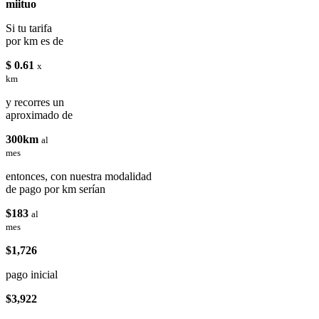
miituo
Si tu tarifa
por km es de
$ 0.61
x
km
y recorres un
aproximado de
300km
al
mes
entonces, con nuestra modalidad
de pago por km serían
$183
al
mes
$1,726
pago inicial
$3,922