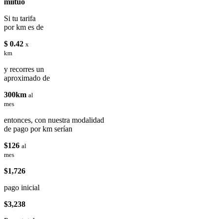
miituo
Si tu tarifa
por km es de
$ 0.42
x
km
y recorres un
aproximado de
300km
al
mes
entonces, con nuestra modalidad
de pago por km serían
$126
al
mes
$1,726
pago inicial
$3,238