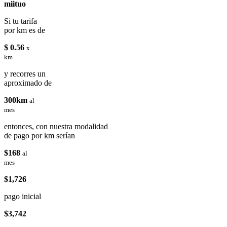
miituo
Si tu tarifa
por km es de
$ 0.56
x
km
y recorres un
aproximado de
300km
al
mes
entonces, con nuestra modalidad
de pago por km serían
$168
al
mes
$1,726
pago inicial
$3,742