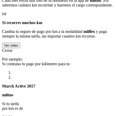
Cada mes envía una foto de tu odómetro en la app de
miituo
. Así
sabremos cuántos km recorriste y haremos el cargo correspondiente.
04
Si recorres muchos km
Cambia tu seguro de pago por km a la modalidad
miiflex
y paga
siempre la misma tarifa, sin importar cuantos km recorras.
Ver video
Cerrar
Por ejemplo:
Si contratas tu pago por kilómetro para tu:
March Active 2017
miituo
Si tu tarifa
por km es de