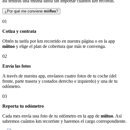
así tendrás una misma tarifa sin importar cuántos km recorras.
¿Por qué me conviene
miiflex
?
01
Cotiza y contrata
Obtén tu tarifa por km recorrido en nuestra página o en la app
miituo
y elige el plan de cobertura que más te convenga.
02
Envía las fotos
A través de nuestra app, envíanos cuatro fotos de tu coche (del
frente, parte trasera y costados derecho e izquierdo) y una de tu
odómetro.
03
Reporta tu odómetro
Cada mes envía una foto de tu odómetro en la app de
miituo
. Así
sabremos cuántos km recorriste y haremos el cargo correspondiente.