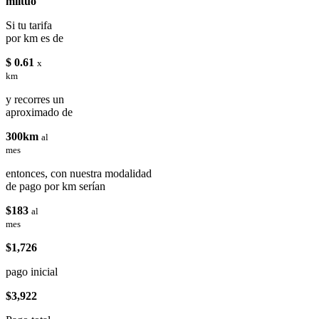
miituo
Si tu tarifa
por km es de
$ 0.61
x
km
y recorres un
aproximado de
300km
al
mes
entonces, con nuestra modalidad
de pago por km serían
$183
al
mes
$1,726
pago inicial
$3,922