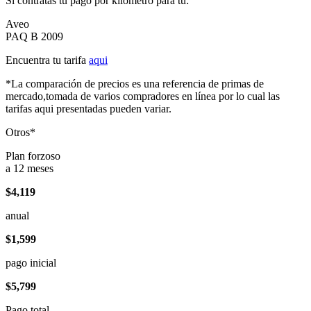
Si contratas tu pago por kilómetro para tu:
Aveo
PAQ B 2009
Encuentra tu tarifa
aqui
*La comparación de precios es una referencia de primas de
mercado,tomada de varios compradores en línea por lo cual las
tarifas aqui presentadas pueden variar.
Otros*
Plan forzoso
a 12 meses
$4,119
anual
$1,599
pago inicial
$5,799
Pago total