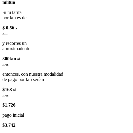
miituo
Si tu tarifa
por km es de
$ 0.56
x
km
y recorres un
aproximado de
300km
al
mes
entonces, con nuestra modalidad
de pago por km serían
$168
al
mes
$1,726
pago inicial
$3,742