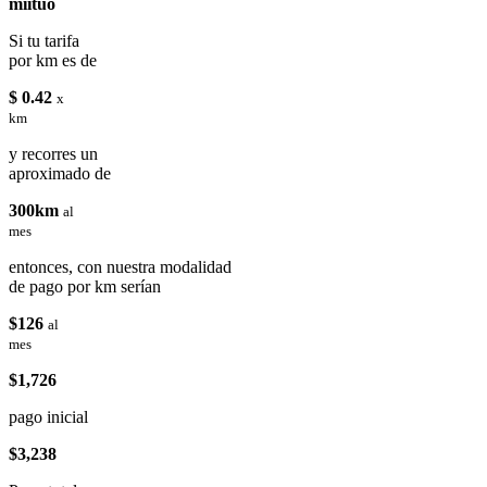
miituo
Si tu tarifa
por km es de
$ 0.42
x
km
y recorres un
aproximado de
300km
al
mes
entonces, con nuestra modalidad
de pago por km serían
$126
al
mes
$1,726
pago inicial
$3,238