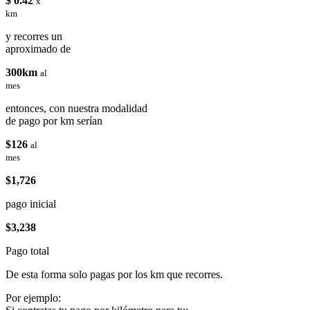
$ 0.42
x
km
y recorres un
aproximado de
300km
al
mes
entonces, con nuestra modalidad
de pago por km serían
$126
al
mes
$1,726
pago inicial
$3,238
Pago total
De esta forma solo pagas por los km que recorres.
Por ejemplo: