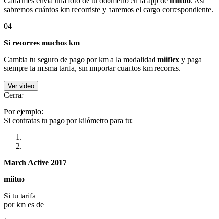
Cada mes envía una foto de tu odómetro en la app de
miituo
. Así
sabremos cuántos km recorriste y haremos el cargo correspondiente.
04
Si recorres muchos km
Cambia tu seguro de pago por km a la modalidad
miiflex
y paga
siempre la misma tarifa, sin importar cuantos km recorras.
Ver video
Cerrar
Por ejemplo:
Si contratas tu pago por kilómetro para tu:
March Active 2017
miituo
Si tu tarifa
por km es de