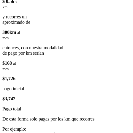
$ 0.56
x
km
y recorres un
aproximado de
300km
al
mes
entonces, con nuestra modalidad
de pago por km serían
$168
al
mes
$1,726
pago inicial
$3,742
Pago total
De esta forma solo pagas por los km que recorres.
Por ejemplo: