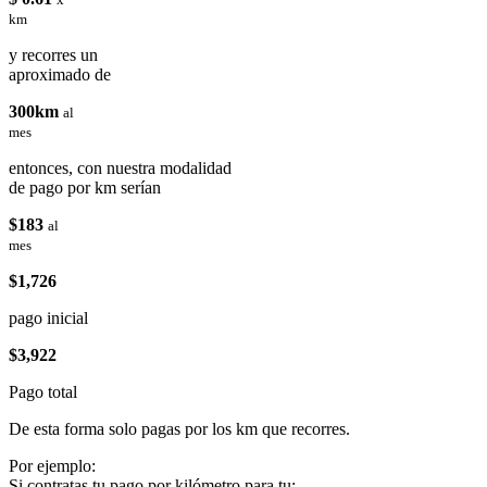
km
y recorres un
aproximado de
300km
al
mes
entonces, con nuestra modalidad
de pago por km serían
$183
al
mes
$1,726
pago inicial
$3,922
Pago total
De esta forma solo pagas por los km que recorres.
Por ejemplo:
Si contratas tu pago por kilómetro para tu: