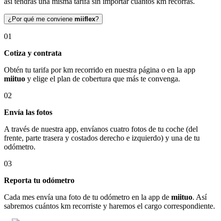
así tendrás una misma tarifa sin importar cuántos km recorras.
¿Por qué me conviene
miiflex
?
01
Cotiza y contrata
Obtén tu tarifa por km recorrido en nuestra página o en la app
miituo
y elige el plan de cobertura que más te convenga.
02
Envía las fotos
A través de nuestra app, envíanos cuatro fotos de tu coche (del
frente, parte trasera y costados derecho e izquierdo) y una de tu
odómetro.
03
Reporta tu odómetro
Cada mes envía una foto de tu odómetro en la app de
miituo
. Así
sabremos cuántos km recorriste y haremos el cargo correspondiente.