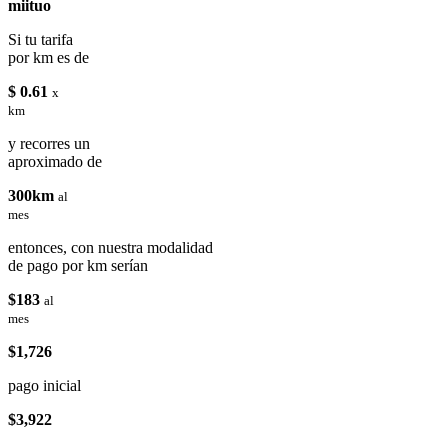
miituo
Si tu tarifa
por km es de
$ 0.61
x
km
y recorres un
aproximado de
300km
al
mes
entonces, con nuestra modalidad
de pago por km serían
$183
al
mes
$1,726
pago inicial
$3,922