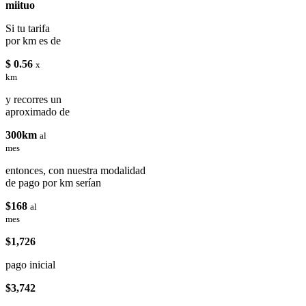
miituo
Si tu tarifa
por km es de
$ 0.56
x
km
y recorres un
aproximado de
300km
al
mes
entonces, con nuestra modalidad
de pago por km serían
$168
al
mes
$1,726
pago inicial
$3,742