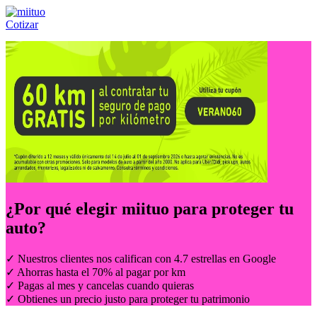
Cotizar
Llámanos al:
(55) 84-21-05-00
ó
800-953-00-59
¿Por qué elegir
miituo
para proteger tu
auto?
✓ Nuestros clientes nos califican con 4.7 estrellas en Google
✓ Ahorras hasta el 70% al pagar por km
✓ Pagas al mes y cancelas cuando quieras
✓ Obtienes un precio justo para proteger tu patrimonio