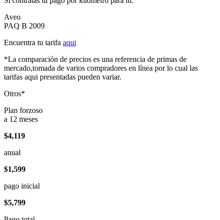
Si contratas tu pago por kilómetro para tu:
Aveo
PAQ B 2009
Encuentra tu tarifa
aqui
*La comparación de precios es una referencia de primas de
mercado,tomada de varios compradores en línea por lo cual las
tarifas aqui presentadas pueden variar.
Otros*
Plan forzoso
a 12 meses
$4,119
anual
$1,599
pago inicial
$5,799
Pago total