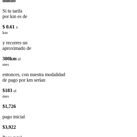
miituo
Si tu tarifa
por km es de
$ 0.61
x
km
y recorres un
aproximado de
300km
al
mes
entonces, con nuestra modalidad
de pago por km serían
$183
al
mes
$1,726
pago inicial
$3,922