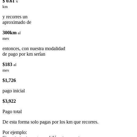
$ 0.61
x
km
y recorres un
aproximado de
300km
al
mes
entonces, con nuestra modalidad
de pago por km serían
$183
al
mes
$1,726
pago inicial
$3,922
Pago total
De esta forma solo pagas por los km que recorres.
Por ejemplo: