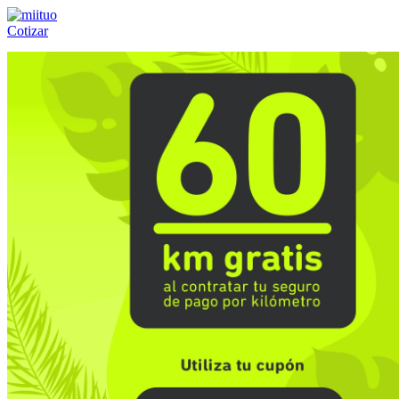
Cotizar
Llámanos al:
(55) 84-21-05-00
ó
800-953-00-59