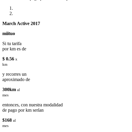
March Active 2017
miituo
Si tu tarifa
por km es de
$ 0.56
x
km
y recorres un
aproximado de
300km
al
mes
entonces, con nuestra modalidad
de pago por km serían
$168
al
mes