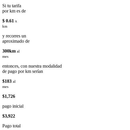
Si tu tarifa
por km es de
$ 0.61
x
km
y recorres un
aproximado de
300km
al
mes
entonces, con nuestra modalidad
de pago por km serían
$183
al
mes
$1,726
pago inicial
$3,922
Pago total