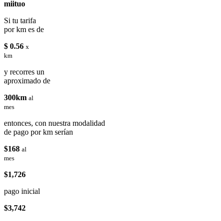
miituo
Si tu tarifa
por km es de
$ 0.56
x
km
y recorres un
aproximado de
300km
al
mes
entonces, con nuestra modalidad
de pago por km serían
$168
al
mes
$1,726
pago inicial
$3,742