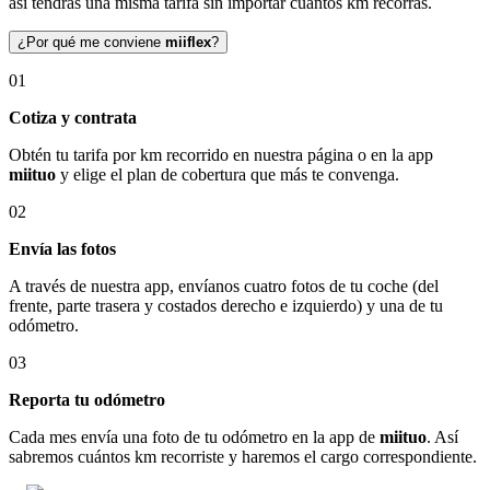
así tendrás una misma tarifa sin importar cuántos km recorras.
¿Por qué me conviene
miiflex
?
01
Cotiza y contrata
Obtén tu tarifa por km recorrido en nuestra página o en la app
miituo
y elige el plan de cobertura que más te convenga.
02
Envía las fotos
A través de nuestra app, envíanos cuatro fotos de tu coche (del
frente, parte trasera y costados derecho e izquierdo) y una de tu
odómetro.
03
Reporta tu odómetro
Cada mes envía una foto de tu odómetro en la app de
miituo
. Así
sabremos cuántos km recorriste y haremos el cargo correspondiente.