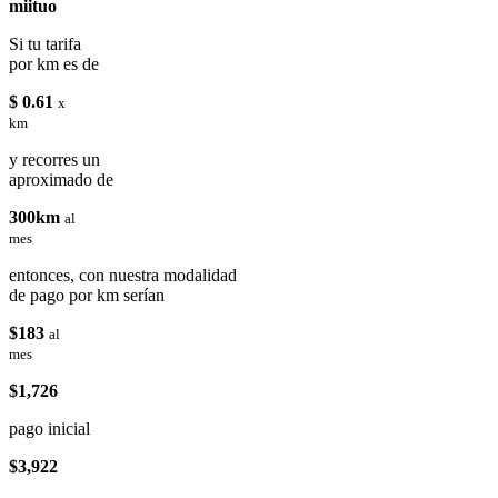
miituo
Si tu tarifa
por km es de
$ 0.61
x
km
y recorres un
aproximado de
300km
al
mes
entonces, con nuestra modalidad
de pago por km serían
$183
al
mes
$1,726
pago inicial
$3,922