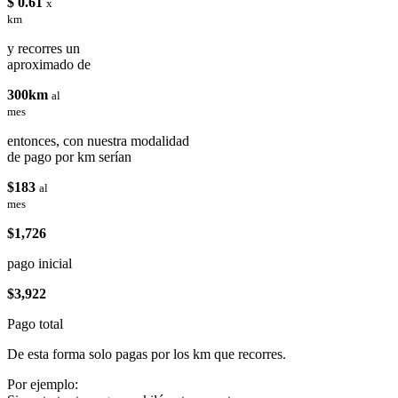
$ 0.61
x
km
y recorres un
aproximado de
300km
al
mes
entonces, con nuestra modalidad
de pago por km serían
$183
al
mes
$1,726
pago inicial
$3,922
Pago total
De esta forma solo pagas por los km que recorres.
Por ejemplo: