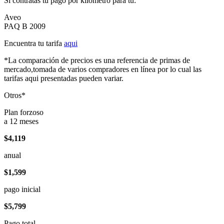
Si contratas tu pago por kilómetro para tu:
Aveo
PAQ B 2009
Encuentra tu tarifa
aqui
*La comparación de precios es una referencia de primas de
mercado,tomada de varios compradores en línea por lo cual las
tarifas aqui presentadas pueden variar.
Otros*
Plan forzoso
a 12 meses
$4,119
anual
$1,599
pago inicial
$5,799
Pago total