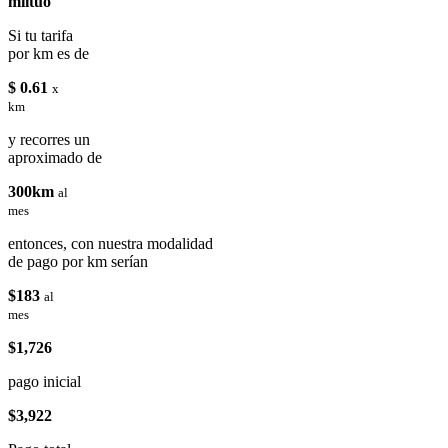
miituo
Si tu tarifa
por km es de
$ 0.61
x
km
y recorres un
aproximado de
300km
al
mes
entonces, con nuestra modalidad
de pago por km serían
$183
al
mes
$1,726
pago inicial
$3,922