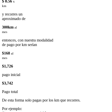
$ 0.56
x
km
y recorres un
aproximado de
300km
al
mes
entonces, con nuestra modalidad
de pago por km serían
$168
al
mes
$1,726
pago inicial
$3,742
Pago total
De esta forma solo pagas por los km que recorres.
Por ejemplo: