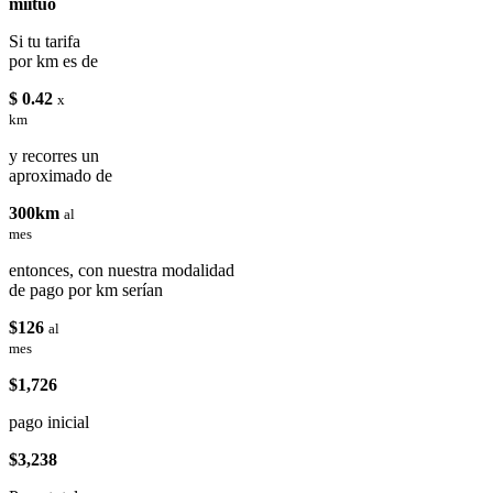
miituo
Si tu tarifa
por km es de
$ 0.42
x
km
y recorres un
aproximado de
300km
al
mes
entonces, con nuestra modalidad
de pago por km serían
$126
al
mes
$1,726
pago inicial
$3,238