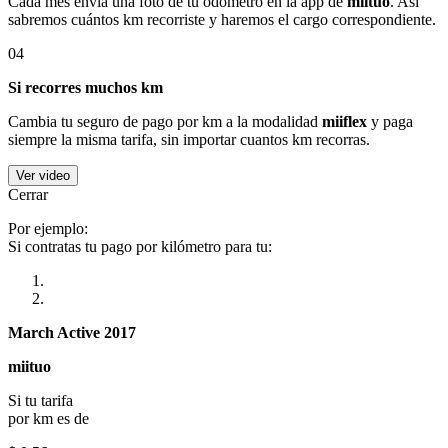
Cada mes envía una foto de tu odómetro en la app de
miituo
. Así
sabremos cuántos km recorriste y haremos el cargo correspondiente.
04
Si recorres muchos km
Cambia tu seguro de pago por km a la modalidad
miiflex
y paga
siempre la misma tarifa, sin importar cuantos km recorras.
Ver video
Cerrar
Por ejemplo:
Si contratas tu pago por kilómetro para tu:
March Active 2017
miituo
Si tu tarifa
por km es de