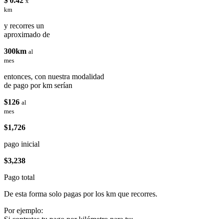
$ 0.42
x
km
y recorres un
aproximado de
300km
al
mes
entonces, con nuestra modalidad
de pago por km serían
$126
al
mes
$1,726
pago inicial
$3,238
Pago total
De esta forma solo pagas por los km que recorres.
Por ejemplo: