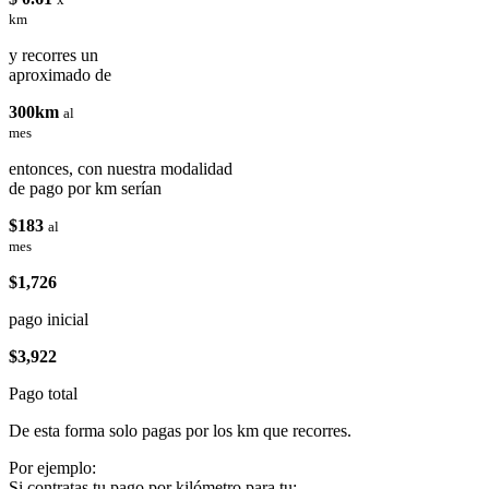
km
y recorres un
aproximado de
300km
al
mes
entonces, con nuestra modalidad
de pago por km serían
$183
al
mes
$1,726
pago inicial
$3,922
Pago total
De esta forma solo pagas por los km que recorres.
Por ejemplo:
Si contratas tu pago por kilómetro para tu: