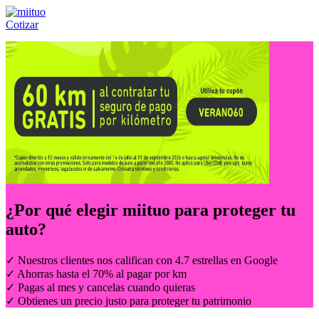
Cotizar
Llámanos al:
(55) 84-21-05-00
ó
800-953-00-59
¿Por qué elegir
miituo
para proteger tu
auto?
✓ Nuestros clientes nos califican con 4.7 estrellas en Google
✓ Ahorras hasta el 70% al pagar por km
✓ Pagas al mes y cancelas cuando quieras
✓ Obtienes un precio justo para proteger tu patrimonio