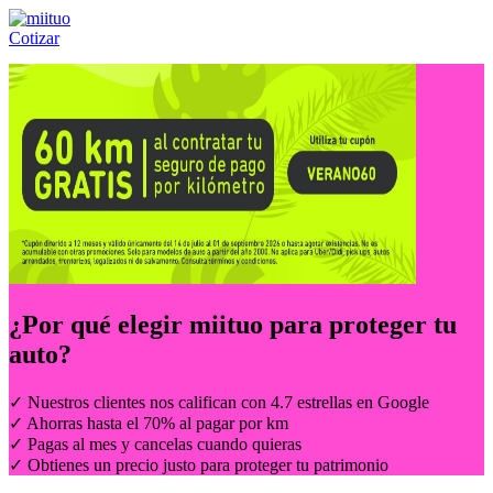
Cotizar
Llámanos al:
(55) 84-21-05-00
ó
800-953-00-59
¿Por qué elegir
miituo
para proteger tu
auto?
✓ Nuestros clientes nos califican con 4.7 estrellas en Google
✓ Ahorras hasta el 70% al pagar por km
✓ Pagas al mes y cancelas cuando quieras
✓ Obtienes un precio justo para proteger tu patrimonio