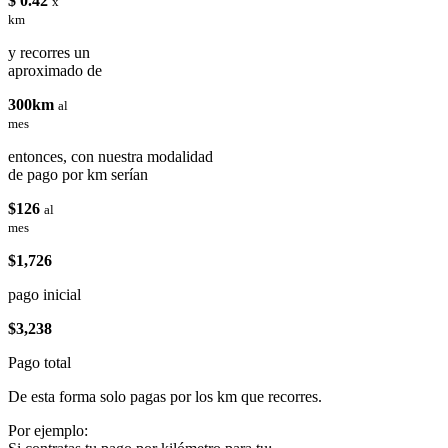
$ 0.42
x
km
y recorres un
aproximado de
300km
al
mes
entonces, con nuestra modalidad
de pago por km serían
$126
al
mes
$1,726
pago inicial
$3,238
Pago total
De esta forma solo pagas por los km que recorres.
Por ejemplo: