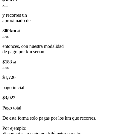
km
y recorres un
aproximado de
300km
al
mes
entonces, con nuestra modalidad
de pago por km serían
$183
al
mes
$1,726
pago inicial
$3,922
Pago total
De esta forma solo pagas por los km que recorres.
Por ejemplo:
Si contratas tu pago por kilómetro para tu: