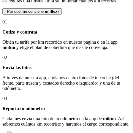
así tendrás una misma tarifa sin importar cuántos km recorras.
¿Por qué me conviene
miiflex
?
01
Cotiza y contrata
Obtén tu tarifa por km recorrido en nuestra página o en la app
miituo
y elige el plan de cobertura que más te convenga.
02
Envía las fotos
A través de nuestra app, envíanos cuatro fotos de tu coche (del
frente, parte trasera y costados derecho e izquierdo) y una de tu
odómetro.
03
Reporta tu odómetro
Cada mes envía una foto de tu odómetro en la app de
miituo
. Así
sabremos cuántos km recorriste y haremos el cargo correspondiente.