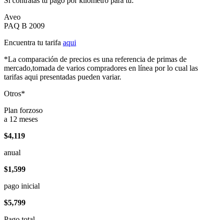
Si contratas tu pago por kilómetro para tu:
Aveo
PAQ B 2009
Encuentra tu tarifa
aqui
*La comparación de precios es una referencia de primas de
mercado,tomada de varios compradores en línea por lo cual las
tarifas aqui presentadas pueden variar.
Otros*
Plan forzoso
a 12 meses
$4,119
anual
$1,599
pago inicial
$5,799
Pago total