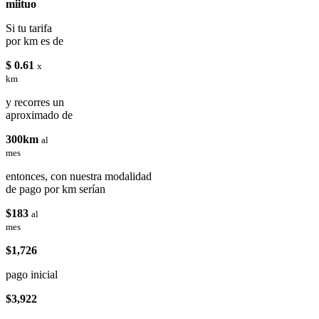
miituo
Si tu tarifa
por km es de
$ 0.61
x
km
y recorres un
aproximado de
300km
al
mes
entonces, con nuestra modalidad
de pago por km serían
$183
al
mes
$1,726
pago inicial
$3,922