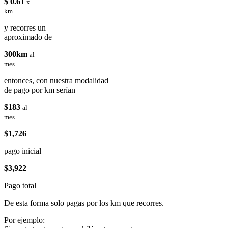
$ 0.61
x
km
y recorres un
aproximado de
300km
al
mes
entonces, con nuestra modalidad
de pago por km serían
$183
al
mes
$1,726
pago inicial
$3,922
Pago total
De esta forma solo pagas por los km que recorres.
Por ejemplo: