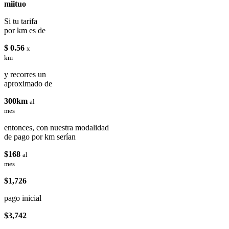
miituo
Si tu tarifa
por km es de
$ 0.56
x
km
y recorres un
aproximado de
300km
al
mes
entonces, con nuestra modalidad
de pago por km serían
$168
al
mes
$1,726
pago inicial
$3,742