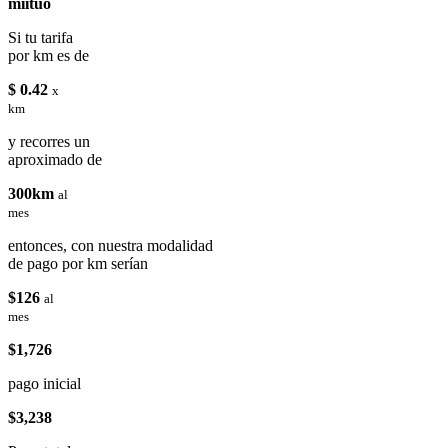
miituo
Si tu tarifa
por km es de
$ 0.42
x
km
y recorres un
aproximado de
300km
al
mes
entonces, con nuestra modalidad
de pago por km serían
$126
al
mes
$1,726
pago inicial
$3,238