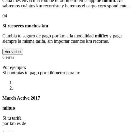
Cada mes envía una foto de tu odómetro en la app de
miituo
. Así
sabremos cuántos km recorriste y haremos el cargo correspondiente.
04
Si recorres muchos km
Cambia tu seguro de pago por km a la modalidad
miiflex
y paga
siempre la misma tarifa, sin importar cuantos km recorras.
Ver video
Cerrar
Por ejemplo:
Si contratas tu pago por kilómetro para tu:
March Active 2017
miituo
Si tu tarifa
por km es de