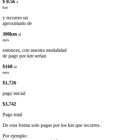
$ 0.56
x
km
y recorres un
aproximado de
300km
al
mes
entonces, con nuestra modalidad
de pago por km serían
$168
al
mes
$1,726
pago inicial
$3,742
Pago total
De esta forma solo pagas por los km que recorres.
Por ejemplo: