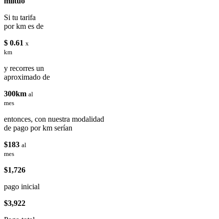
miituo
Si tu tarifa
por km es de
$ 0.61
x
km
y recorres un
aproximado de
300km
al
mes
entonces, con nuestra modalidad
de pago por km serían
$183
al
mes
$1,726
pago inicial
$3,922