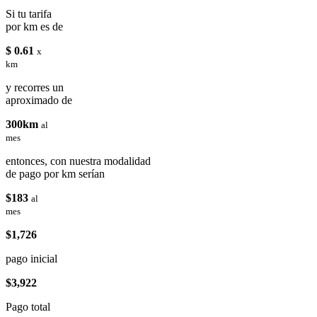
Si tu tarifa
por km es de
$ 0.61
x
km
y recorres un
aproximado de
300km
al
mes
entonces, con nuestra modalidad
de pago por km serían
$183
al
mes
$1,726
pago inicial
$3,922
Pago total