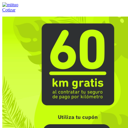
Cotizar
Llámanos al:
(55) 84-21-05-00
ó
800-953-00-59