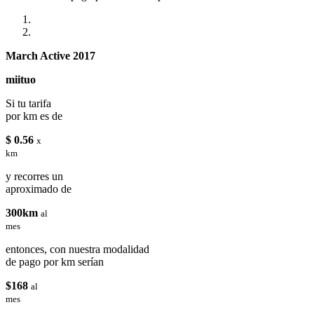
March Active 2017
miituo
Si tu tarifa
por km es de
$ 0.56
x
km
y recorres un
aproximado de
300km
al
mes
entonces, con nuestra modalidad
de pago por km serían
$168
al
mes