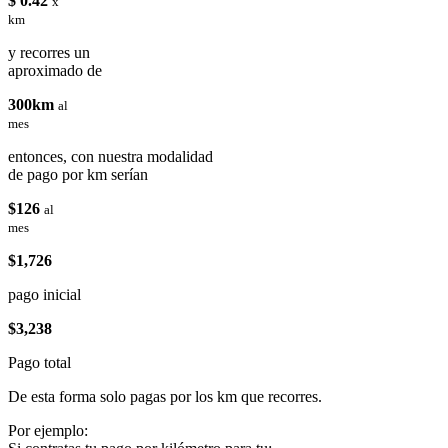
$ 0.42
x
km
y recorres un
aproximado de
300km
al
mes
entonces, con nuestra modalidad
de pago por km serían
$126
al
mes
$1,726
pago inicial
$3,238
Pago total
De esta forma solo pagas por los km que recorres.
Por ejemplo: