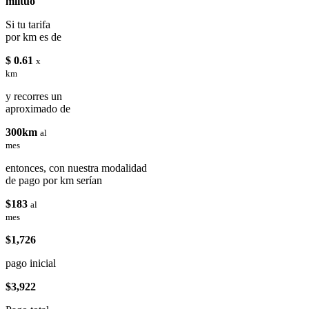
miituo
Si tu tarifa
por km es de
$ 0.61
x
km
y recorres un
aproximado de
300km
al
mes
entonces, con nuestra modalidad
de pago por km serían
$183
al
mes
$1,726
pago inicial
$3,922