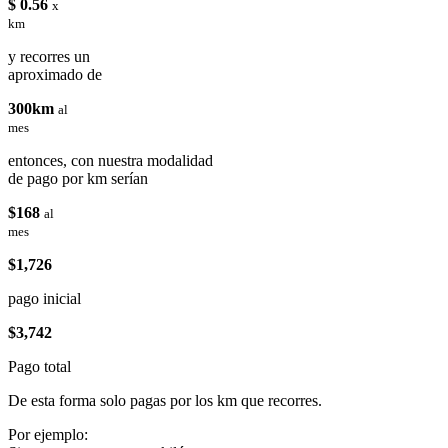
$ 0.56
x
km
y recorres un
aproximado de
300km
al
mes
entonces, con nuestra modalidad
de pago por km serían
$168
al
mes
$1,726
pago inicial
$3,742
Pago total
De esta forma solo pagas por los km que recorres.
Por ejemplo: