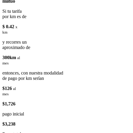
miituo
Si tu tarifa
por km es de
$ 0.42
x
km
y recorres un
aproximado de
300km
al
mes
entonces, con nuestra modalidad
de pago por km serían
$126
al
mes
$1,726
pago inicial
$3,238