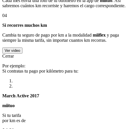
Cada mes envía una foto de tu odómetro en la app de
miituo
. Así
sabremos cuántos km recorriste y haremos el cargo correspondiente.
04
Si recorres muchos km
Cambia tu seguro de pago por km a la modalidad
miiflex
y paga
siempre la misma tarifa, sin importar cuantos km recorras.
Ver video
Cerrar
Por ejemplo:
Si contratas tu pago por kilómetro para tu:
March Active 2017
miituo
Si tu tarifa
por km es de