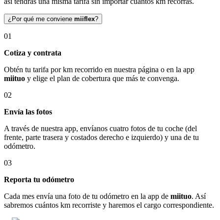
así tendrás una misma tarifa sin importar cuántos km recorras.
¿Por qué me conviene
miiflex
?
01
Cotiza y contrata
Obtén tu tarifa por km recorrido en nuestra página o en la app
miituo
y elige el plan de cobertura que más te convenga.
02
Envía las fotos
A través de nuestra app, envíanos cuatro fotos de tu coche (del
frente, parte trasera y costados derecho e izquierdo) y una de tu
odómetro.
03
Reporta tu odómetro
Cada mes envía una foto de tu odómetro en la app de
miituo
. Así
sabremos cuántos km recorriste y haremos el cargo correspondiente.