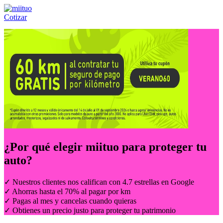
Cotizar
Llámanos al:
(55) 84-21-05-00
ó
800-953-00-59
¿Por qué elegir
miituo
para proteger tu
auto?
✓ Nuestros clientes nos califican con 4.7 estrellas en Google
✓ Ahorras hasta el 70% al pagar por km
✓ Pagas al mes y cancelas cuando quieras
✓ Obtienes un precio justo para proteger tu patrimonio