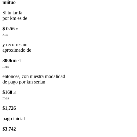
miituo
Si tu tarifa
por km es de
$ 0.56
x
km
y recorres un
aproximado de
300km
al
mes
entonces, con nuestra modalidad
de pago por km serían
$168
al
mes
$1,726
pago inicial
$3,742