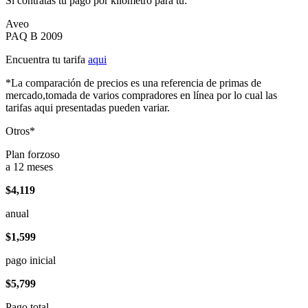
Si contratas tu pago por kilómetro para tu:
Aveo
PAQ B 2009
Encuentra tu tarifa
aqui
*La comparación de precios es una referencia de primas de
mercado,tomada de varios compradores en línea por lo cual las
tarifas aqui presentadas pueden variar.
Otros*
Plan forzoso
a 12 meses
$4,119
anual
$1,599
pago inicial
$5,799
Pago total