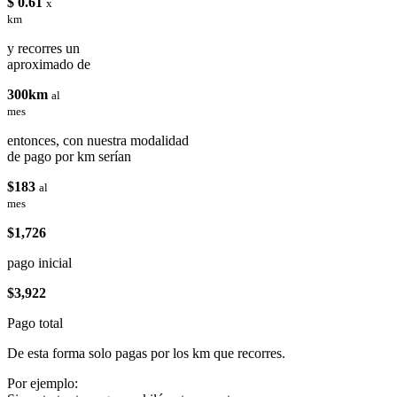
$ 0.61
x
km
y recorres un
aproximado de
300km
al
mes
entonces, con nuestra modalidad
de pago por km serían
$183
al
mes
$1,726
pago inicial
$3,922
Pago total
De esta forma solo pagas por los km que recorres.
Por ejemplo: