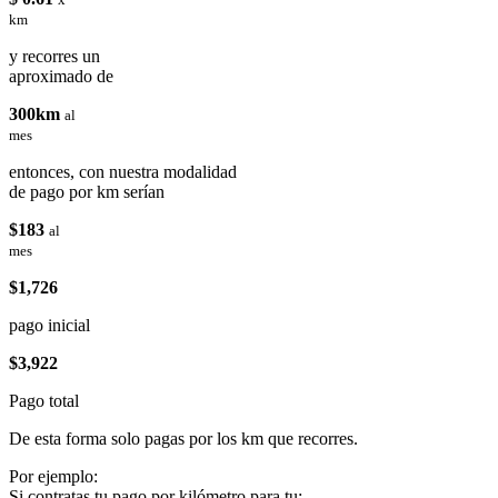
km
y recorres un
aproximado de
300km
al
mes
entonces, con nuestra modalidad
de pago por km serían
$183
al
mes
$1,726
pago inicial
$3,922
Pago total
De esta forma solo pagas por los km que recorres.
Por ejemplo:
Si contratas tu pago por kilómetro para tu: