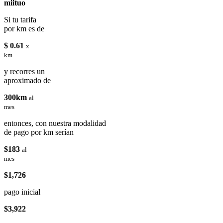
miituo
Si tu tarifa
por km es de
$ 0.61
x
km
y recorres un
aproximado de
300km
al
mes
entonces, con nuestra modalidad
de pago por km serían
$183
al
mes
$1,726
pago inicial
$3,922