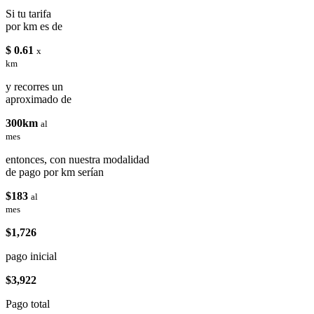
Si tu tarifa
por km es de
$ 0.61
x
km
y recorres un
aproximado de
300km
al
mes
entonces, con nuestra modalidad
de pago por km serían
$183
al
mes
$1,726
pago inicial
$3,922
Pago total