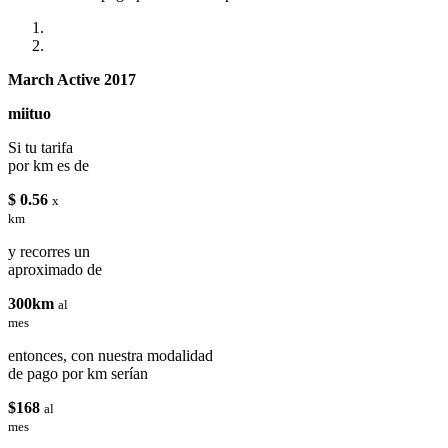
March Active 2017
miituo
Si tu tarifa
por km es de
$ 0.56
x
km
y recorres un
aproximado de
300km
al
mes
entonces, con nuestra modalidad
de pago por km serían
$168
al
mes