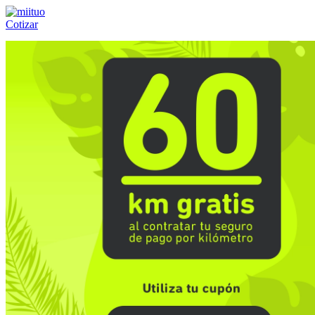
Cotizar
Llámanos al:
(55) 84-21-05-00
ó
800-953-00-59