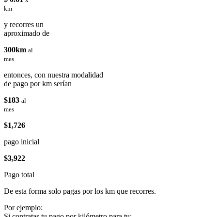
km
y recorres un
aproximado de
300km
al
mes
entonces, con nuestra modalidad
de pago por km serían
$183
al
mes
$1,726
pago inicial
$3,922
Pago total
De esta forma solo pagas por los km que recorres.
Por ejemplo:
Si contratas tu pago por kilómetro para tu: