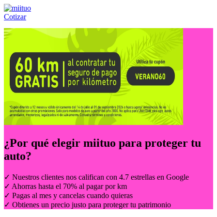
Cotizar
Llámanos al:
(55) 84-21-05-00
ó
800-953-00-59
¿Por qué elegir
miituo
para proteger tu
auto?
✓ Nuestros clientes nos califican con 4.7 estrellas en Google
✓ Ahorras hasta el 70% al pagar por km
✓ Pagas al mes y cancelas cuando quieras
✓ Obtienes un precio justo para proteger tu patrimonio