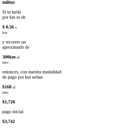
miituo
Si tu tarifa
por km es de
$ 0.56
x
km
y recorres un
aproximado de
300km
al
mes
entonces, con nuestra modalidad
de pago por km serían
$168
al
mes
$1,726
pago inicial
$3,742