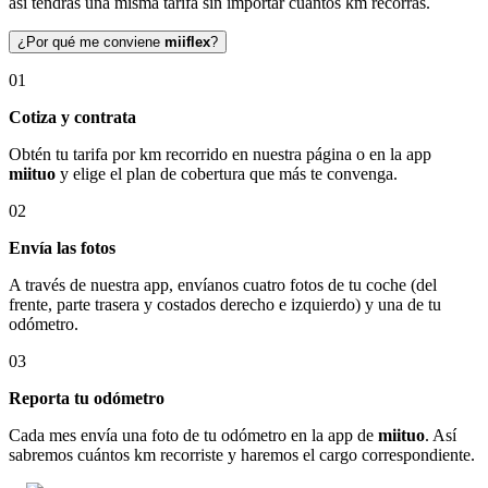
así tendrás una misma tarifa sin importar cuántos km recorras.
¿Por qué me conviene
miiflex
?
01
Cotiza y contrata
Obtén tu tarifa por km recorrido en nuestra página o en la app
miituo
y elige el plan de cobertura que más te convenga.
02
Envía las fotos
A través de nuestra app, envíanos cuatro fotos de tu coche (del
frente, parte trasera y costados derecho e izquierdo) y una de tu
odómetro.
03
Reporta tu odómetro
Cada mes envía una foto de tu odómetro en la app de
miituo
. Así
sabremos cuántos km recorriste y haremos el cargo correspondiente.