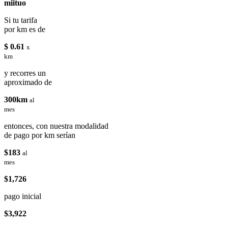
miituo
Si tu tarifa
por km es de
$ 0.61
x
km
y recorres un
aproximado de
300km
al
mes
entonces, con nuestra modalidad
de pago por km serían
$183
al
mes
$1,726
pago inicial
$3,922