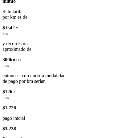
miituo
Si tu tarifa
por km es de
$ 0.42
x
km
y recorres un
aproximado de
300km
al
mes
entonces, con nuestra modalidad
de pago por km serían
$126
al
mes
$1,726
pago inicial
$3,238