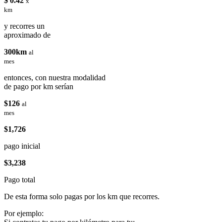
$ 0.42
x
km
y recorres un
aproximado de
300km
al
mes
entonces, con nuestra modalidad
de pago por km serían
$126
al
mes
$1,726
pago inicial
$3,238
Pago total
De esta forma solo pagas por los km que recorres.
Por ejemplo: