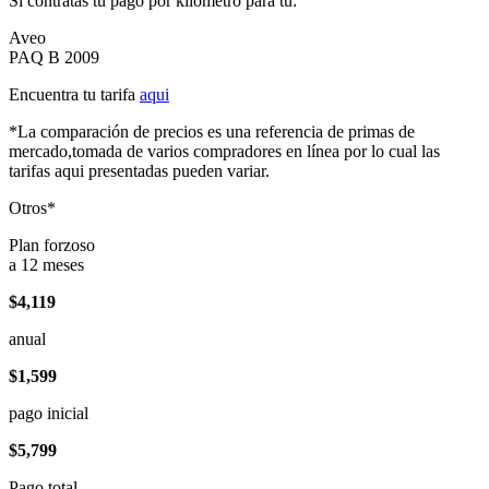
Si contratas tu pago por kilómetro para tu:
Aveo
PAQ B 2009
Encuentra tu tarifa
aqui
*La comparación de precios es una referencia de primas de
mercado,tomada de varios compradores en línea por lo cual las
tarifas aqui presentadas pueden variar.
Otros*
Plan forzoso
a 12 meses
$4,119
anual
$1,599
pago inicial
$5,799
Pago total