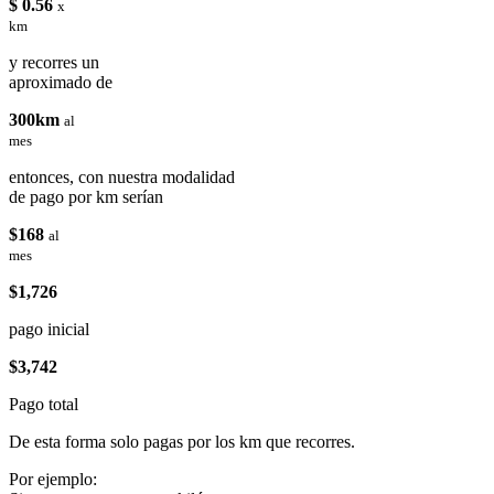
$ 0.56
x
km
y recorres un
aproximado de
300km
al
mes
entonces, con nuestra modalidad
de pago por km serían
$168
al
mes
$1,726
pago inicial
$3,742
Pago total
De esta forma solo pagas por los km que recorres.
Por ejemplo: