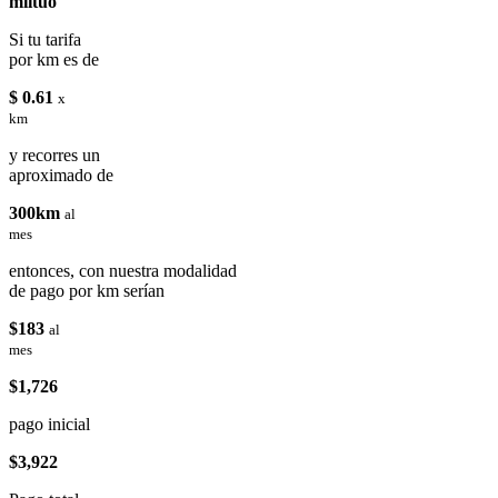
miituo
Si tu tarifa
por km es de
$ 0.61
x
km
y recorres un
aproximado de
300km
al
mes
entonces, con nuestra modalidad
de pago por km serían
$183
al
mes
$1,726
pago inicial
$3,922