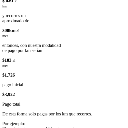
$ 0.61
x
km
y recorres un
aproximado de
300km
al
mes
entonces, con nuestra modalidad
de pago por km serían
$183
al
mes
$1,726
pago inicial
$3,922
Pago total
De esta forma solo pagas por los km que recorres.
Por ejemplo: