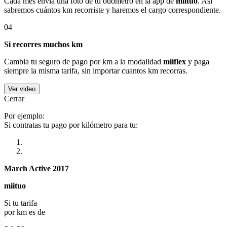
Cada mes envía una foto de tu odómetro en la app de
miituo
. Así
sabremos cuántos km recorriste y haremos el cargo correspondiente.
04
Si recorres muchos km
Cambia tu seguro de pago por km a la modalidad
miiflex
y paga
siempre la misma tarifa, sin importar cuantos km recorras.
Ver video
Cerrar
Por ejemplo:
Si contratas tu pago por kilómetro para tu:
March Active 2017
miituo
Si tu tarifa
por km es de