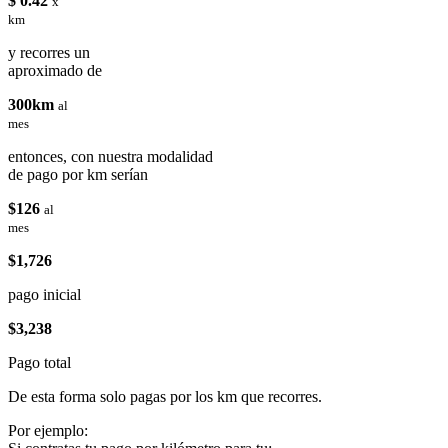
$ 0.42
x
km
y recorres un
aproximado de
300km
al
mes
entonces, con nuestra modalidad
de pago por km serían
$126
al
mes
$1,726
pago inicial
$3,238
Pago total
De esta forma solo pagas por los km que recorres.
Por ejemplo: