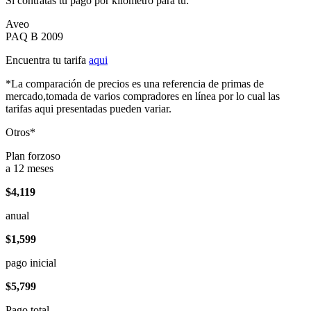
Si contratas tu pago por kilómetro para tu:
Aveo
PAQ B 2009
Encuentra tu tarifa
aqui
*La comparación de precios es una referencia de primas de
mercado,tomada de varios compradores en línea por lo cual las
tarifas aqui presentadas pueden variar.
Otros*
Plan forzoso
a 12 meses
$4,119
anual
$1,599
pago inicial
$5,799
Pago total