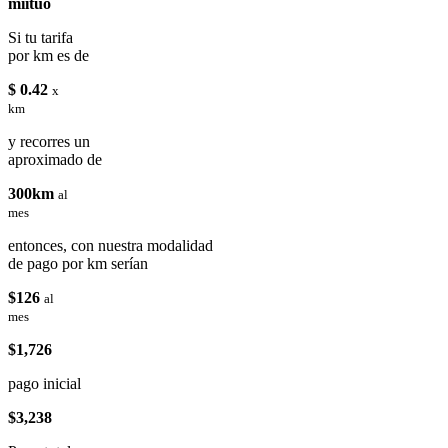
miituo
Si tu tarifa
por km es de
$ 0.42
x
km
y recorres un
aproximado de
300km
al
mes
entonces, con nuestra modalidad
de pago por km serían
$126
al
mes
$1,726
pago inicial
$3,238