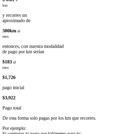
km
y recorres un
aproximado de
300km
al
mes
entonces, con nuestra modalidad
de pago por km serían
$183
al
mes
$1,726
pago inicial
$3,922
Pago total
De esta forma solo pagas por los km que recorres.
Por ejemplo:
Si contratas tu pago por kilómetro para tu: