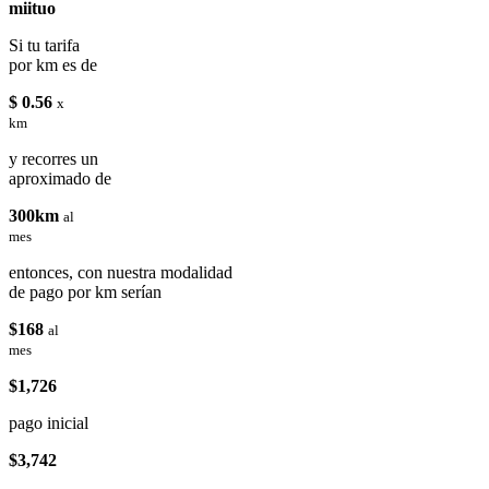
miituo
Si tu tarifa
por km es de
$ 0.56
x
km
y recorres un
aproximado de
300km
al
mes
entonces, con nuestra modalidad
de pago por km serían
$168
al
mes
$1,726
pago inicial
$3,742