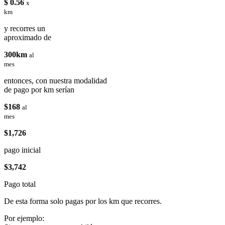
$ 0.56
x
km
y recorres un
aproximado de
300km
al
mes
entonces, con nuestra modalidad
de pago por km serían
$168
al
mes
$1,726
pago inicial
$3,742
Pago total
De esta forma solo pagas por los km que recorres.
Por ejemplo: