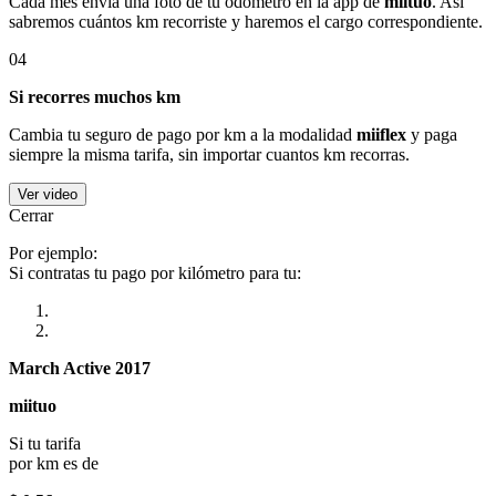
Cada mes envía una foto de tu odómetro en la app de
miituo
. Así
sabremos cuántos km recorriste y haremos el cargo correspondiente.
04
Si recorres muchos km
Cambia tu seguro de pago por km a la modalidad
miiflex
y paga
siempre la misma tarifa, sin importar cuantos km recorras.
Ver video
Cerrar
Por ejemplo:
Si contratas tu pago por kilómetro para tu:
March Active 2017
miituo
Si tu tarifa
por km es de