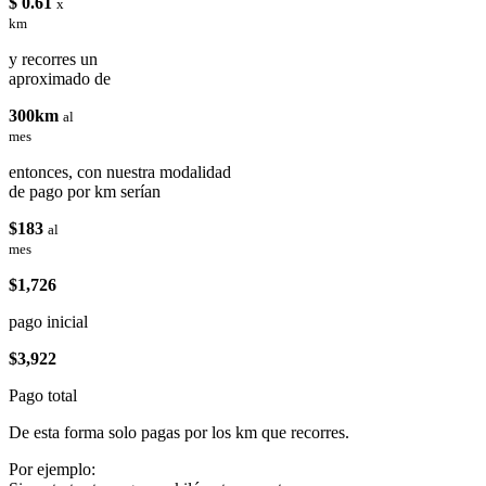
$ 0.61
x
km
y recorres un
aproximado de
300km
al
mes
entonces, con nuestra modalidad
de pago por km serían
$183
al
mes
$1,726
pago inicial
$3,922
Pago total
De esta forma solo pagas por los km que recorres.
Por ejemplo: