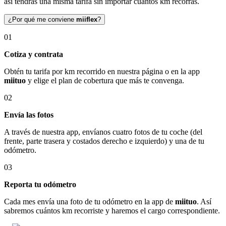
así tendrás una misma tarifa sin importar cuántos km recorras.
¿Por qué me conviene
miiflex
?
01
Cotiza y contrata
Obtén tu tarifa por km recorrido en nuestra página o en la app
miituo
y elige el plan de cobertura que más te convenga.
02
Envía las fotos
A través de nuestra app, envíanos cuatro fotos de tu coche (del
frente, parte trasera y costados derecho e izquierdo) y una de tu
odómetro.
03
Reporta tu odómetro
Cada mes envía una foto de tu odómetro en la app de
miituo
. Así
sabremos cuántos km recorriste y haremos el cargo correspondiente.