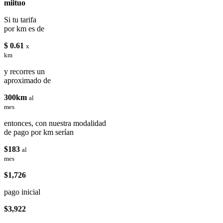
miituo
Si tu tarifa
por km es de
$ 0.61
x
km
y recorres un
aproximado de
300km
al
mes
entonces, con nuestra modalidad
de pago por km serían
$183
al
mes
$1,726
pago inicial
$3,922