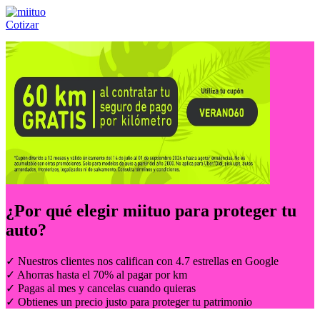
Cotizar
Llámanos al:
(55) 84-21-05-00
ó
800-953-00-59
¿Por qué elegir
miituo
para proteger tu
auto?
✓ Nuestros clientes nos califican con 4.7 estrellas en Google
✓ Ahorras hasta el 70% al pagar por km
✓ Pagas al mes y cancelas cuando quieras
✓ Obtienes un precio justo para proteger tu patrimonio