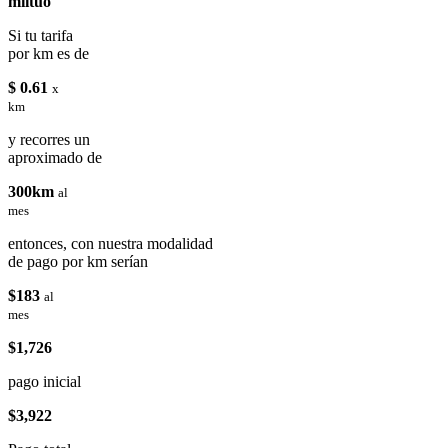
miituo
Si tu tarifa
por km es de
$ 0.61
x
km
y recorres un
aproximado de
300km
al
mes
entonces, con nuestra modalidad
de pago por km serían
$183
al
mes
$1,726
pago inicial
$3,922