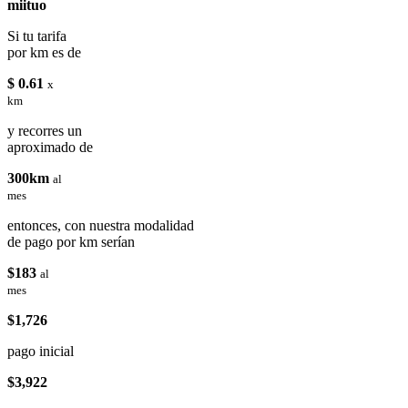
miituo
Si tu tarifa
por km es de
$ 0.61
x
km
y recorres un
aproximado de
300km
al
mes
entonces, con nuestra modalidad
de pago por km serían
$183
al
mes
$1,726
pago inicial
$3,922