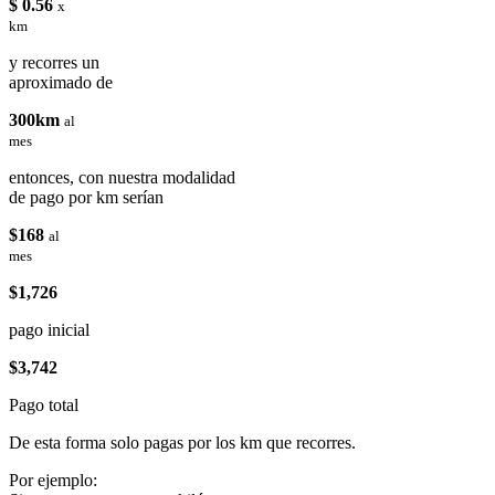
$ 0.56
x
km
y recorres un
aproximado de
300km
al
mes
entonces, con nuestra modalidad
de pago por km serían
$168
al
mes
$1,726
pago inicial
$3,742
Pago total
De esta forma solo pagas por los km que recorres.
Por ejemplo: