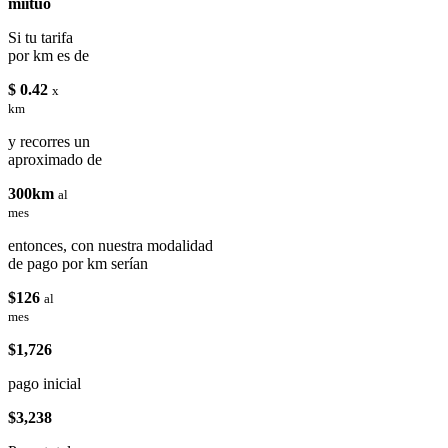
miituo
Si tu tarifa
por km es de
$ 0.42
x
km
y recorres un
aproximado de
300km
al
mes
entonces, con nuestra modalidad
de pago por km serían
$126
al
mes
$1,726
pago inicial
$3,238