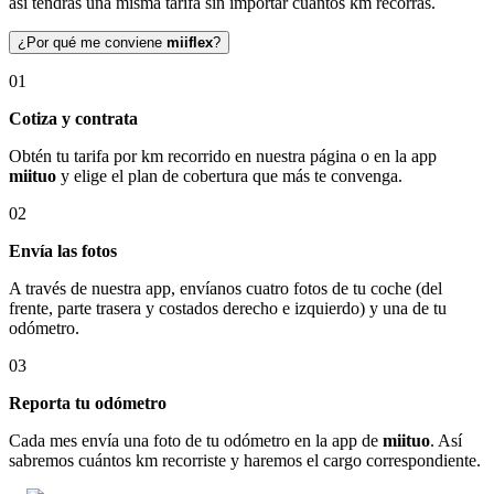
así tendrás una misma tarifa sin importar cuántos km recorras.
¿Por qué me conviene
miiflex
?
01
Cotiza y contrata
Obtén tu tarifa por km recorrido en nuestra página o en la app
miituo
y elige el plan de cobertura que más te convenga.
02
Envía las fotos
A través de nuestra app, envíanos cuatro fotos de tu coche (del
frente, parte trasera y costados derecho e izquierdo) y una de tu
odómetro.
03
Reporta tu odómetro
Cada mes envía una foto de tu odómetro en la app de
miituo
. Así
sabremos cuántos km recorriste y haremos el cargo correspondiente.