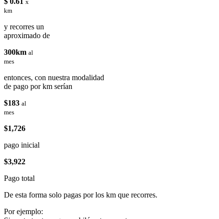
$ 0.61
x
km
y recorres un
aproximado de
300km
al
mes
entonces, con nuestra modalidad
de pago por km serían
$183
al
mes
$1,726
pago inicial
$3,922
Pago total
De esta forma solo pagas por los km que recorres.
Por ejemplo: