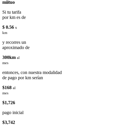
miituo
Si tu tarifa
por km es de
$ 0.56
x
km
y recorres un
aproximado de
300km
al
mes
entonces, con nuestra modalidad
de pago por km serían
$168
al
mes
$1,726
pago inicial
$3,742