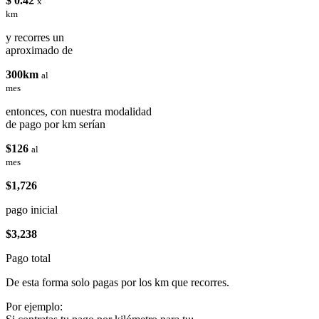
$ 0.42
x
km
y recorres un
aproximado de
300km
al
mes
entonces, con nuestra modalidad
de pago por km serían
$126
al
mes
$1,726
pago inicial
$3,238
Pago total
De esta forma solo pagas por los km que recorres.
Por ejemplo: