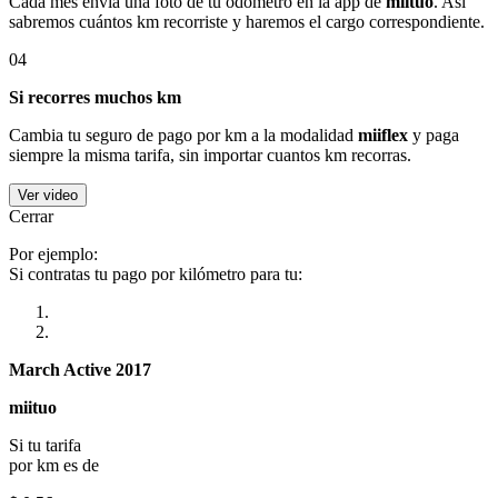
Cada mes envía una foto de tu odómetro en la app de
miituo
. Así
sabremos cuántos km recorriste y haremos el cargo correspondiente.
04
Si recorres muchos km
Cambia tu seguro de pago por km a la modalidad
miiflex
y paga
siempre la misma tarifa, sin importar cuantos km recorras.
Ver video
Cerrar
Por ejemplo:
Si contratas tu pago por kilómetro para tu:
March Active 2017
miituo
Si tu tarifa
por km es de