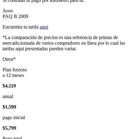
Si contratas tu pago por kilómetro para tu:
Aveo
PAQ B 2009
Encuentra tu tarifa
aqui
*La comparación de precios es una referencia de primas de
mercado,tomada de varios compradores en línea por lo cual las
tarifas aqui presentadas pueden variar.
Otros*
Plan forzoso
a 12 meses
$4,119
anual
$1,599
pago inicial
$5,799
Pago total