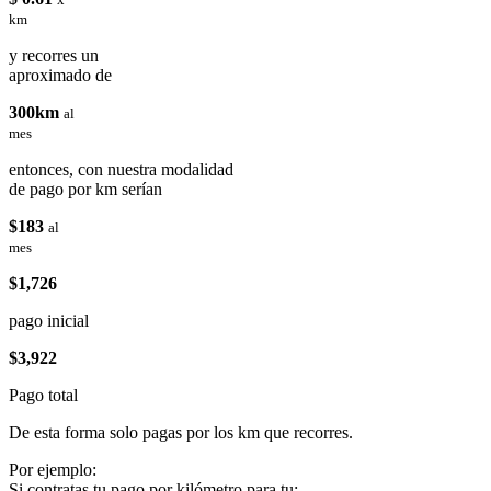
km
y recorres un
aproximado de
300km
al
mes
entonces, con nuestra modalidad
de pago por km serían
$183
al
mes
$1,726
pago inicial
$3,922
Pago total
De esta forma solo pagas por los km que recorres.
Por ejemplo:
Si contratas tu pago por kilómetro para tu: