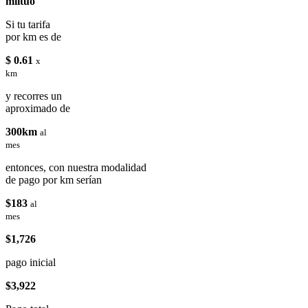
miituo
Si tu tarifa
por km es de
$ 0.61
x
km
y recorres un
aproximado de
300km
al
mes
entonces, con nuestra modalidad
de pago por km serían
$183
al
mes
$1,726
pago inicial
$3,922