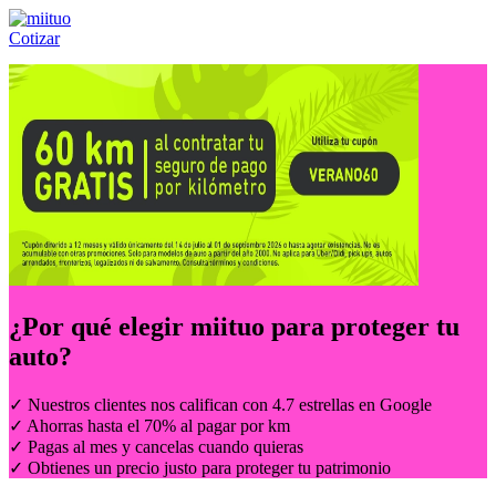
Cotizar
Llámanos al:
(55) 84-21-05-00
ó
800-953-00-59
¿Por qué elegir
miituo
para proteger tu
auto?
✓ Nuestros clientes nos califican con 4.7 estrellas en Google
✓ Ahorras hasta el 70% al pagar por km
✓ Pagas al mes y cancelas cuando quieras
✓ Obtienes un precio justo para proteger tu patrimonio