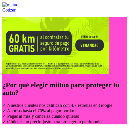
Cotizar
Llámanos al:
(55) 84-21-05-00
ó
800-953-00-59
¿Por qué elegir
miituo
para proteger tu
auto?
✓ Nuestros clientes nos califican con 4.7 estrellas en Google
✓ Ahorras hasta el 70% al pagar por km
✓ Pagas al mes y cancelas cuando quieras
✓ Obtienes un precio justo para proteger tu patrimonio