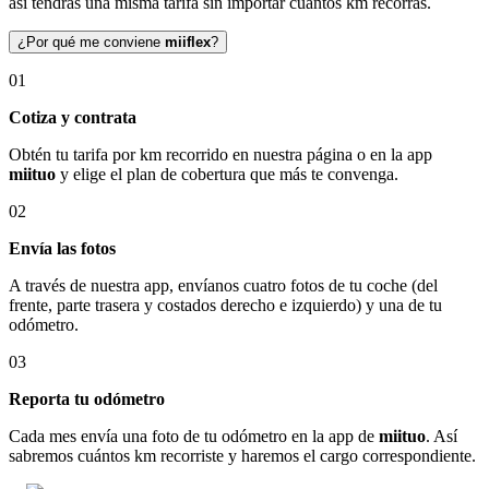
así tendrás una misma tarifa sin importar cuántos km recorras.
¿Por qué me conviene
miiflex
?
01
Cotiza y contrata
Obtén tu tarifa por km recorrido en nuestra página o en la app
miituo
y elige el plan de cobertura que más te convenga.
02
Envía las fotos
A través de nuestra app, envíanos cuatro fotos de tu coche (del
frente, parte trasera y costados derecho e izquierdo) y una de tu
odómetro.
03
Reporta tu odómetro
Cada mes envía una foto de tu odómetro en la app de
miituo
. Así
sabremos cuántos km recorriste y haremos el cargo correspondiente.