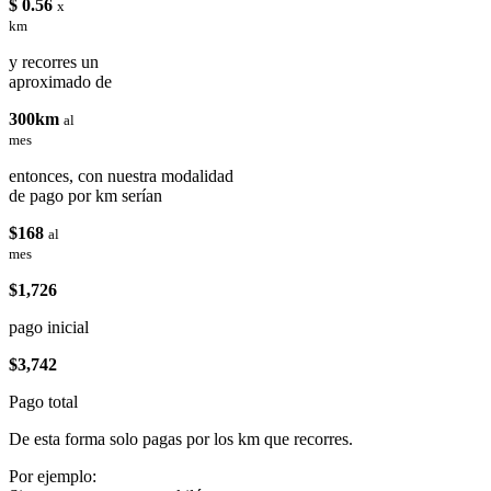
$ 0.56
x
km
y recorres un
aproximado de
300km
al
mes
entonces, con nuestra modalidad
de pago por km serían
$168
al
mes
$1,726
pago inicial
$3,742
Pago total
De esta forma solo pagas por los km que recorres.
Por ejemplo: