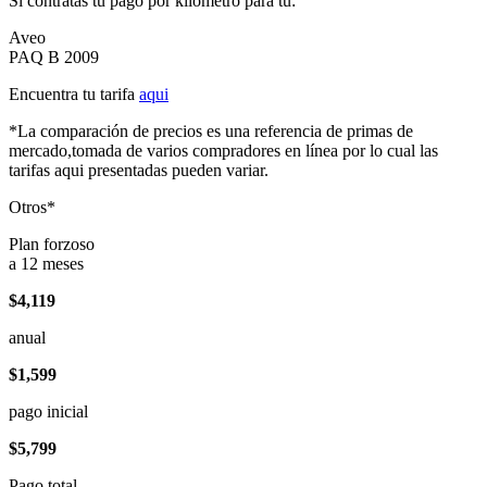
Si contratas tu pago por kilómetro para tu:
Aveo
PAQ B 2009
Encuentra tu tarifa
aqui
*La comparación de precios es una referencia de primas de
mercado,tomada de varios compradores en línea por lo cual las
tarifas aqui presentadas pueden variar.
Otros*
Plan forzoso
a 12 meses
$4,119
anual
$1,599
pago inicial
$5,799
Pago total