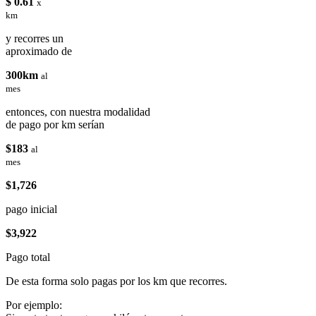
$ 0.61
x
km
y recorres un
aproximado de
300km
al
mes
entonces, con nuestra modalidad
de pago por km serían
$183
al
mes
$1,726
pago inicial
$3,922
Pago total
De esta forma solo pagas por los km que recorres.
Por ejemplo: