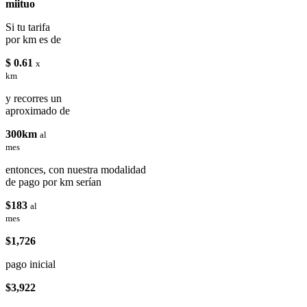
miituo
Si tu tarifa
por km es de
$ 0.61
x
km
y recorres un
aproximado de
300km
al
mes
entonces, con nuestra modalidad
de pago por km serían
$183
al
mes
$1,726
pago inicial
$3,922