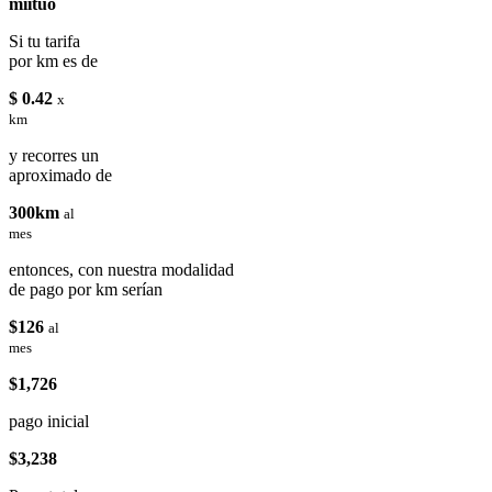
miituo
Si tu tarifa
por km es de
$ 0.42
x
km
y recorres un
aproximado de
300km
al
mes
entonces, con nuestra modalidad
de pago por km serían
$126
al
mes
$1,726
pago inicial
$3,238