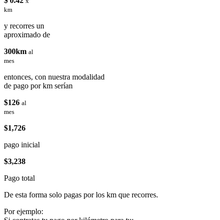
$ 0.42
x
km
y recorres un
aproximado de
300km
al
mes
entonces, con nuestra modalidad
de pago por km serían
$126
al
mes
$1,726
pago inicial
$3,238
Pago total
De esta forma solo pagas por los km que recorres.
Por ejemplo: