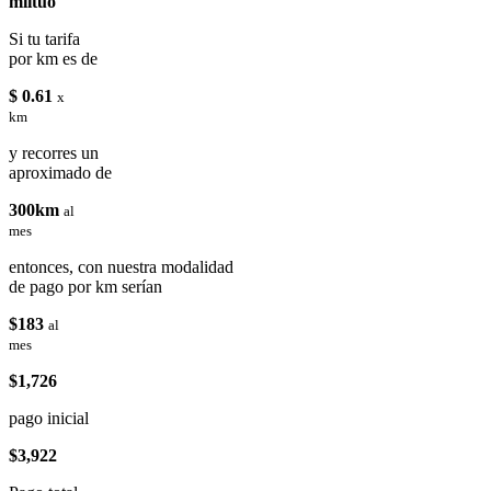
miituo
Si tu tarifa
por km es de
$ 0.61
x
km
y recorres un
aproximado de
300km
al
mes
entonces, con nuestra modalidad
de pago por km serían
$183
al
mes
$1,726
pago inicial
$3,922