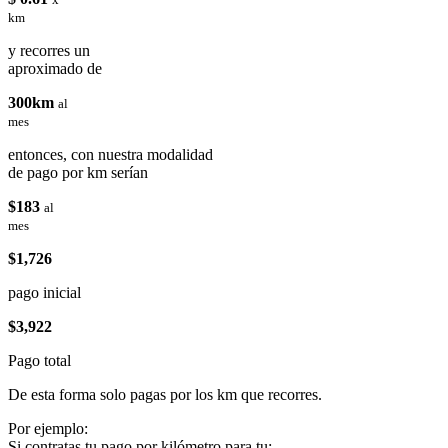
km
y recorres un
aproximado de
300km
al
mes
entonces, con nuestra modalidad
de pago por km serían
$183
al
mes
$1,726
pago inicial
$3,922
Pago total
De esta forma solo pagas por los km que recorres.
Por ejemplo:
Si contratas tu pago por kilómetro para tu: