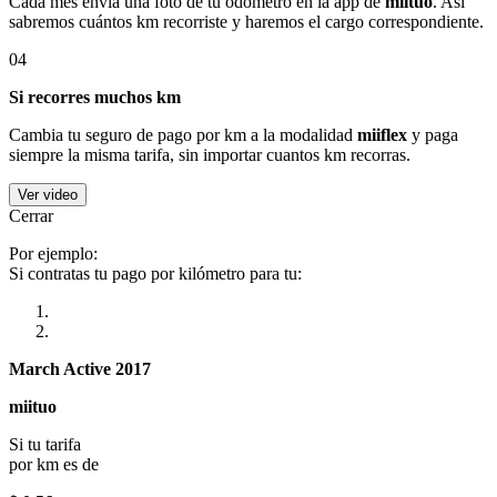
Cada mes envía una foto de tu odómetro en la app de
miituo
. Así
sabremos cuántos km recorriste y haremos el cargo correspondiente.
04
Si recorres muchos km
Cambia tu seguro de pago por km a la modalidad
miiflex
y paga
siempre la misma tarifa, sin importar cuantos km recorras.
Ver video
Cerrar
Por ejemplo:
Si contratas tu pago por kilómetro para tu:
March Active 2017
miituo
Si tu tarifa
por km es de