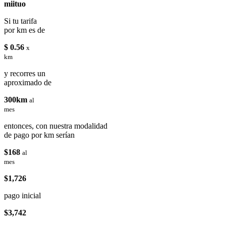
miituo
Si tu tarifa
por km es de
$ 0.56
x
km
y recorres un
aproximado de
300km
al
mes
entonces, con nuestra modalidad
de pago por km serían
$168
al
mes
$1,726
pago inicial
$3,742