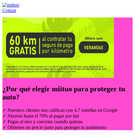
Cotizar
Llámanos al:
(55) 84-21-05-00
ó
800-953-00-59
¿Por qué elegir
miituo
para proteger tu
auto?
✓ Nuestros clientes nos califican con 4.7 estrellas en Google
✓ Ahorras hasta el 70% al pagar por km
✓ Pagas al mes y cancelas cuando quieras
✓ Obtienes un precio justo para proteger tu patrimonio