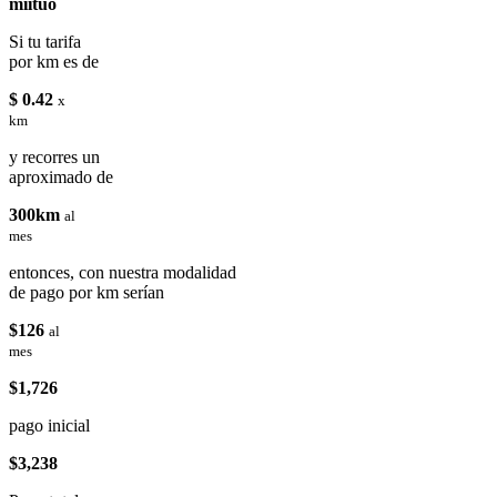
miituo
Si tu tarifa
por km es de
$ 0.42
x
km
y recorres un
aproximado de
300km
al
mes
entonces, con nuestra modalidad
de pago por km serían
$126
al
mes
$1,726
pago inicial
$3,238