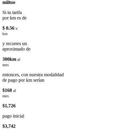
miituo
Si tu tarifa
por km es de
$ 0.56
x
km
y recorres un
aproximado de
300km
al
mes
entonces, con nuestra modalidad
de pago por km serían
$168
al
mes
$1,726
pago inicial
$3,742