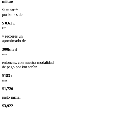
miituo
Si tu tarifa
por km es de
$ 0.61
x
km
y recorres un
aproximado de
300km
al
mes
entonces, con nuestra modalidad
de pago por km serían
$183
al
mes
$1,726
pago inicial
$3,922