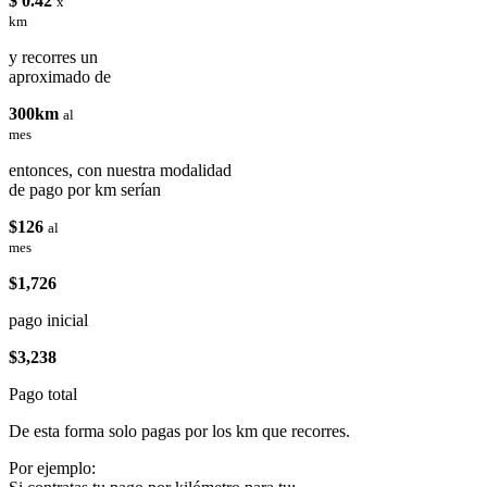
$ 0.42
x
km
y recorres un
aproximado de
300km
al
mes
entonces, con nuestra modalidad
de pago por km serían
$126
al
mes
$1,726
pago inicial
$3,238
Pago total
De esta forma solo pagas por los km que recorres.
Por ejemplo: