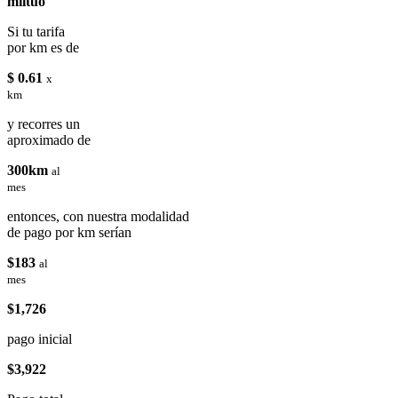
miituo
Si tu tarifa
por km es de
$ 0.61
x
km
y recorres un
aproximado de
300km
al
mes
entonces, con nuestra modalidad
de pago por km serían
$183
al
mes
$1,726
pago inicial
$3,922