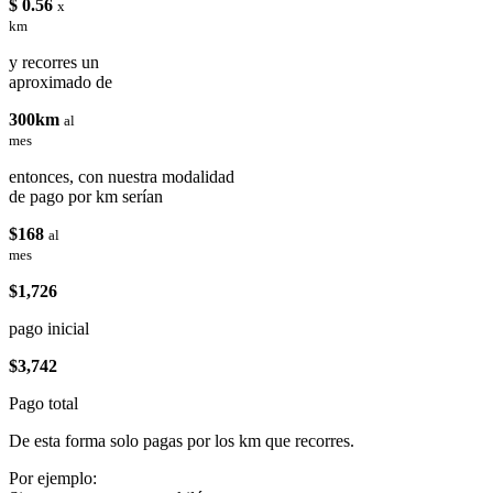
$ 0.56
x
km
y recorres un
aproximado de
300km
al
mes
entonces, con nuestra modalidad
de pago por km serían
$168
al
mes
$1,726
pago inicial
$3,742
Pago total
De esta forma solo pagas por los km que recorres.
Por ejemplo: