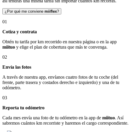
así tendrás una misma tarifa sin importar cuántos km recorras.
¿Por qué me conviene
miiflex
?
01
Cotiza y contrata
Obtén tu tarifa por km recorrido en nuestra página o en la app
miituo
y elige el plan de cobertura que más te convenga.
02
Envía las fotos
A través de nuestra app, envíanos cuatro fotos de tu coche (del
frente, parte trasera y costados derecho e izquierdo) y una de tu
odómetro.
03
Reporta tu odómetro
Cada mes envía una foto de tu odómetro en la app de
miituo
. Así
sabremos cuántos km recorriste y haremos el cargo correspondiente.