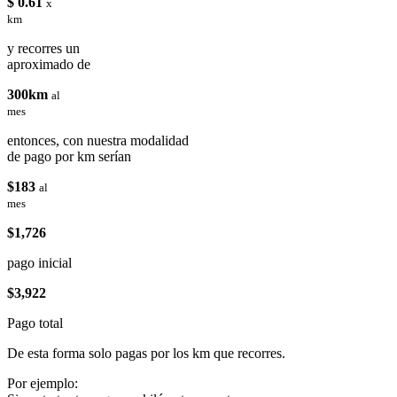
$ 0.61
x
km
y recorres un
aproximado de
300km
al
mes
entonces, con nuestra modalidad
de pago por km serían
$183
al
mes
$1,726
pago inicial
$3,922
Pago total
De esta forma solo pagas por los km que recorres.
Por ejemplo: