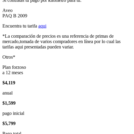
Si contratas tu pago por kilómetro para tu:
Aveo
PAQ B 2009
Encuentra tu tarifa
aqui
*La comparación de precios es una referencia de primas de
mercado,tomada de varios compradores en línea por lo cual las
tarifas aqui presentadas pueden variar.
Otros*
Plan forzoso
a 12 meses
$4,119
anual
$1,599
pago inicial
$5,799
Pago total