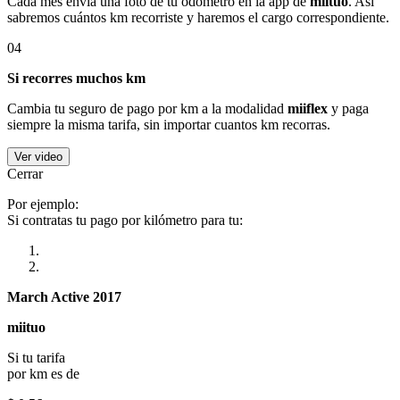
Cada mes envía una foto de tu odómetro en la app de
miituo
. Así
sabremos cuántos km recorriste y haremos el cargo correspondiente.
04
Si recorres muchos km
Cambia tu seguro de pago por km a la modalidad
miiflex
y paga
siempre la misma tarifa, sin importar cuantos km recorras.
Ver video
Cerrar
Por ejemplo:
Si contratas tu pago por kilómetro para tu:
March Active 2017
miituo
Si tu tarifa
por km es de