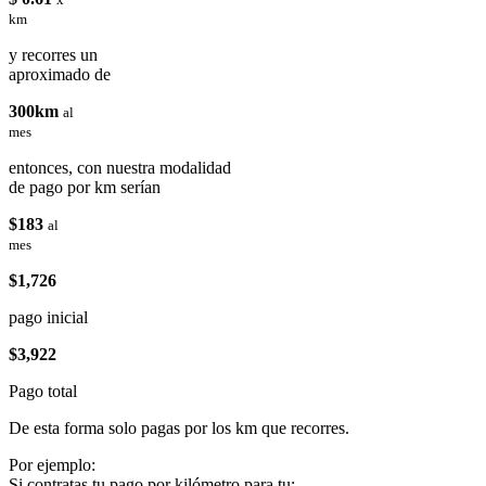
km
y recorres un
aproximado de
300km
al
mes
entonces, con nuestra modalidad
de pago por km serían
$183
al
mes
$1,726
pago inicial
$3,922
Pago total
De esta forma solo pagas por los km que recorres.
Por ejemplo:
Si contratas tu pago por kilómetro para tu: