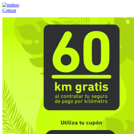
Cotizar
Llámanos al:
(55) 84-21-05-00
ó
800-953-00-59