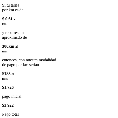
Si tu tarifa
por km es de
$ 0.61
x
km
y recorres un
aproximado de
300km
al
mes
entonces, con nuestra modalidad
de pago por km serían
$183
al
mes
$1,726
pago inicial
$3,922
Pago total