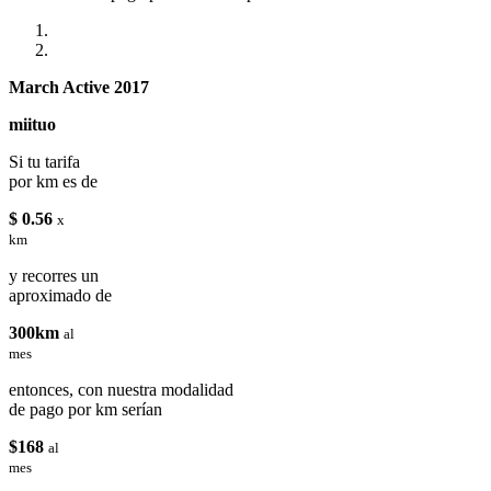
March Active 2017
miituo
Si tu tarifa
por km es de
$ 0.56
x
km
y recorres un
aproximado de
300km
al
mes
entonces, con nuestra modalidad
de pago por km serían
$168
al
mes