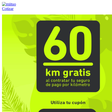
Cotizar
Llámanos al:
(55) 84-21-05-00
ó
800-953-00-59