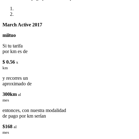
March Active 2017
miituo
Si tu tarifa
por km es de
$ 0.56
x
km
y recorres un
aproximado de
300km
al
mes
entonces, con nuestra modalidad
de pago por km serían
$168
al
mes