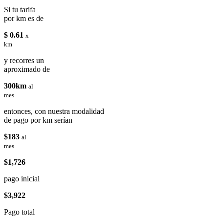
Si tu tarifa
por km es de
$ 0.61
x
km
y recorres un
aproximado de
300km
al
mes
entonces, con nuestra modalidad
de pago por km serían
$183
al
mes
$1,726
pago inicial
$3,922
Pago total