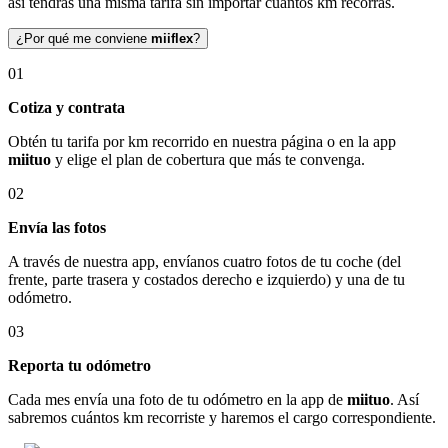
así tendrás una misma tarifa sin importar cuántos km recorras.
¿Por qué me conviene
miiflex
?
01
Cotiza y contrata
Obtén tu tarifa por km recorrido en nuestra página o en la app
miituo
y elige el plan de cobertura que más te convenga.
02
Envía las fotos
A través de nuestra app, envíanos cuatro fotos de tu coche (del
frente, parte trasera y costados derecho e izquierdo) y una de tu
odómetro.
03
Reporta tu odómetro
Cada mes envía una foto de tu odómetro en la app de
miituo
. Así
sabremos cuántos km recorriste y haremos el cargo correspondiente.