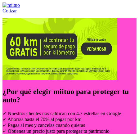
Cotizar
Llámanos al:
(55) 84-21-05-00
ó
800-953-00-59
¿Por qué elegir
miituo
para proteger tu
auto?
✓ Nuestros clientes nos califican con 4.7 estrellas en Google
✓ Ahorras hasta el 70% al pagar por km
✓ Pagas al mes y cancelas cuando quieras
✓ Obtienes un precio justo para proteger tu patrimonio