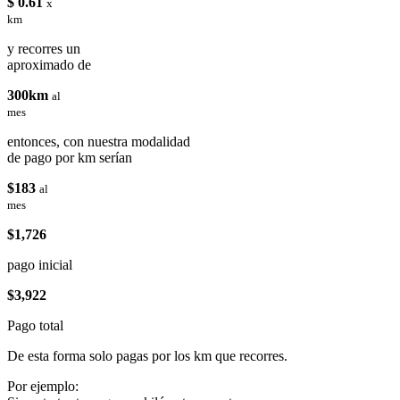
$ 0.61
x
km
y recorres un
aproximado de
300km
al
mes
entonces, con nuestra modalidad
de pago por km serían
$183
al
mes
$1,726
pago inicial
$3,922
Pago total
De esta forma solo pagas por los km que recorres.
Por ejemplo: