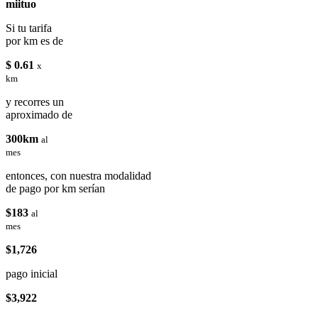
miituo
Si tu tarifa
por km es de
$ 0.61
x
km
y recorres un
aproximado de
300km
al
mes
entonces, con nuestra modalidad
de pago por km serían
$183
al
mes
$1,726
pago inicial
$3,922