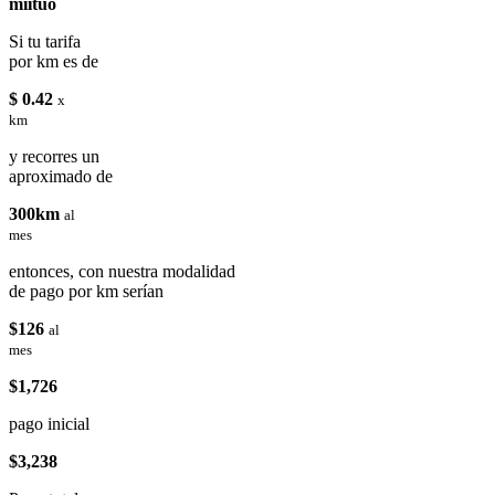
miituo
Si tu tarifa
por km es de
$ 0.42
x
km
y recorres un
aproximado de
300km
al
mes
entonces, con nuestra modalidad
de pago por km serían
$126
al
mes
$1,726
pago inicial
$3,238