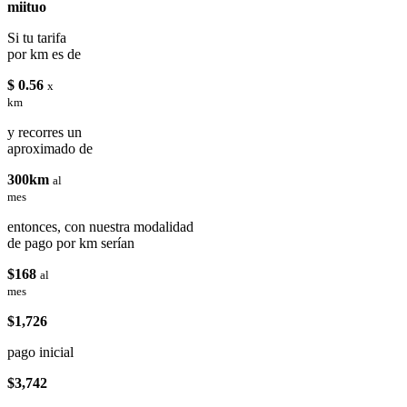
miituo
Si tu tarifa
por km es de
$ 0.56
x
km
y recorres un
aproximado de
300km
al
mes
entonces, con nuestra modalidad
de pago por km serían
$168
al
mes
$1,726
pago inicial
$3,742