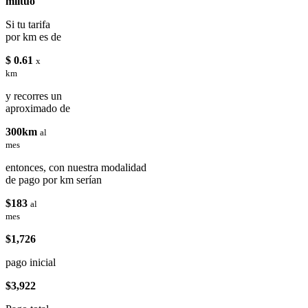
miituo
Si tu tarifa
por km es de
$ 0.61
x
km
y recorres un
aproximado de
300km
al
mes
entonces, con nuestra modalidad
de pago por km serían
$183
al
mes
$1,726
pago inicial
$3,922