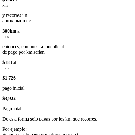
km
y recorres un
aproximado de
300km
al
mes
entonces, con nuestra modalidad
de pago por km serían
$183
al
mes
$1,726
pago inicial
$3,922
Pago total
De esta forma solo pagas por los km que recorres.
Por ejemplo:
Si contratas tu pago por kilómetro para tu: