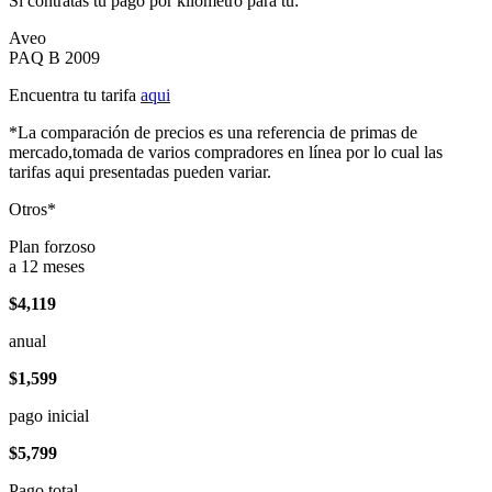
Si contratas tu pago por kilómetro para tu:
Aveo
PAQ B 2009
Encuentra tu tarifa
aqui
*La comparación de precios es una referencia de primas de
mercado,tomada de varios compradores en línea por lo cual las
tarifas aqui presentadas pueden variar.
Otros*
Plan forzoso
a 12 meses
$4,119
anual
$1,599
pago inicial
$5,799
Pago total