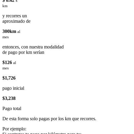
$ 0.42
x
km
y recorres un
aproximado de
300km
al
mes
entonces, con nuestra modalidad
de pago por km serían
$126
al
mes
$1,726
pago inicial
$3,238
Pago total
De esta forma solo pagas por los km que recorres.
Por ejemplo: