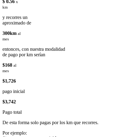
$ 0.56
x
km
y recorres un
aproximado de
300km
al
mes
entonces, con nuestra modalidad
de pago por km serían
$168
al
mes
$1,726
pago inicial
$3,742
Pago total
De esta forma solo pagas por los km que recorres.
Por ejemplo: