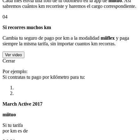
Cada mes envía una foto de tu odómetro en la app de
miituo
. Así
sabremos cuántos km recorriste y haremos el cargo correspondiente.
04
Si recorres muchos km
Cambia tu seguro de pago por km a la modalidad
miiflex
y paga
siempre la misma tarifa, sin importar cuantos km recorras.
Ver video
Cerrar
Por ejemplo:
Si contratas tu pago por kilómetro para tu:
March Active 2017
miituo
Si tu tarifa
por km es de