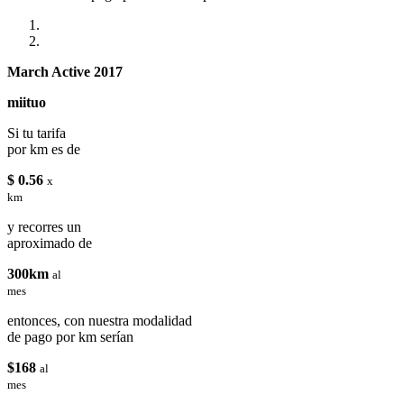
March Active 2017
miituo
Si tu tarifa
por km es de
$ 0.56
x
km
y recorres un
aproximado de
300km
al
mes
entonces, con nuestra modalidad
de pago por km serían
$168
al
mes