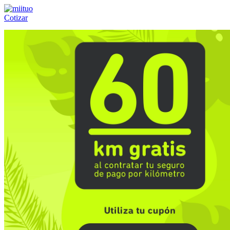
Cotizar
Llámanos al:
(55) 84-21-05-00
ó
800-953-00-59