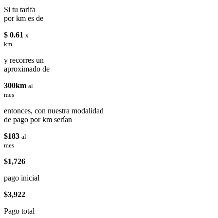
Si tu tarifa
por km es de
$ 0.61
x
km
y recorres un
aproximado de
300km
al
mes
entonces, con nuestra modalidad
de pago por km serían
$183
al
mes
$1,726
pago inicial
$3,922
Pago total