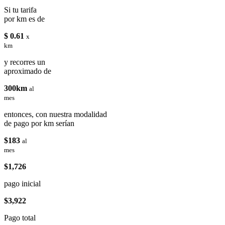
Si tu tarifa
por km es de
$ 0.61
x
km
y recorres un
aproximado de
300km
al
mes
entonces, con nuestra modalidad
de pago por km serían
$183
al
mes
$1,726
pago inicial
$3,922
Pago total