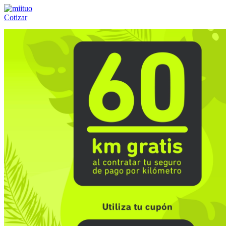
Cotizar
Llámanos al:
(55) 84-21-05-00
ó
800-953-00-59