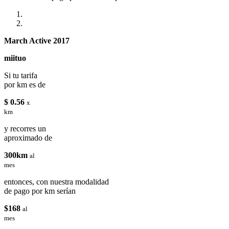
March Active 2017
miituo
Si tu tarifa
por km es de
$ 0.56
x
km
y recorres un
aproximado de
300km
al
mes
entonces, con nuestra modalidad
de pago por km serían
$168
al
mes