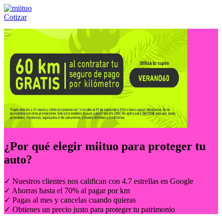
Cotizar
Llámanos al:
(55) 84-21-05-00
ó
800-953-00-59
¿Por qué elegir
miituo
para proteger tu
auto?
✓ Nuestros clientes nos califican con 4.7 estrellas en Google
✓ Ahorras hasta el 70% al pagar por km
✓ Pagas al mes y cancelas cuando quieras
✓ Obtienes un precio justo para proteger tu patrimonio