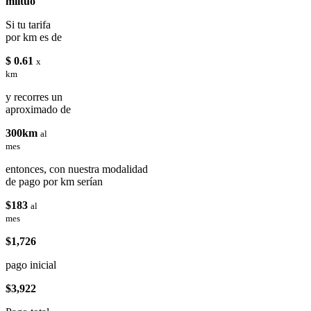
miituo
Si tu tarifa
por km es de
$ 0.61
x
km
y recorres un
aproximado de
300km
al
mes
entonces, con nuestra modalidad
de pago por km serían
$183
al
mes
$1,726
pago inicial
$3,922