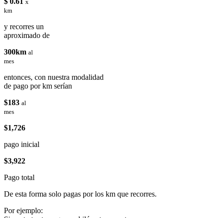
$ 0.61
x
km
y recorres un
aproximado de
300km
al
mes
entonces, con nuestra modalidad
de pago por km serían
$183
al
mes
$1,726
pago inicial
$3,922
Pago total
De esta forma solo pagas por los km que recorres.
Por ejemplo: