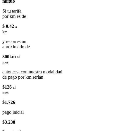
miituo
Si tu tarifa
por km es de
$ 0.42
x
km
y recorres un
aproximado de
300km
al
mes
entonces, con nuestra modalidad
de pago por km serían
$126
al
mes
$1,726
pago inicial
$3,238