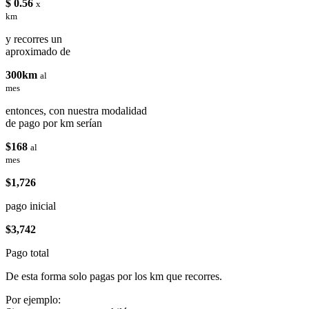
$ 0.56
x
km
y recorres un
aproximado de
300km
al
mes
entonces, con nuestra modalidad
de pago por km serían
$168
al
mes
$1,726
pago inicial
$3,742
Pago total
De esta forma solo pagas por los km que recorres.
Por ejemplo: