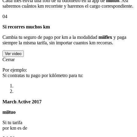
Cada mes envía una foto de tu odómetro en la app de
miituo
. Así
sabremos cuántos km recorriste y haremos el cargo correspondiente.
04
Si recorres muchos km
Cambia tu seguro de pago por km a la modalidad
miiflex
y paga
siempre la misma tarifa, sin importar cuantos km recorras.
Ver video
Cerrar
Por ejemplo:
Si contratas tu pago por kilómetro para tu:
March Active 2017
miituo
Si tu tarifa
por km es de