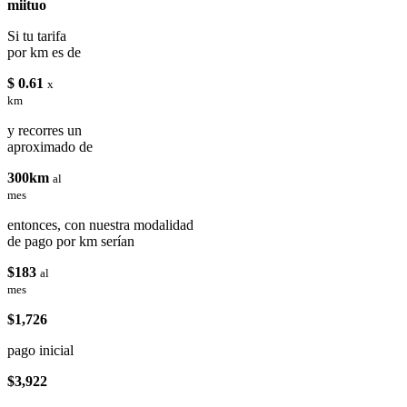
miituo
Si tu tarifa
por km es de
$ 0.61
x
km
y recorres un
aproximado de
300km
al
mes
entonces, con nuestra modalidad
de pago por km serían
$183
al
mes
$1,726
pago inicial
$3,922