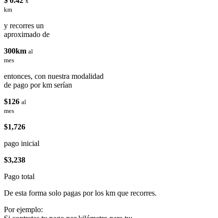
$ 0.42
x
km
y recorres un
aproximado de
300km
al
mes
entonces, con nuestra modalidad
de pago por km serían
$126
al
mes
$1,726
pago inicial
$3,238
Pago total
De esta forma solo pagas por los km que recorres.
Por ejemplo: