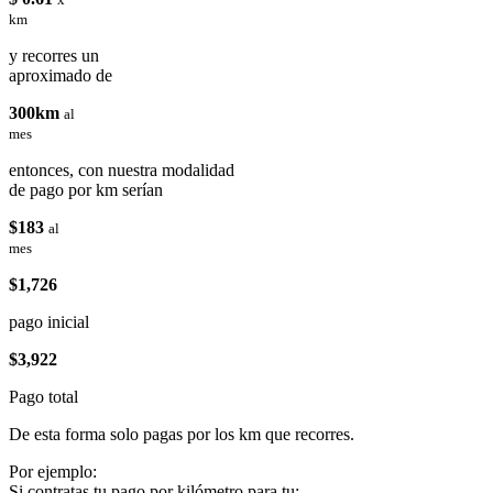
km
y recorres un
aproximado de
300km
al
mes
entonces, con nuestra modalidad
de pago por km serían
$183
al
mes
$1,726
pago inicial
$3,922
Pago total
De esta forma solo pagas por los km que recorres.
Por ejemplo:
Si contratas tu pago por kilómetro para tu: