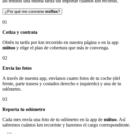
así tendrás una misma tarifa sin importar cuántos km recorras.
¿Por qué me conviene
miiflex
?
01
Cotiza y contrata
Obtén tu tarifa por km recorrido en nuestra página o en la app
miituo
y elige el plan de cobertura que más te convenga.
02
Envía las fotos
A través de nuestra app, envíanos cuatro fotos de tu coche (del
frente, parte trasera y costados derecho e izquierdo) y una de tu
odómetro.
03
Reporta tu odómetro
Cada mes envía una foto de tu odómetro en la app de
miituo
. Así
sabremos cuántos km recorriste y haremos el cargo correspondiente.