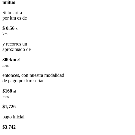
miituo
Si tu tarifa
por km es de
$ 0.56
x
km
y recorres un
aproximado de
300km
al
mes
entonces, con nuestra modalidad
de pago por km serían
$168
al
mes
$1,726
pago inicial
$3,742