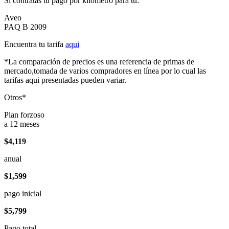
Si contratas tu pago por kilómetro para tu:
Aveo
PAQ B 2009
Encuentra tu tarifa
aqui
*La comparación de precios es una referencia de primas de
mercado,tomada de varios compradores en línea por lo cual las
tarifas aqui presentadas pueden variar.
Otros*
Plan forzoso
a 12 meses
$4,119
anual
$1,599
pago inicial
$5,799
Pago total