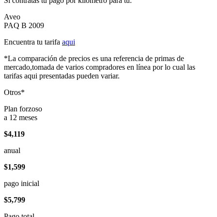
Si contratas tu pago por kilómetro para tu:
Aveo
PAQ B 2009
Encuentra tu tarifa
aqui
*La comparación de precios es una referencia de primas de
mercado,tomada de varios compradores en línea por lo cual las
tarifas aqui presentadas pueden variar.
Otros*
Plan forzoso
a 12 meses
$4,119
anual
$1,599
pago inicial
$5,799
Pago total