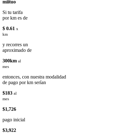
miituo
Si tu tarifa
por km es de
$ 0.61
x
km
y recorres un
aproximado de
300km
al
mes
entonces, con nuestra modalidad
de pago por km serían
$183
al
mes
$1,726
pago inicial
$3,922