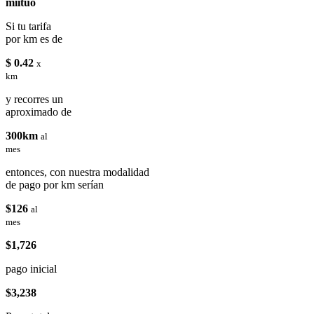
miituo
Si tu tarifa
por km es de
$ 0.42
x
km
y recorres un
aproximado de
300km
al
mes
entonces, con nuestra modalidad
de pago por km serían
$126
al
mes
$1,726
pago inicial
$3,238