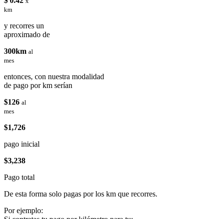
$ 0.42
x
km
y recorres un
aproximado de
300km
al
mes
entonces, con nuestra modalidad
de pago por km serían
$126
al
mes
$1,726
pago inicial
$3,238
Pago total
De esta forma solo pagas por los km que recorres.
Por ejemplo: