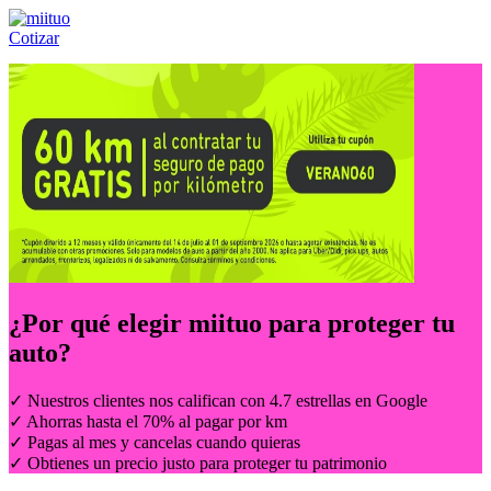
Cotizar
Llámanos al:
(55) 84-21-05-00
ó
800-953-00-59
¿Por qué elegir
miituo
para proteger tu
auto?
✓ Nuestros clientes nos califican con 4.7 estrellas en Google
✓ Ahorras hasta el 70% al pagar por km
✓ Pagas al mes y cancelas cuando quieras
✓ Obtienes un precio justo para proteger tu patrimonio