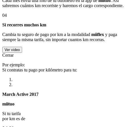
Cada mes envía una foto de tu odómetro en la app de
miituo
. Así
sabremos cuántos km recorriste y haremos el cargo correspondiente.
04
Si recorres muchos km
Cambia tu seguro de pago por km a la modalidad
miiflex
y paga
siempre la misma tarifa, sin importar cuantos km recorras.
Ver video
Cerrar
Por ejemplo:
Si contratas tu pago por kilómetro para tu:
March Active 2017
miituo
Si tu tarifa
por km es de