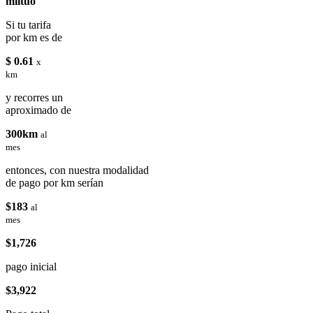
miituo
Si tu tarifa
por km es de
$ 0.61
x
km
y recorres un
aproximado de
300km
al
mes
entonces, con nuestra modalidad
de pago por km serían
$183
al
mes
$1,726
pago inicial
$3,922