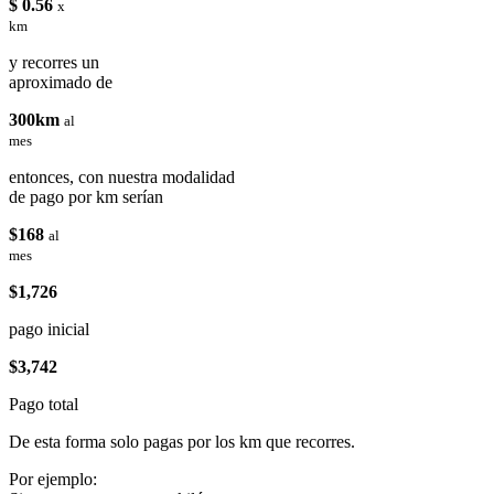
$ 0.56
x
km
y recorres un
aproximado de
300km
al
mes
entonces, con nuestra modalidad
de pago por km serían
$168
al
mes
$1,726
pago inicial
$3,742
Pago total
De esta forma solo pagas por los km que recorres.
Por ejemplo: