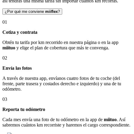
así tendrás una misma tarifa sin importar cuántos km recorras.
¿Por qué me conviene
miiflex
?
01
Cotiza y contrata
Obtén tu tarifa por km recorrido en nuestra página o en la app
miituo
y elige el plan de cobertura que más te convenga.
02
Envía las fotos
A través de nuestra app, envíanos cuatro fotos de tu coche (del
frente, parte trasera y costados derecho e izquierdo) y una de tu
odómetro.
03
Reporta tu odómetro
Cada mes envía una foto de tu odómetro en la app de
miituo
. Así
sabremos cuántos km recorriste y haremos el cargo correspondiente.