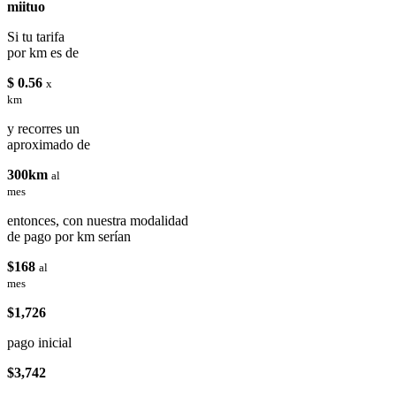
miituo
Si tu tarifa
por km es de
$ 0.56
x
km
y recorres un
aproximado de
300km
al
mes
entonces, con nuestra modalidad
de pago por km serían
$168
al
mes
$1,726
pago inicial
$3,742