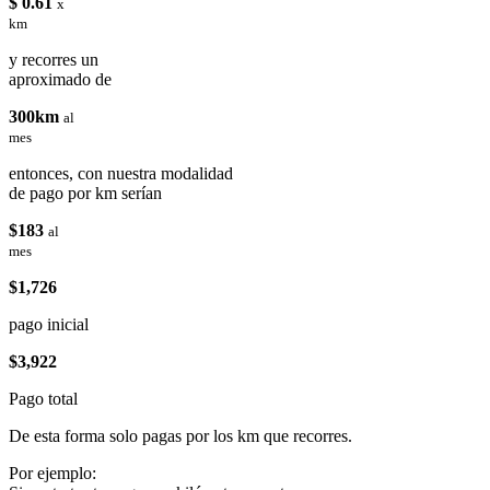
$ 0.61
x
km
y recorres un
aproximado de
300km
al
mes
entonces, con nuestra modalidad
de pago por km serían
$183
al
mes
$1,726
pago inicial
$3,922
Pago total
De esta forma solo pagas por los km que recorres.
Por ejemplo: