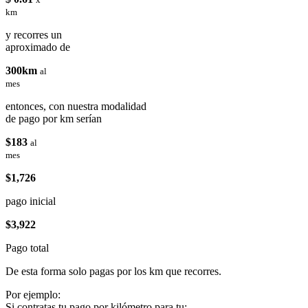
km
y recorres un
aproximado de
300km
al
mes
entonces, con nuestra modalidad
de pago por km serían
$183
al
mes
$1,726
pago inicial
$3,922
Pago total
De esta forma solo pagas por los km que recorres.
Por ejemplo:
Si contratas tu pago por kilómetro para tu: