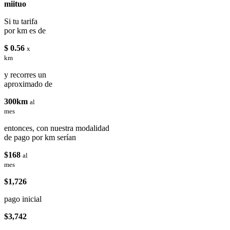
miituo
Si tu tarifa
por km es de
$ 0.56
x
km
y recorres un
aproximado de
300km
al
mes
entonces, con nuestra modalidad
de pago por km serían
$168
al
mes
$1,726
pago inicial
$3,742