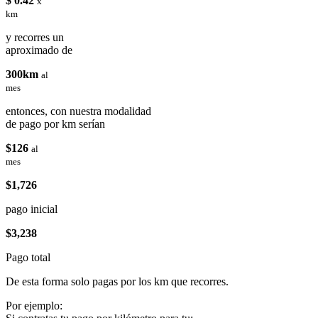
$ 0.42
x
km
y recorres un
aproximado de
300km
al
mes
entonces, con nuestra modalidad
de pago por km serían
$126
al
mes
$1,726
pago inicial
$3,238
Pago total
De esta forma solo pagas por los km que recorres.
Por ejemplo: