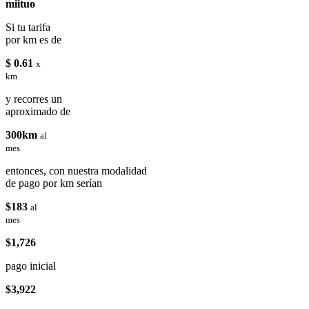
miituo
Si tu tarifa
por km es de
$ 0.61
x
km
y recorres un
aproximado de
300km
al
mes
entonces, con nuestra modalidad
de pago por km serían
$183
al
mes
$1,726
pago inicial
$3,922