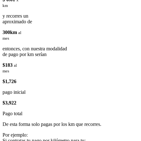
km
y recorres un
aproximado de
300km
al
mes
entonces, con nuestra modalidad
de pago por km serían
$183
al
mes
$1,726
pago inicial
$3,922
Pago total
De esta forma solo pagas por los km que recorres.
Por ejemplo:
Si contratas tu pago por kilómetro para tu: