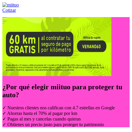
Cotizar
Llámanos al:
(55) 84-21-05-00
ó
800-953-00-59
¿Por qué elegir
miituo
para proteger tu
auto?
✓ Nuestros clientes nos califican con 4.7 estrellas en Google
✓ Ahorras hasta el 70% al pagar por km
✓ Pagas al mes y cancelas cuando quieras
✓ Obtienes un precio justo para proteger tu patrimonio