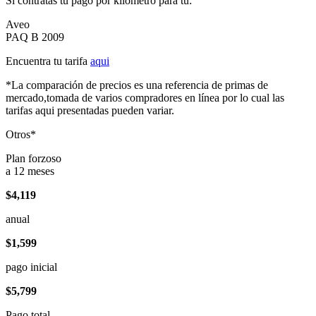
Si contratas tu pago por kilómetro para tu:
Aveo
PAQ B 2009
Encuentra tu tarifa
aqui
*La comparación de precios es una referencia de primas de
mercado,tomada de varios compradores en línea por lo cual las
tarifas aqui presentadas pueden variar.
Otros*
Plan forzoso
a 12 meses
$4,119
anual
$1,599
pago inicial
$5,799
Pago total