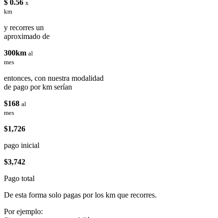
$ 0.56
x
km
y recorres un
aproximado de
300km
al
mes
entonces, con nuestra modalidad
de pago por km serían
$168
al
mes
$1,726
pago inicial
$3,742
Pago total
De esta forma solo pagas por los km que recorres.
Por ejemplo: