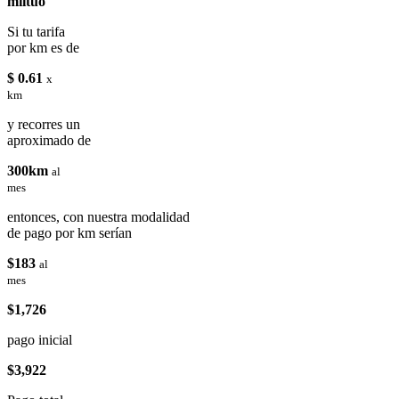
miituo
Si tu tarifa
por km es de
$ 0.61
x
km
y recorres un
aproximado de
300km
al
mes
entonces, con nuestra modalidad
de pago por km serían
$183
al
mes
$1,726
pago inicial
$3,922