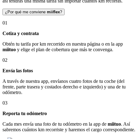
así tendrás una misma tarifa sin importar cuántos km recorras.
¿Por qué me conviene
miiflex
?
01
Cotiza y contrata
Obtén tu tarifa por km recorrido en nuestra página o en la app
miituo
y elige el plan de cobertura que más te convenga.
02
Envía las fotos
A través de nuestra app, envíanos cuatro fotos de tu coche (del
frente, parte trasera y costados derecho e izquierdo) y una de tu
odómetro.
03
Reporta tu odómetro
Cada mes envía una foto de tu odómetro en la app de
miituo
. Así
sabremos cuántos km recorriste y haremos el cargo correspondiente.