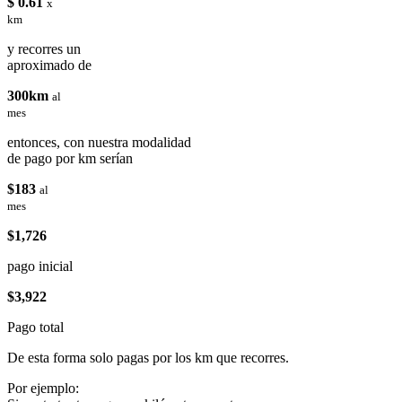
$ 0.61
x
km
y recorres un
aproximado de
300km
al
mes
entonces, con nuestra modalidad
de pago por km serían
$183
al
mes
$1,726
pago inicial
$3,922
Pago total
De esta forma solo pagas por los km que recorres.
Por ejemplo: