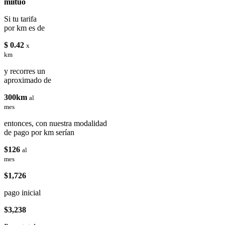
miituo
Si tu tarifa
por km es de
$ 0.42
x
km
y recorres un
aproximado de
300km
al
mes
entonces, con nuestra modalidad
de pago por km serían
$126
al
mes
$1,726
pago inicial
$3,238