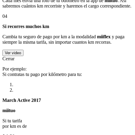
Cada mes envía una foto de tu odómetro en la app de
miituo
. Así
sabremos cuántos km recorriste y haremos el cargo correspondiente.
04
Si recorres muchos km
Cambia tu seguro de pago por km a la modalidad
miiflex
y paga
siempre la misma tarifa, sin importar cuantos km recorras.
Ver video
Cerrar
Por ejemplo:
Si contratas tu pago por kilómetro para tu:
March Active 2017
miituo
Si tu tarifa
por km es de