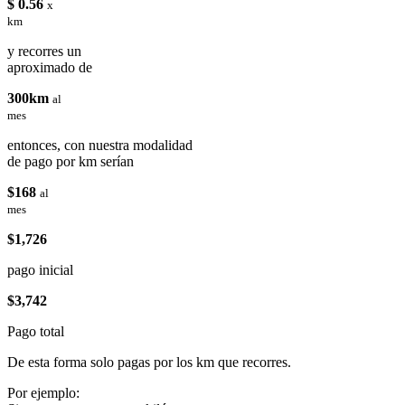
$ 0.56
x
km
y recorres un
aproximado de
300km
al
mes
entonces, con nuestra modalidad
de pago por km serían
$168
al
mes
$1,726
pago inicial
$3,742
Pago total
De esta forma solo pagas por los km que recorres.
Por ejemplo: