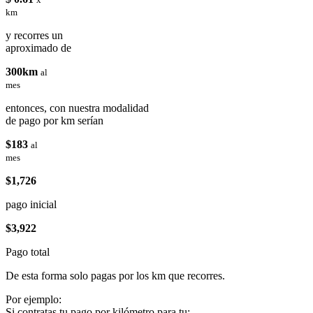
km
y recorres un
aproximado de
300km
al
mes
entonces, con nuestra modalidad
de pago por km serían
$183
al
mes
$1,726
pago inicial
$3,922
Pago total
De esta forma solo pagas por los km que recorres.
Por ejemplo:
Si contratas tu pago por kilómetro para tu: