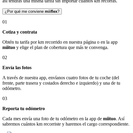
así tendrás una misma tarifa sin importar cuántos km recorras.
¿Por qué me conviene
miiflex
?
01
Cotiza y contrata
Obtén tu tarifa por km recorrido en nuestra página o en la app
miituo
y elige el plan de cobertura que más te convenga.
02
Envía las fotos
A través de nuestra app, envíanos cuatro fotos de tu coche (del
frente, parte trasera y costados derecho e izquierdo) y una de tu
odómetro.
03
Reporta tu odómetro
Cada mes envía una foto de tu odómetro en la app de
miituo
. Así
sabremos cuántos km recorriste y haremos el cargo correspondiente.