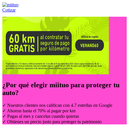
Cotizar
Llámanos al:
(55) 84-21-05-00
ó
800-953-00-59
¿Por qué elegir
miituo
para proteger tu
auto?
✓ Nuestros clientes nos califican con 4.7 estrellas en Google
✓ Ahorras hasta el 70% al pagar por km
✓ Pagas al mes y cancelas cuando quieras
✓ Obtienes un precio justo para proteger tu patrimonio