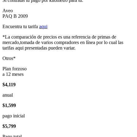
Si contratas tu pago por kilómetro para tu:
Aveo
PAQ B 2009
Encuentra tu tarifa
aqui
*La comparación de precios es una referencia de primas de
mercado,tomada de varios compradores en línea por lo cual las
tarifas aqui presentadas pueden variar.
Otros*
Plan forzoso
a 12 meses
$4,119
anual
$1,599
pago inicial
$5,799
Pago total