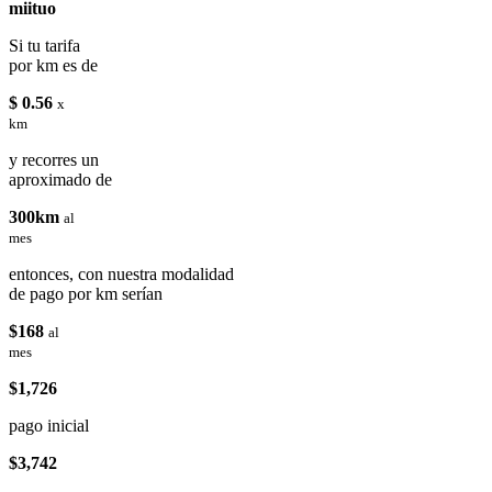
miituo
Si tu tarifa
por km es de
$ 0.56
x
km
y recorres un
aproximado de
300km
al
mes
entonces, con nuestra modalidad
de pago por km serían
$168
al
mes
$1,726
pago inicial
$3,742