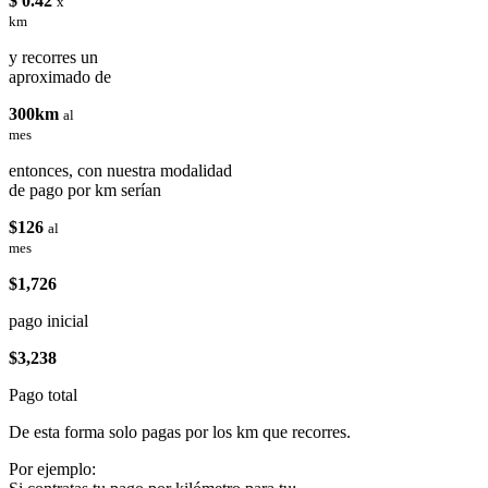
$ 0.42
x
km
y recorres un
aproximado de
300km
al
mes
entonces, con nuestra modalidad
de pago por km serían
$126
al
mes
$1,726
pago inicial
$3,238
Pago total
De esta forma solo pagas por los km que recorres.
Por ejemplo: