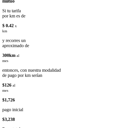
miituo
Si tu tarifa
por km es de
$ 0.42
x
km
y recorres un
aproximado de
300km
al
mes
entonces, con nuestra modalidad
de pago por km serían
$126
al
mes
$1,726
pago inicial
$3,238