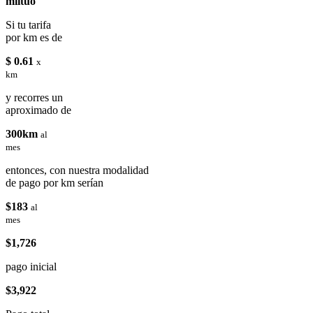
miituo
Si tu tarifa
por km es de
$ 0.61
x
km
y recorres un
aproximado de
300km
al
mes
entonces, con nuestra modalidad
de pago por km serían
$183
al
mes
$1,726
pago inicial
$3,922