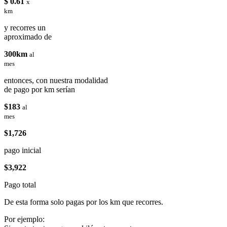
$ 0.61
x
km
y recorres un
aproximado de
300km
al
mes
entonces, con nuestra modalidad
de pago por km serían
$183
al
mes
$1,726
pago inicial
$3,922
Pago total
De esta forma solo pagas por los km que recorres.
Por ejemplo: