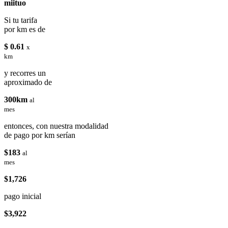
miituo
Si tu tarifa
por km es de
$ 0.61
x
km
y recorres un
aproximado de
300km
al
mes
entonces, con nuestra modalidad
de pago por km serían
$183
al
mes
$1,726
pago inicial
$3,922