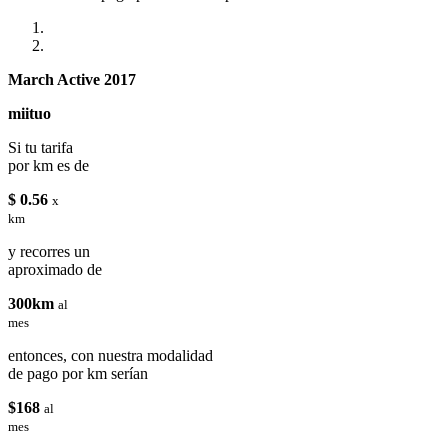
March Active 2017
miituo
Si tu tarifa
por km es de
$ 0.56
x
km
y recorres un
aproximado de
300km
al
mes
entonces, con nuestra modalidad
de pago por km serían
$168
al
mes