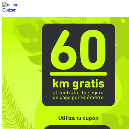
Cotizar
Llámanos al:
(55) 84-21-05-00
ó
800-953-00-59