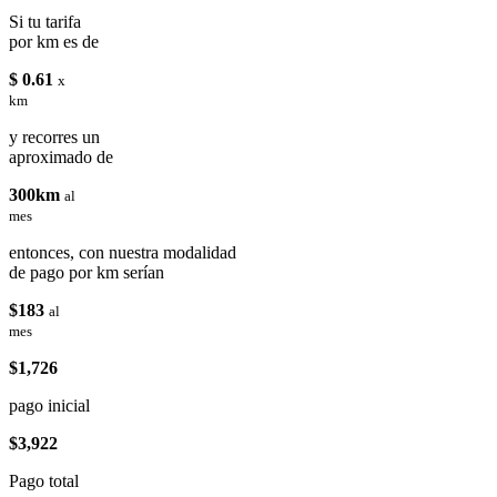
Si tu tarifa
por km es de
$ 0.61
x
km
y recorres un
aproximado de
300km
al
mes
entonces, con nuestra modalidad
de pago por km serían
$183
al
mes
$1,726
pago inicial
$3,922
Pago total