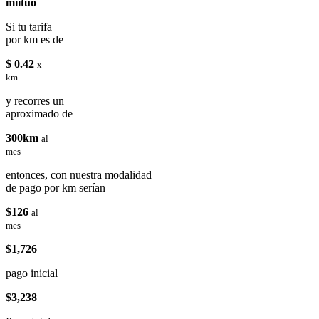
miituo
Si tu tarifa
por km es de
$ 0.42
x
km
y recorres un
aproximado de
300km
al
mes
entonces, con nuestra modalidad
de pago por km serían
$126
al
mes
$1,726
pago inicial
$3,238