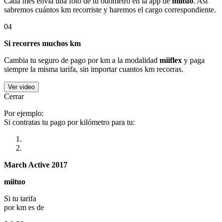
Cada mes envía una foto de tu odómetro en la app de
miituo
. Así
sabremos cuántos km recorriste y haremos el cargo correspondiente.
04
Si recorres muchos km
Cambia tu seguro de pago por km a la modalidad
miiflex
y paga
siempre la misma tarifa, sin importar cuantos km recorras.
Ver video
Cerrar
Por ejemplo:
Si contratas tu pago por kilómetro para tu:
March Active 2017
miituo
Si tu tarifa
por km es de