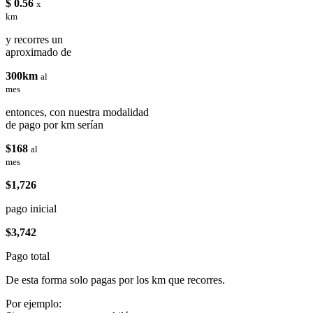
$ 0.56
x
km
y recorres un
aproximado de
300km
al
mes
entonces, con nuestra modalidad
de pago por km serían
$168
al
mes
$1,726
pago inicial
$3,742
Pago total
De esta forma solo pagas por los km que recorres.
Por ejemplo: