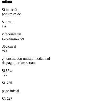
miituo
Si tu tarifa
por km es de
$ 0.56
x
km
y recorres un
aproximado de
300km
al
mes
entonces, con nuestra modalidad
de pago por km serían
$168
al
mes
$1,726
pago inicial
$3,742