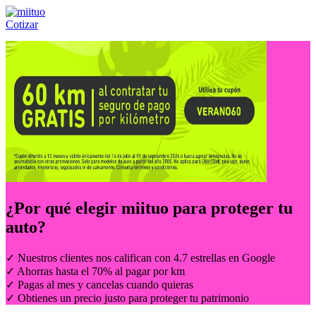
Cotizar
Llámanos al:
(55) 84-21-05-00
ó
800-953-00-59
¿Por qué elegir
miituo
para proteger tu
auto?
✓ Nuestros clientes nos califican con 4.7 estrellas en Google
✓ Ahorras hasta el 70% al pagar por km
✓ Pagas al mes y cancelas cuando quieras
✓ Obtienes un precio justo para proteger tu patrimonio