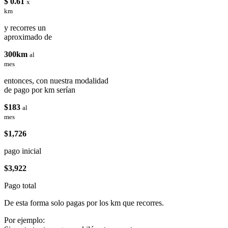
$ 0.61
x
km
y recorres un
aproximado de
300km
al
mes
entonces, con nuestra modalidad
de pago por km serían
$183
al
mes
$1,726
pago inicial
$3,922
Pago total
De esta forma solo pagas por los km que recorres.
Por ejemplo: