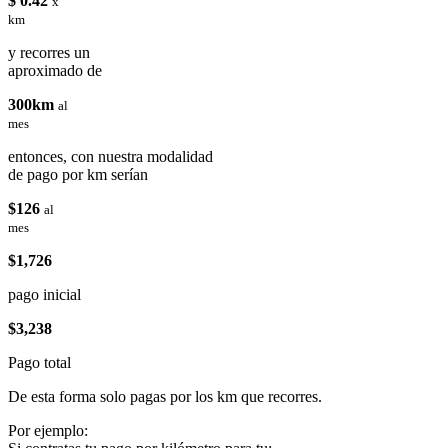
$ 0.42
x
km
y recorres un
aproximado de
300km
al
mes
entonces, con nuestra modalidad
de pago por km serían
$126
al
mes
$1,726
pago inicial
$3,238
Pago total
De esta forma solo pagas por los km que recorres.
Por ejemplo: