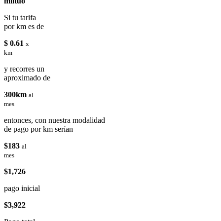
miituo
Si tu tarifa
por km es de
$ 0.61
x
km
y recorres un
aproximado de
300km
al
mes
entonces, con nuestra modalidad
de pago por km serían
$183
al
mes
$1,726
pago inicial
$3,922