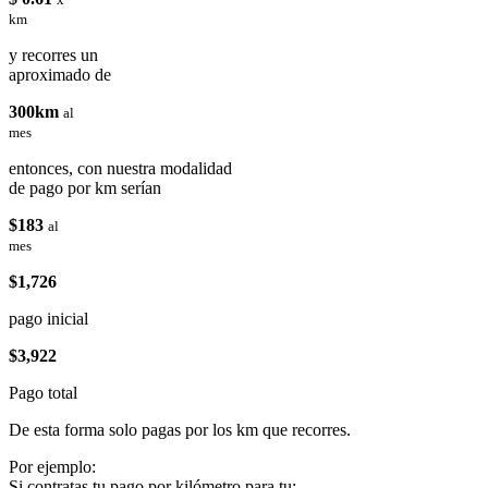
km
y recorres un
aproximado de
300km
al
mes
entonces, con nuestra modalidad
de pago por km serían
$183
al
mes
$1,726
pago inicial
$3,922
Pago total
De esta forma solo pagas por los km que recorres.
Por ejemplo:
Si contratas tu pago por kilómetro para tu: