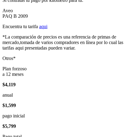
Si contratas tu pago por kilómetro para tu:
Aveo
PAQ B 2009
Encuentra tu tarifa
aqui
*La comparación de precios es una referencia de primas de
mercado,tomada de varios compradores en línea por lo cual las
tarifas aqui presentadas pueden variar.
Otros*
Plan forzoso
a 12 meses
$4,119
anual
$1,599
pago inicial
$5,799
Pago total