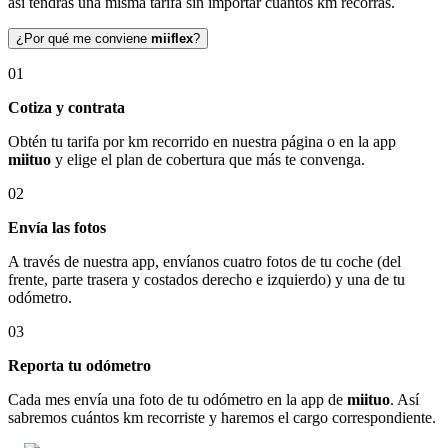
así tendrás una misma tarifa sin importar cuántos km recorras.
¿Por qué me conviene
miiflex
?
01
Cotiza y contrata
Obtén tu tarifa por km recorrido en nuestra página o en la app
miituo
y elige el plan de cobertura que más te convenga.
02
Envía las fotos
A través de nuestra app, envíanos cuatro fotos de tu coche (del
frente, parte trasera y costados derecho e izquierdo) y una de tu
odómetro.
03
Reporta tu odómetro
Cada mes envía una foto de tu odómetro en la app de
miituo
. Así
sabremos cuántos km recorriste y haremos el cargo correspondiente.