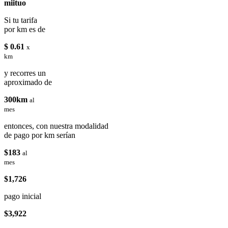
miituo
Si tu tarifa
por km es de
$ 0.61
x
km
y recorres un
aproximado de
300km
al
mes
entonces, con nuestra modalidad
de pago por km serían
$183
al
mes
$1,726
pago inicial
$3,922