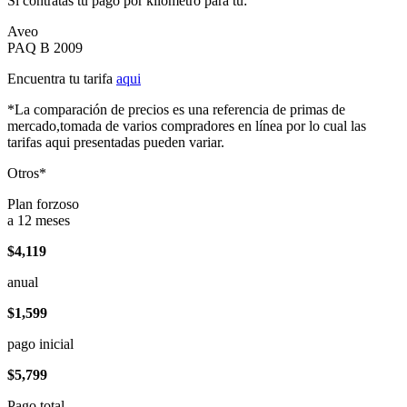
Si contratas tu pago por kilómetro para tu:
Aveo
PAQ B 2009
Encuentra tu tarifa
aqui
*La comparación de precios es una referencia de primas de
mercado,tomada de varios compradores en línea por lo cual las
tarifas aqui presentadas pueden variar.
Otros*
Plan forzoso
a 12 meses
$4,119
anual
$1,599
pago inicial
$5,799
Pago total