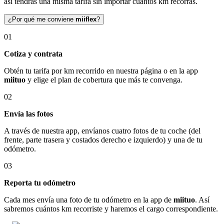
así tendrás una misma tarifa sin importar cuántos km recorras.
¿Por qué me conviene
miiflex
?
01
Cotiza y contrata
Obtén tu tarifa por km recorrido en nuestra página o en la app
miituo
y elige el plan de cobertura que más te convenga.
02
Envía las fotos
A través de nuestra app, envíanos cuatro fotos de tu coche (del
frente, parte trasera y costados derecho e izquierdo) y una de tu
odómetro.
03
Reporta tu odómetro
Cada mes envía una foto de tu odómetro en la app de
miituo
. Así
sabremos cuántos km recorriste y haremos el cargo correspondiente.