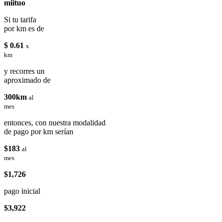
miituo
Si tu tarifa
por km es de
$ 0.61
x
km
y recorres un
aproximado de
300km
al
mes
entonces, con nuestra modalidad
de pago por km serían
$183
al
mes
$1,726
pago inicial
$3,922