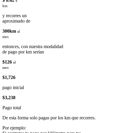
$ 0.42
x
km
y recorres un
aproximado de
300km
al
mes
entonces, con nuestra modalidad
de pago por km serían
$126
al
mes
$1,726
pago inicial
$3,238
Pago total
De esta forma solo pagas por los km que recorres.
Por ejemplo: