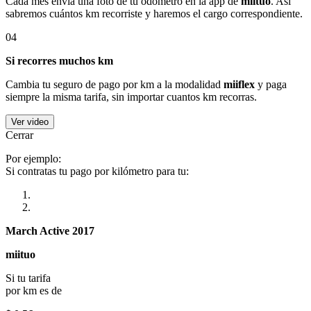
Cada mes envía una foto de tu odómetro en la app de
miituo
. Así
sabremos cuántos km recorriste y haremos el cargo correspondiente.
04
Si recorres muchos km
Cambia tu seguro de pago por km a la modalidad
miiflex
y paga
siempre la misma tarifa, sin importar cuantos km recorras.
Ver video
Cerrar
Por ejemplo:
Si contratas tu pago por kilómetro para tu:
March Active 2017
miituo
Si tu tarifa
por km es de