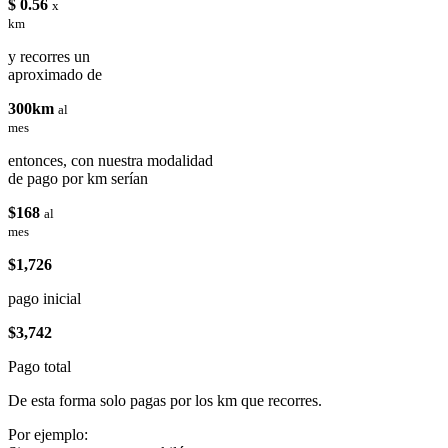
$ 0.56
x
km
y recorres un
aproximado de
300km
al
mes
entonces, con nuestra modalidad
de pago por km serían
$168
al
mes
$1,726
pago inicial
$3,742
Pago total
De esta forma solo pagas por los km que recorres.
Por ejemplo: