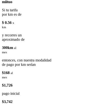
miituo
Si tu tarifa
por km es de
$ 0.56
x
km
y recorres un
aproximado de
300km
al
mes
entonces, con nuestra modalidad
de pago por km serían
$168
al
mes
$1,726
pago inicial
$3,742