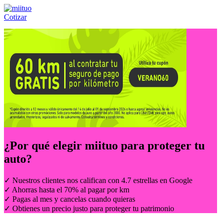
Cotizar
Llámanos al:
(55) 84-21-05-00
ó
800-953-00-59
¿Por qué elegir
miituo
para proteger tu
auto?
✓ Nuestros clientes nos califican con 4.7 estrellas en Google
✓ Ahorras hasta el 70% al pagar por km
✓ Pagas al mes y cancelas cuando quieras
✓ Obtienes un precio justo para proteger tu patrimonio