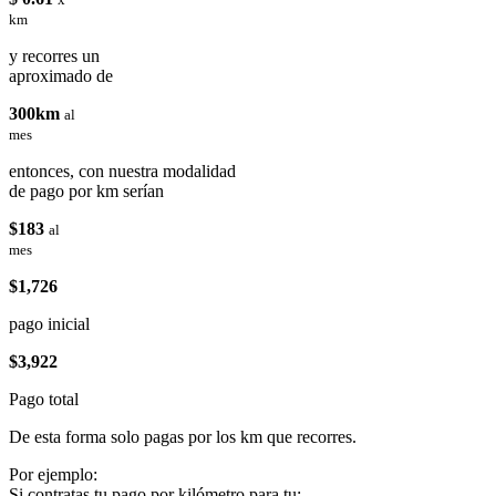
km
y recorres un
aproximado de
300km
al
mes
entonces, con nuestra modalidad
de pago por km serían
$183
al
mes
$1,726
pago inicial
$3,922
Pago total
De esta forma solo pagas por los km que recorres.
Por ejemplo:
Si contratas tu pago por kilómetro para tu: