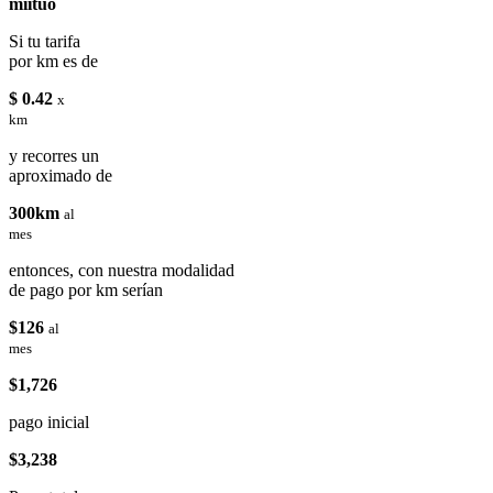
miituo
Si tu tarifa
por km es de
$ 0.42
x
km
y recorres un
aproximado de
300km
al
mes
entonces, con nuestra modalidad
de pago por km serían
$126
al
mes
$1,726
pago inicial
$3,238