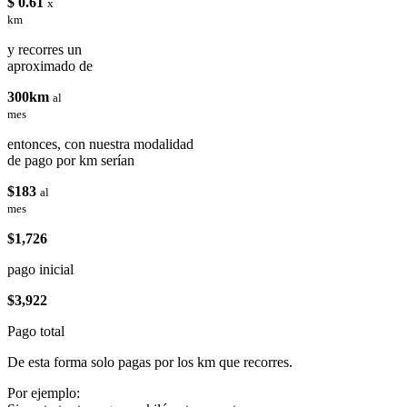
$ 0.61
x
km
y recorres un
aproximado de
300km
al
mes
entonces, con nuestra modalidad
de pago por km serían
$183
al
mes
$1,726
pago inicial
$3,922
Pago total
De esta forma solo pagas por los km que recorres.
Por ejemplo: