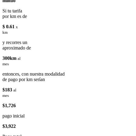
miituo
Si tu tarifa
por km es de
$ 0.61
x
km
y recorres un
aproximado de
300km
al
mes
entonces, con nuestra modalidad
de pago por km serían
$183
al
mes
$1,726
pago inicial
$3,922