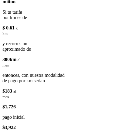
miituo
Si tu tarifa
por km es de
$ 0.61
x
km
y recorres un
aproximado de
300km
al
mes
entonces, con nuestra modalidad
de pago por km serían
$183
al
mes
$1,726
pago inicial
$3,922