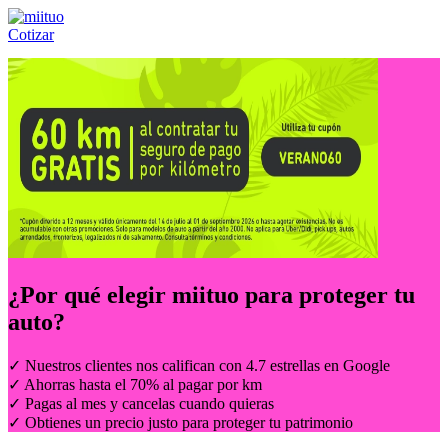
Cotizar
Llámanos al:
(55) 84-21-05-00
ó
800-953-00-59
¿Por qué elegir
miituo
para proteger tu
auto?
✓ Nuestros clientes nos califican con 4.7 estrellas en Google
✓ Ahorras hasta el 70% al pagar por km
✓ Pagas al mes y cancelas cuando quieras
✓ Obtienes un precio justo para proteger tu patrimonio