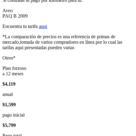
Si contratas tu pago por kilómetro para tu:
Aveo
PAQ B 2009
Encuentra tu tarifa
aqui
*La comparación de precios es una referencia de primas de
mercado,tomada de varios compradores en línea por lo cual las
tarifas aqui presentadas pueden variar.
Otros*
Plan forzoso
a 12 meses
$4,119
anual
$1,599
pago inicial
$5,799
Pago total