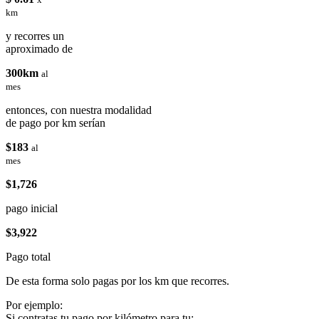
km
y recorres un
aproximado de
300km
al
mes
entonces, con nuestra modalidad
de pago por km serían
$183
al
mes
$1,726
pago inicial
$3,922
Pago total
De esta forma solo pagas por los km que recorres.
Por ejemplo:
Si contratas tu pago por kilómetro para tu: