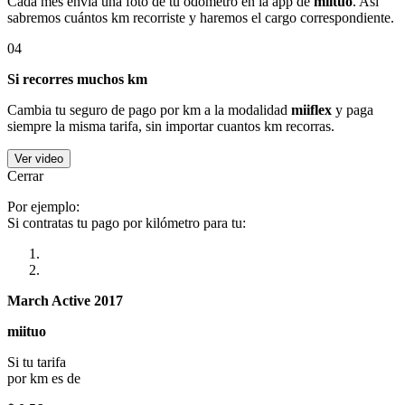
Cada mes envía una foto de tu odómetro en la app de
miituo
. Así
sabremos cuántos km recorriste y haremos el cargo correspondiente.
04
Si recorres muchos km
Cambia tu seguro de pago por km a la modalidad
miiflex
y paga
siempre la misma tarifa, sin importar cuantos km recorras.
Ver video
Cerrar
Por ejemplo:
Si contratas tu pago por kilómetro para tu:
March Active 2017
miituo
Si tu tarifa
por km es de