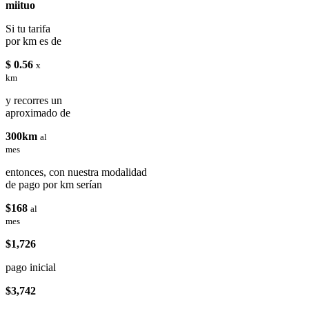
miituo
Si tu tarifa
por km es de
$ 0.56
x
km
y recorres un
aproximado de
300km
al
mes
entonces, con nuestra modalidad
de pago por km serían
$168
al
mes
$1,726
pago inicial
$3,742