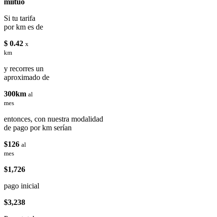
miituo
Si tu tarifa
por km es de
$ 0.42
x
km
y recorres un
aproximado de
300km
al
mes
entonces, con nuestra modalidad
de pago por km serían
$126
al
mes
$1,726
pago inicial
$3,238