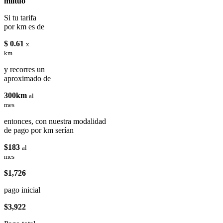
miituo
Si tu tarifa
por km es de
$ 0.61
x
km
y recorres un
aproximado de
300km
al
mes
entonces, con nuestra modalidad
de pago por km serían
$183
al
mes
$1,726
pago inicial
$3,922