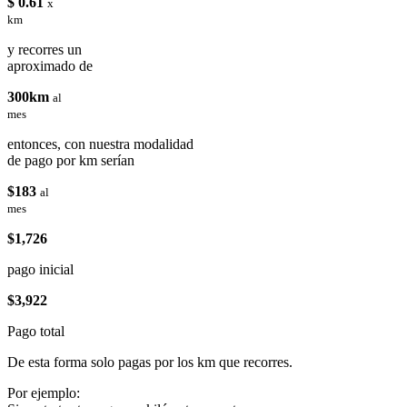
$ 0.61
x
km
y recorres un
aproximado de
300km
al
mes
entonces, con nuestra modalidad
de pago por km serían
$183
al
mes
$1,726
pago inicial
$3,922
Pago total
De esta forma solo pagas por los km que recorres.
Por ejemplo: