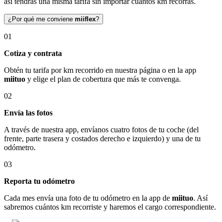
así tendrás una misma tarifa sin importar cuántos km recorras.
¿Por qué me conviene
miiflex
?
01
Cotiza y contrata
Obtén tu tarifa por km recorrido en nuestra página o en la app
miituo
y elige el plan de cobertura que más te convenga.
02
Envía las fotos
A través de nuestra app, envíanos cuatro fotos de tu coche (del
frente, parte trasera y costados derecho e izquierdo) y una de tu
odómetro.
03
Reporta tu odómetro
Cada mes envía una foto de tu odómetro en la app de
miituo
. Así
sabremos cuántos km recorriste y haremos el cargo correspondiente.