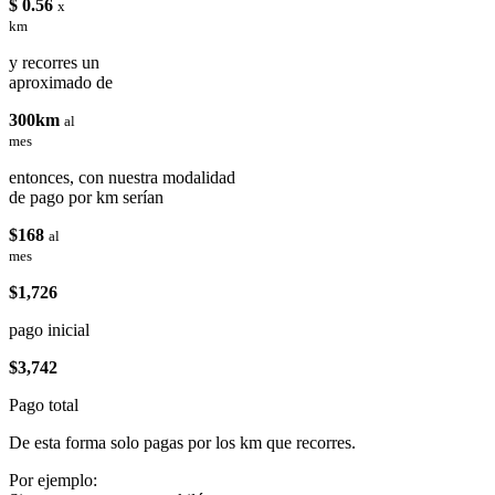
$ 0.56
x
km
y recorres un
aproximado de
300km
al
mes
entonces, con nuestra modalidad
de pago por km serían
$168
al
mes
$1,726
pago inicial
$3,742
Pago total
De esta forma solo pagas por los km que recorres.
Por ejemplo: