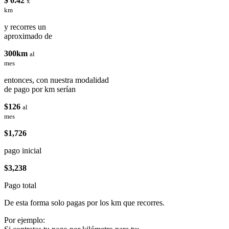
$ 0.42
x
km
y recorres un
aproximado de
300km
al
mes
entonces, con nuestra modalidad
de pago por km serían
$126
al
mes
$1,726
pago inicial
$3,238
Pago total
De esta forma solo pagas por los km que recorres.
Por ejemplo: