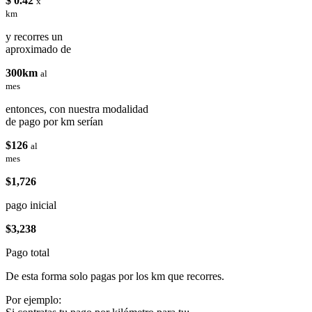
$ 0.42
x
km
y recorres un
aproximado de
300km
al
mes
entonces, con nuestra modalidad
de pago por km serían
$126
al
mes
$1,726
pago inicial
$3,238
Pago total
De esta forma solo pagas por los km que recorres.
Por ejemplo: