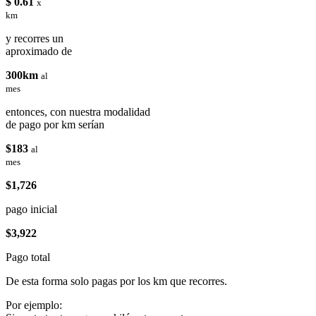
$ 0.61
x
km
y recorres un
aproximado de
300km
al
mes
entonces, con nuestra modalidad
de pago por km serían
$183
al
mes
$1,726
pago inicial
$3,922
Pago total
De esta forma solo pagas por los km que recorres.
Por ejemplo: