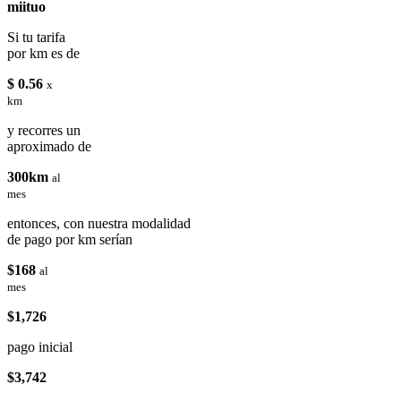
miituo
Si tu tarifa
por km es de
$ 0.56
x
km
y recorres un
aproximado de
300km
al
mes
entonces, con nuestra modalidad
de pago por km serían
$168
al
mes
$1,726
pago inicial
$3,742