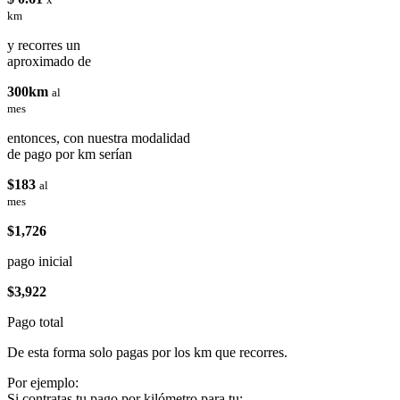
km
y recorres un
aproximado de
300km
al
mes
entonces, con nuestra modalidad
de pago por km serían
$183
al
mes
$1,726
pago inicial
$3,922
Pago total
De esta forma solo pagas por los km que recorres.
Por ejemplo:
Si contratas tu pago por kilómetro para tu: