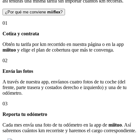
así tendrás una misma tarifa sin importar cuántos km recorras.
¿Por qué me conviene
miiflex
?
01
Cotiza y contrata
Obtén tu tarifa por km recorrido en nuestra página o en la app
miituo
y elige el plan de cobertura que más te convenga.
02
Envía las fotos
A través de nuestra app, envíanos cuatro fotos de tu coche (del
frente, parte trasera y costados derecho e izquierdo) y una de tu
odómetro.
03
Reporta tu odómetro
Cada mes envía una foto de tu odómetro en la app de
miituo
. Así
sabremos cuántos km recorriste y haremos el cargo correspondiente.