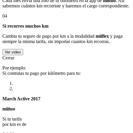
Cada mes envía una foto de tu odómetro en la app de
miituo
. Así
sabremos cuántos km recorriste y haremos el cargo correspondiente.
04
Si recorres muchos km
Cambia tu seguro de pago por km a la modalidad
miiflex
y paga
siempre la misma tarifa, sin importar cuantos km recorras.
Ver video
Cerrar
Por ejemplo:
Si contratas tu pago por kilómetro para tu:
March Active 2017
miituo
Si tu tarifa
por km es de