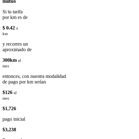
miituo
Si tu tarifa
por km es de
$ 0.42
x
km
y recorres un
aproximado de
300km
al
mes
entonces, con nuestra modalidad
de pago por km serían
$126
al
mes
$1,726
pago inicial
$3,238