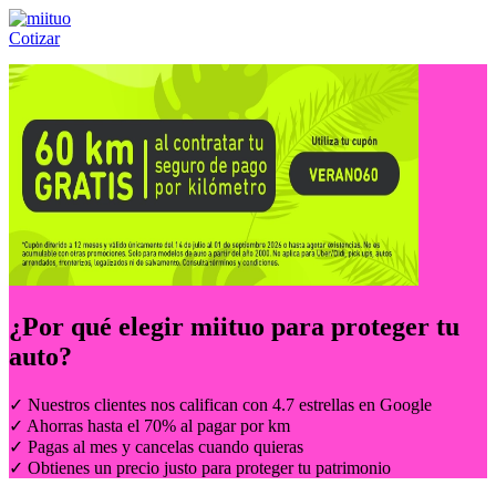
Cotizar
Llámanos al:
(55) 84-21-05-00
ó
800-953-00-59
¿Por qué elegir
miituo
para proteger tu
auto?
✓ Nuestros clientes nos califican con 4.7 estrellas en Google
✓ Ahorras hasta el 70% al pagar por km
✓ Pagas al mes y cancelas cuando quieras
✓ Obtienes un precio justo para proteger tu patrimonio