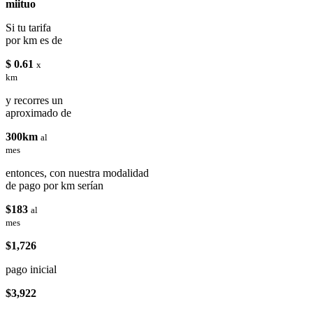
miituo
Si tu tarifa
por km es de
$ 0.61
x
km
y recorres un
aproximado de
300km
al
mes
entonces, con nuestra modalidad
de pago por km serían
$183
al
mes
$1,726
pago inicial
$3,922