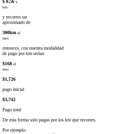
$ 0.56
x
km
y recorres un
aproximado de
300km
al
mes
entonces, con nuestra modalidad
de pago por km serían
$168
al
mes
$1,726
pago inicial
$3,742
Pago total
De esta forma solo pagas por los km que recorres.
Por ejemplo: