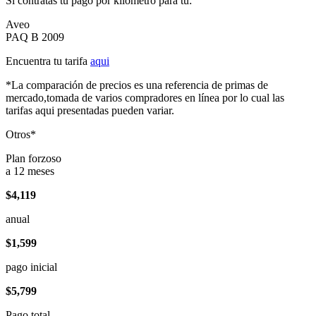
Si contratas tu pago por kilómetro para tu:
Aveo
PAQ B 2009
Encuentra tu tarifa
aqui
*La comparación de precios es una referencia de primas de
mercado,tomada de varios compradores en línea por lo cual las
tarifas aqui presentadas pueden variar.
Otros*
Plan forzoso
a 12 meses
$4,119
anual
$1,599
pago inicial
$5,799
Pago total