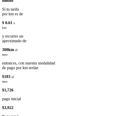
miituo
Si tu tarifa
por km es de
$ 0.61
x
km
y recorres un
aproximado de
300km
al
mes
entonces, con nuestra modalidad
de pago por km serían
$183
al
mes
$1,726
pago inicial
$3,922