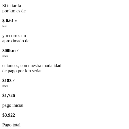
Si tu tarifa
por km es de
$ 0.61
x
km
y recorres un
aproximado de
300km
al
mes
entonces, con nuestra modalidad
de pago por km serían
$183
al
mes
$1,726
pago inicial
$3,922
Pago total