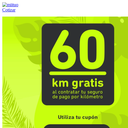
Cotizar
Llámanos al:
(55) 84-21-05-00
ó
800-953-00-59