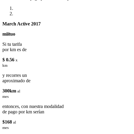
March Active 2017
miituo
Si tu tarifa
por km es de
$ 0.56
x
km
y recorres un
aproximado de
300km
al
mes
entonces, con nuestra modalidad
de pago por km serían
$168
al
mes