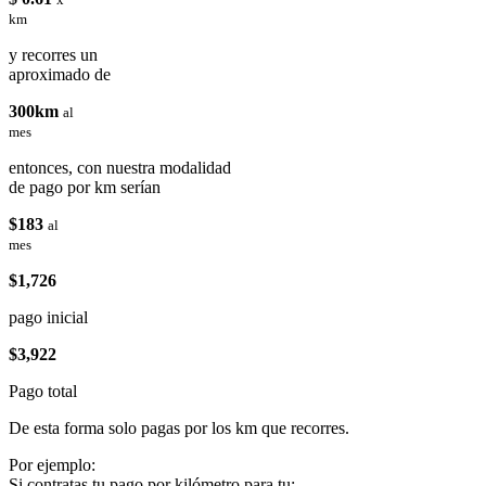
km
y recorres un
aproximado de
300km
al
mes
entonces, con nuestra modalidad
de pago por km serían
$183
al
mes
$1,726
pago inicial
$3,922
Pago total
De esta forma solo pagas por los km que recorres.
Por ejemplo:
Si contratas tu pago por kilómetro para tu: