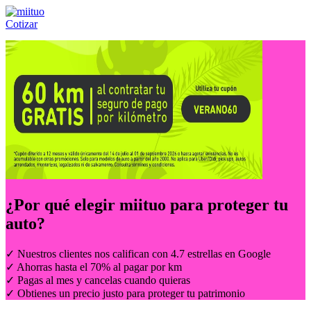
Cotizar
Llámanos al:
(55) 84-21-05-00
ó
800-953-00-59
¿Por qué elegir
miituo
para proteger tu
auto?
✓ Nuestros clientes nos califican con 4.7 estrellas en Google
✓ Ahorras hasta el 70% al pagar por km
✓ Pagas al mes y cancelas cuando quieras
✓ Obtienes un precio justo para proteger tu patrimonio