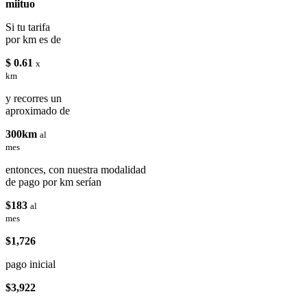
miituo
Si tu tarifa
por km es de
$ 0.61
x
km
y recorres un
aproximado de
300km
al
mes
entonces, con nuestra modalidad
de pago por km serían
$183
al
mes
$1,726
pago inicial
$3,922