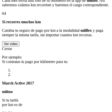
Cada mes envía una foto de tu odómetro en la app de
miituo
. Así
sabremos cuántos km recorriste y haremos el cargo correspondiente.
04
Si recorres muchos km
Cambia tu seguro de pago por km a la modalidad
miiflex
y paga
siempre la misma tarifa, sin importar cuantos km recorras.
Ver video
Cerrar
Por ejemplo:
Si contratas tu pago por kilómetro para tu:
March Active 2017
miituo
Si tu tarifa
por km es de