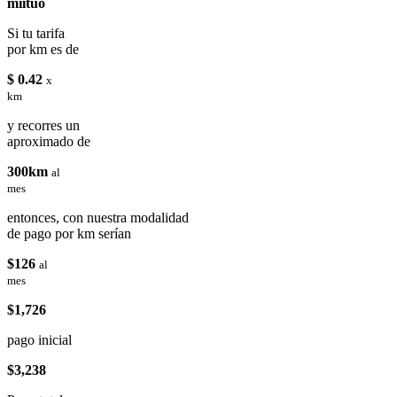
miituo
Si tu tarifa
por km es de
$ 0.42
x
km
y recorres un
aproximado de
300km
al
mes
entonces, con nuestra modalidad
de pago por km serían
$126
al
mes
$1,726
pago inicial
$3,238