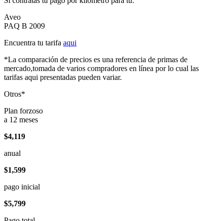
Si contratas tu pago por kilómetro para tu:
Aveo
PAQ B 2009
Encuentra tu tarifa
aqui
*La comparación de precios es una referencia de primas de
mercado,tomada de varios compradores en línea por lo cual las
tarifas aqui presentadas pueden variar.
Otros*
Plan forzoso
a 12 meses
$4,119
anual
$1,599
pago inicial
$5,799
Pago total