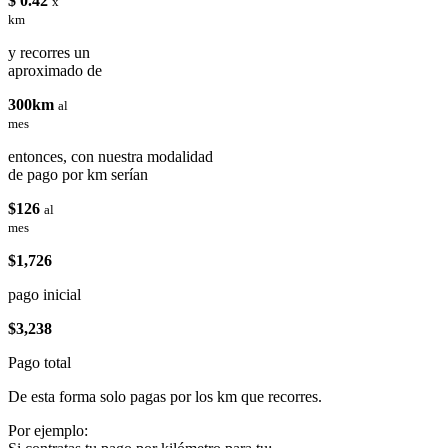
$ 0.42
x
km
y recorres un
aproximado de
300km
al
mes
entonces, con nuestra modalidad
de pago por km serían
$126
al
mes
$1,726
pago inicial
$3,238
Pago total
De esta forma solo pagas por los km que recorres.
Por ejemplo: