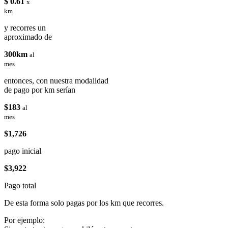
$ 0.61
x
km
y recorres un
aproximado de
300km
al
mes
entonces, con nuestra modalidad
de pago por km serían
$183
al
mes
$1,726
pago inicial
$3,922
Pago total
De esta forma solo pagas por los km que recorres.
Por ejemplo: