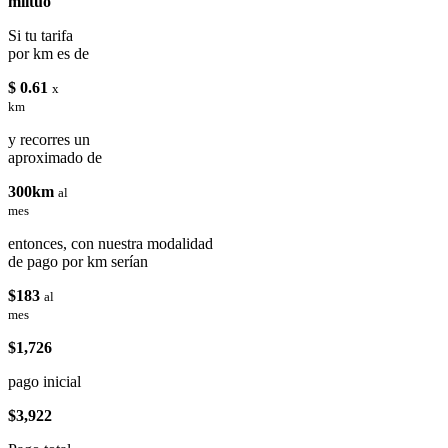
miituo
Si tu tarifa
por km es de
$ 0.61
x
km
y recorres un
aproximado de
300km
al
mes
entonces, con nuestra modalidad
de pago por km serían
$183
al
mes
$1,726
pago inicial
$3,922