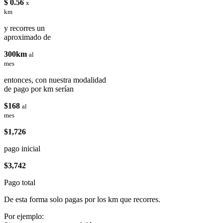
$ 0.56
x
km
y recorres un
aproximado de
300km
al
mes
entonces, con nuestra modalidad
de pago por km serían
$168
al
mes
$1,726
pago inicial
$3,742
Pago total
De esta forma solo pagas por los km que recorres.
Por ejemplo: