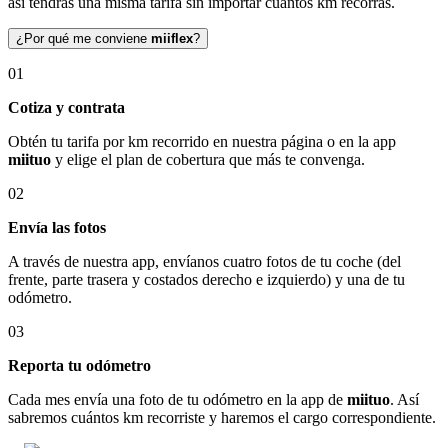
así tendrás una misma tarifa sin importar cuántos km recorras.
¿Por qué me conviene
miiflex
?
01
Cotiza y contrata
Obtén tu tarifa por km recorrido en nuestra página o en la app
miituo
y elige el plan de cobertura que más te convenga.
02
Envía las fotos
A través de nuestra app, envíanos cuatro fotos de tu coche (del
frente, parte trasera y costados derecho e izquierdo) y una de tu
odómetro.
03
Reporta tu odómetro
Cada mes envía una foto de tu odómetro en la app de
miituo
. Así
sabremos cuántos km recorriste y haremos el cargo correspondiente.