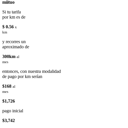
miituo
Si tu tarifa
por km es de
$ 0.56
x
km
y recorres un
aproximado de
300km
al
mes
entonces, con nuestra modalidad
de pago por km serían
$168
al
mes
$1,726
pago inicial
$3,742