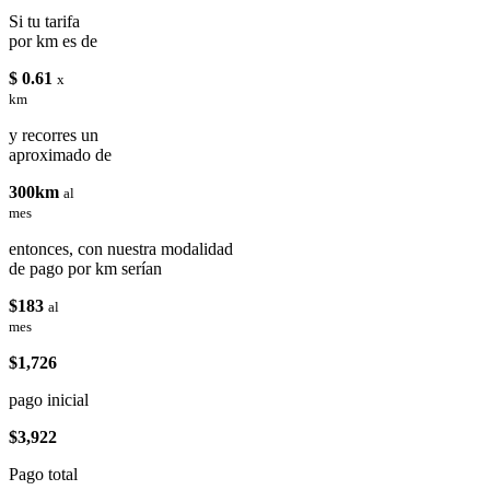
Si tu tarifa
por km es de
$ 0.61
x
km
y recorres un
aproximado de
300km
al
mes
entonces, con nuestra modalidad
de pago por km serían
$183
al
mes
$1,726
pago inicial
$3,922
Pago total