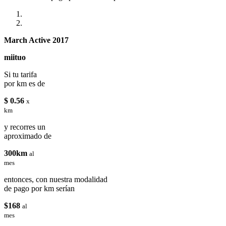
March Active 2017
miituo
Si tu tarifa
por km es de
$ 0.56
x
km
y recorres un
aproximado de
300km
al
mes
entonces, con nuestra modalidad
de pago por km serían
$168
al
mes