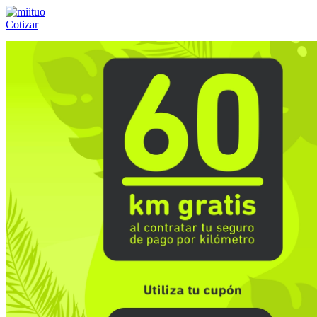
Cotizar
Llámanos al:
(55) 84-21-05-00
ó
800-953-00-59