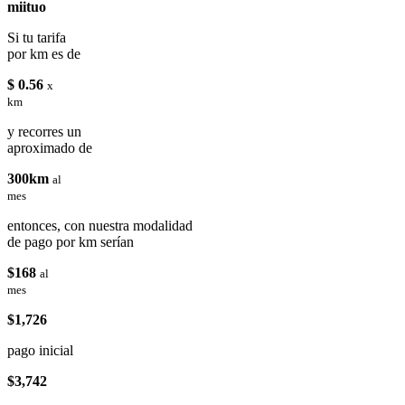
miituo
Si tu tarifa
por km es de
$ 0.56
x
km
y recorres un
aproximado de
300km
al
mes
entonces, con nuestra modalidad
de pago por km serían
$168
al
mes
$1,726
pago inicial
$3,742