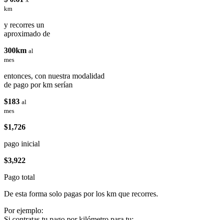
km
y recorres un
aproximado de
300km
al
mes
entonces, con nuestra modalidad
de pago por km serían
$183
al
mes
$1,726
pago inicial
$3,922
Pago total
De esta forma solo pagas por los km que recorres.
Por ejemplo:
Si contratas tu pago por kilómetro para tu: