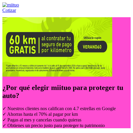
Cotizar
Llámanos al:
(55) 84-21-05-00
ó
800-953-00-59
¿Por qué elegir
miituo
para proteger tu
auto?
✓ Nuestros clientes nos califican con 4.7 estrellas en Google
✓ Ahorras hasta el 70% al pagar por km
✓ Pagas al mes y cancelas cuando quieras
✓ Obtienes un precio justo para proteger tu patrimonio