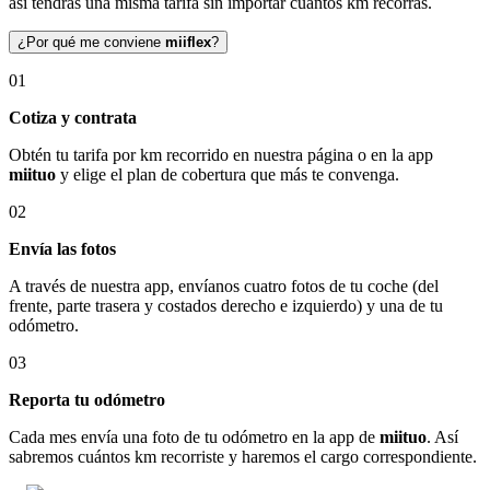
así tendrás una misma tarifa sin importar cuántos km recorras.
¿Por qué me conviene
miiflex
?
01
Cotiza y contrata
Obtén tu tarifa por km recorrido en nuestra página o en la app
miituo
y elige el plan de cobertura que más te convenga.
02
Envía las fotos
A través de nuestra app, envíanos cuatro fotos de tu coche (del
frente, parte trasera y costados derecho e izquierdo) y una de tu
odómetro.
03
Reporta tu odómetro
Cada mes envía una foto de tu odómetro en la app de
miituo
. Así
sabremos cuántos km recorriste y haremos el cargo correspondiente.