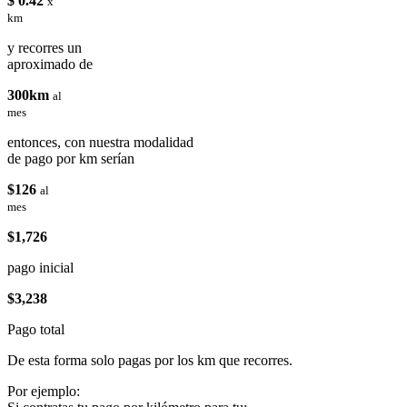
$ 0.42
x
km
y recorres un
aproximado de
300km
al
mes
entonces, con nuestra modalidad
de pago por km serían
$126
al
mes
$1,726
pago inicial
$3,238
Pago total
De esta forma solo pagas por los km que recorres.
Por ejemplo: