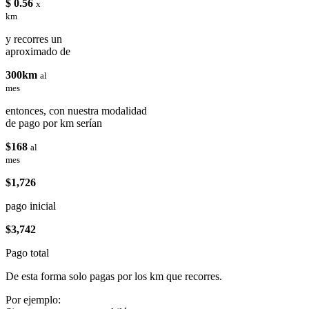
$ 0.56
x
km
y recorres un
aproximado de
300km
al
mes
entonces, con nuestra modalidad
de pago por km serían
$168
al
mes
$1,726
pago inicial
$3,742
Pago total
De esta forma solo pagas por los km que recorres.
Por ejemplo: