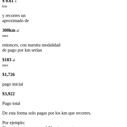
$ 0.61
x
km
y recorres un
aproximado de
300km
al
mes
entonces, con nuestra modalidad
de pago por km serían
$183
al
mes
$1,726
pago inicial
$3,922
Pago total
De esta forma solo pagas por los km que recorres.
Por ejemplo: