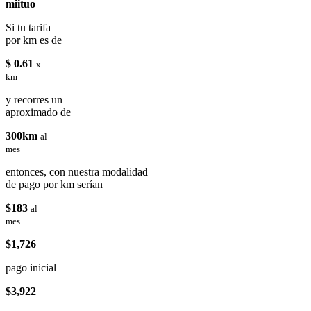
miituo
Si tu tarifa
por km es de
$ 0.61
x
km
y recorres un
aproximado de
300km
al
mes
entonces, con nuestra modalidad
de pago por km serían
$183
al
mes
$1,726
pago inicial
$3,922