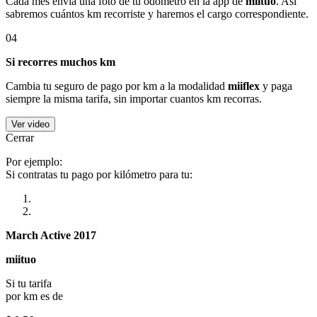
Cada mes envía una foto de tu odómetro en la app de
miituo
. Así
sabremos cuántos km recorriste y haremos el cargo correspondiente.
04
Si recorres muchos km
Cambia tu seguro de pago por km a la modalidad
miiflex
y paga
siempre la misma tarifa, sin importar cuantos km recorras.
Ver video
Cerrar
Por ejemplo:
Si contratas tu pago por kilómetro para tu:
March Active 2017
miituo
Si tu tarifa
por km es de