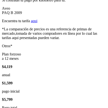
Si contratas tu pago por kilómetro para tu:
Aveo
PAQ B 2009
Encuentra tu tarifa
aqui
*La comparación de precios es una referencia de primas de
mercado,tomada de varios compradores en línea por lo cual las
tarifas aqui presentadas pueden variar.
Otros*
Plan forzoso
a 12 meses
$4,119
anual
$1,599
pago inicial
$5,799
Pago total