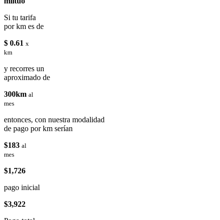
miituo
Si tu tarifa
por km es de
$ 0.61
x
km
y recorres un
aproximado de
300km
al
mes
entonces, con nuestra modalidad
de pago por km serían
$183
al
mes
$1,726
pago inicial
$3,922