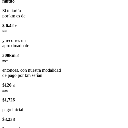
miituo
Si tu tarifa
por km es de
$ 0.42
x
km
y recorres un
aproximado de
300km
al
mes
entonces, con nuestra modalidad
de pago por km serían
$126
al
mes
$1,726
pago inicial
$3,238