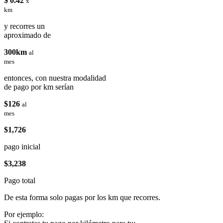
$ 0.42
x
km
y recorres un
aproximado de
300km
al
mes
entonces, con nuestra modalidad
de pago por km serían
$126
al
mes
$1,726
pago inicial
$3,238
Pago total
De esta forma solo pagas por los km que recorres.
Por ejemplo: