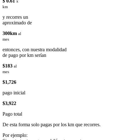
$ 0.61
x
km
y recorres un
aproximado de
300km
al
mes
entonces, con nuestra modalidad
de pago por km serían
$183
al
mes
$1,726
pago inicial
$3,922
Pago total
De esta forma solo pagas por los km que recorres.
Por ejemplo: