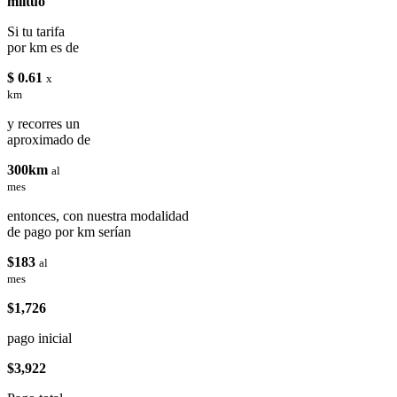
miituo
Si tu tarifa
por km es de
$ 0.61
x
km
y recorres un
aproximado de
300km
al
mes
entonces, con nuestra modalidad
de pago por km serían
$183
al
mes
$1,726
pago inicial
$3,922