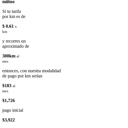
miituo
Si tu tarifa
por km es de
$ 0.61
x
km
y recorres un
aproximado de
300km
al
mes
entonces, con nuestra modalidad
de pago por km serían
$183
al
mes
$1,726
pago inicial
$3,922