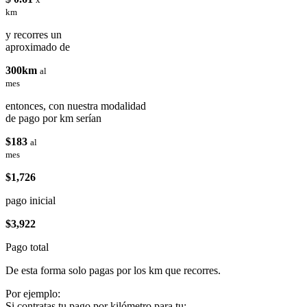
km
y recorres un
aproximado de
300km
al
mes
entonces, con nuestra modalidad
de pago por km serían
$183
al
mes
$1,726
pago inicial
$3,922
Pago total
De esta forma solo pagas por los km que recorres.
Por ejemplo:
Si contratas tu pago por kilómetro para tu: