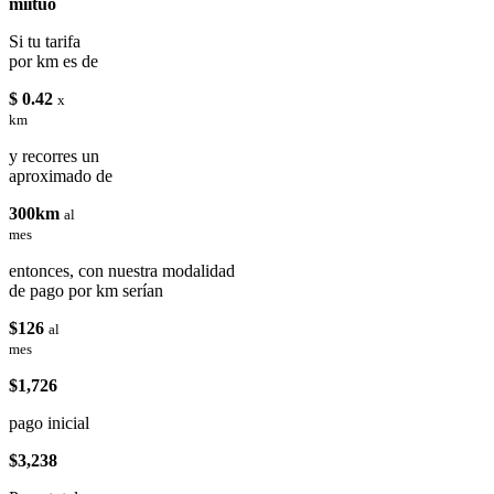
miituo
Si tu tarifa
por km es de
$ 0.42
x
km
y recorres un
aproximado de
300km
al
mes
entonces, con nuestra modalidad
de pago por km serían
$126
al
mes
$1,726
pago inicial
$3,238