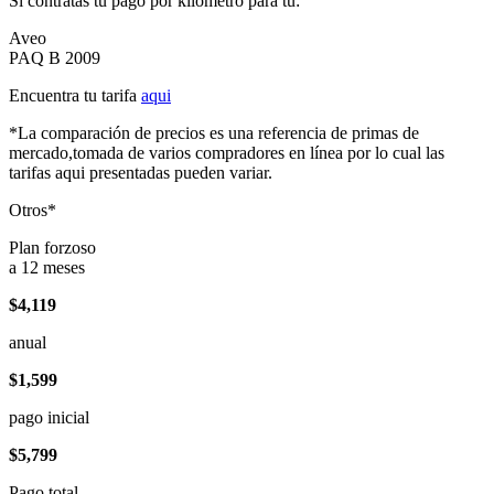
Si contratas tu pago por kilómetro para tu:
Aveo
PAQ B 2009
Encuentra tu tarifa
aqui
*La comparación de precios es una referencia de primas de
mercado,tomada de varios compradores en línea por lo cual las
tarifas aqui presentadas pueden variar.
Otros*
Plan forzoso
a 12 meses
$4,119
anual
$1,599
pago inicial
$5,799
Pago total