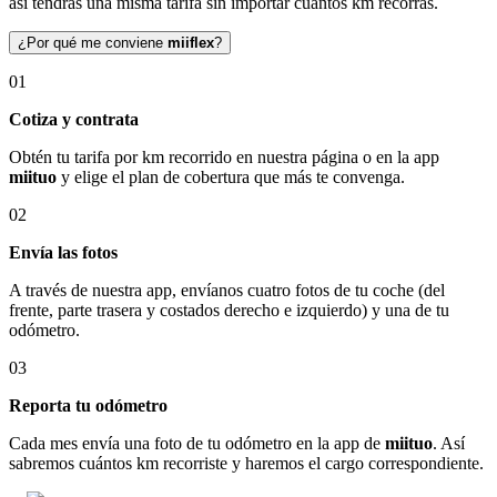
así tendrás una misma tarifa sin importar cuántos km recorras.
¿Por qué me conviene
miiflex
?
01
Cotiza y contrata
Obtén tu tarifa por km recorrido en nuestra página o en la app
miituo
y elige el plan de cobertura que más te convenga.
02
Envía las fotos
A través de nuestra app, envíanos cuatro fotos de tu coche (del
frente, parte trasera y costados derecho e izquierdo) y una de tu
odómetro.
03
Reporta tu odómetro
Cada mes envía una foto de tu odómetro en la app de
miituo
. Así
sabremos cuántos km recorriste y haremos el cargo correspondiente.