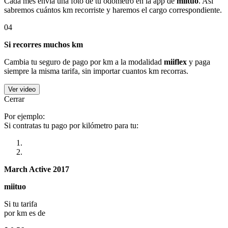
Cada mes envía una foto de tu odómetro en la app de
miituo
. Así
sabremos cuántos km recorriste y haremos el cargo correspondiente.
04
Si recorres muchos km
Cambia tu seguro de pago por km a la modalidad
miiflex
y paga
siempre la misma tarifa, sin importar cuantos km recorras.
Ver video
Cerrar
Por ejemplo:
Si contratas tu pago por kilómetro para tu:
March Active 2017
miituo
Si tu tarifa
por km es de