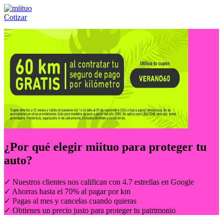
Cotizar
Llámanos al:
(55) 84-21-05-00
ó
800-953-00-59
¿Por qué elegir
miituo
para proteger tu
auto?
✓ Nuestros clientes nos califican con 4.7 estrellas en Google
✓ Ahorras hasta el 70% al pagar por km
✓ Pagas al mes y cancelas cuando quieras
✓ Obtienes un precio justo para proteger tu patrimonio