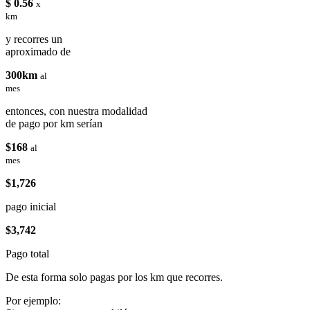
$ 0.56
x
km
y recorres un
aproximado de
300km
al
mes
entonces, con nuestra modalidad
de pago por km serían
$168
al
mes
$1,726
pago inicial
$3,742
Pago total
De esta forma solo pagas por los km que recorres.
Por ejemplo: