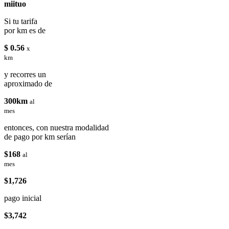
miituo
Si tu tarifa
por km es de
$ 0.56
x
km
y recorres un
aproximado de
300km
al
mes
entonces, con nuestra modalidad
de pago por km serían
$168
al
mes
$1,726
pago inicial
$3,742