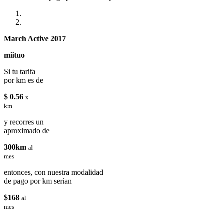
March Active 2017
miituo
Si tu tarifa
por km es de
$ 0.56
x
km
y recorres un
aproximado de
300km
al
mes
entonces, con nuestra modalidad
de pago por km serían
$168
al
mes