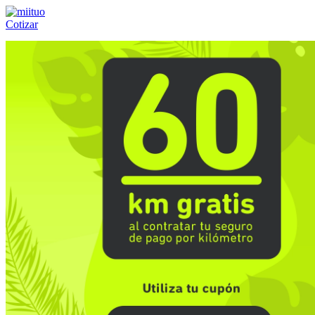
Cotizar
Llámanos al:
(55) 84-21-05-00
ó
800-953-00-59