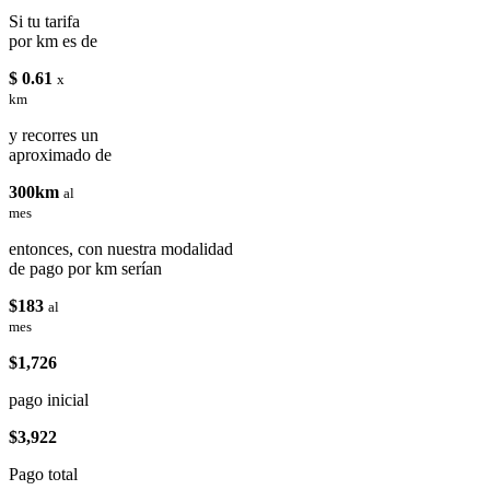
Si tu tarifa
por km es de
$ 0.61
x
km
y recorres un
aproximado de
300km
al
mes
entonces, con nuestra modalidad
de pago por km serían
$183
al
mes
$1,726
pago inicial
$3,922
Pago total