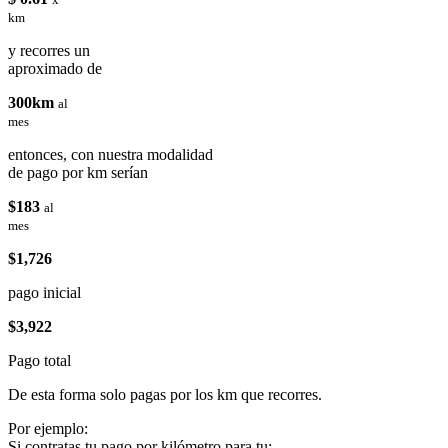
km
y recorres un
aproximado de
300km
al
mes
entonces, con nuestra modalidad
de pago por km serían
$183
al
mes
$1,726
pago inicial
$3,922
Pago total
De esta forma solo pagas por los km que recorres.
Por ejemplo:
Si contratas tu pago por kilómetro para tu: