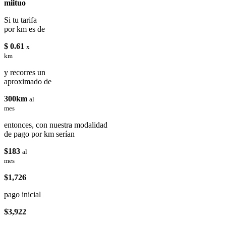
miituo
Si tu tarifa
por km es de
$ 0.61
x
km
y recorres un
aproximado de
300km
al
mes
entonces, con nuestra modalidad
de pago por km serían
$183
al
mes
$1,726
pago inicial
$3,922