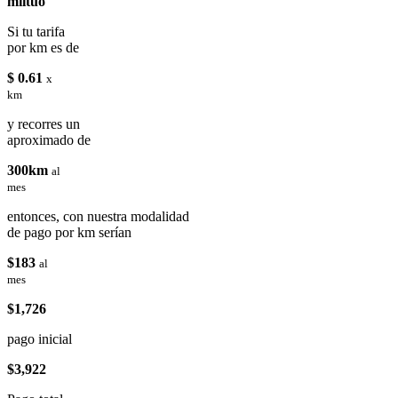
miituo
Si tu tarifa
por km es de
$ 0.61
x
km
y recorres un
aproximado de
300km
al
mes
entonces, con nuestra modalidad
de pago por km serían
$183
al
mes
$1,726
pago inicial
$3,922