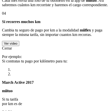
Cada mes envía una foto de tu odómetro en la app de
miituo
. Así
sabremos cuántos km recorriste y haremos el cargo correspondiente.
04
Si recorres muchos km
Cambia tu seguro de pago por km a la modalidad
miiflex
y paga
siempre la misma tarifa, sin importar cuantos km recorras.
Ver video
Cerrar
Por ejemplo:
Si contratas tu pago por kilómetro para tu:
March Active 2017
miituo
Si tu tarifa
por km es de