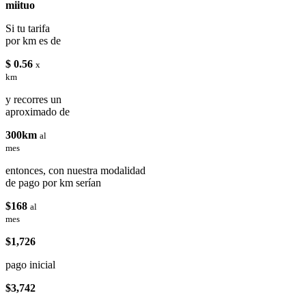
miituo
Si tu tarifa
por km es de
$ 0.56
x
km
y recorres un
aproximado de
300km
al
mes
entonces, con nuestra modalidad
de pago por km serían
$168
al
mes
$1,726
pago inicial
$3,742