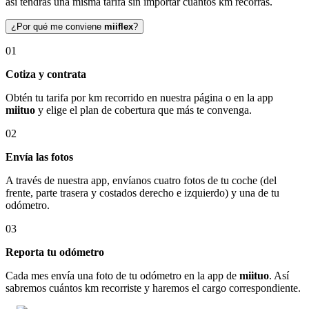
así tendrás una misma tarifa sin importar cuántos km recorras.
¿Por qué me conviene
miiflex
?
01
Cotiza y contrata
Obtén tu tarifa por km recorrido en nuestra página o en la app
miituo
y elige el plan de cobertura que más te convenga.
02
Envía las fotos
A través de nuestra app, envíanos cuatro fotos de tu coche (del
frente, parte trasera y costados derecho e izquierdo) y una de tu
odómetro.
03
Reporta tu odómetro
Cada mes envía una foto de tu odómetro en la app de
miituo
. Así
sabremos cuántos km recorriste y haremos el cargo correspondiente.