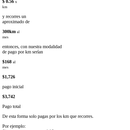
$ 0.56
x
km
y recorres un
aproximado de
300km
al
mes
entonces, con nuestra modalidad
de pago por km serían
$168
al
mes
$1,726
pago inicial
$3,742
Pago total
De esta forma solo pagas por los km que recorres.
Por ejemplo: