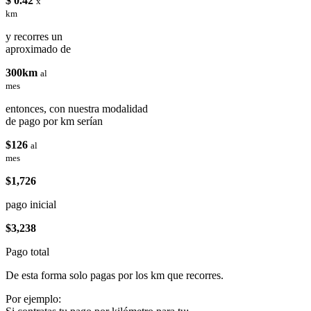
$ 0.42
x
km
y recorres un
aproximado de
300km
al
mes
entonces, con nuestra modalidad
de pago por km serían
$126
al
mes
$1,726
pago inicial
$3,238
Pago total
De esta forma solo pagas por los km que recorres.
Por ejemplo: