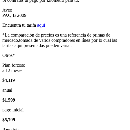
Si contratas tu pago por kilómetro para tu:
Aveo
PAQ B 2009
Encuentra tu tarifa
aqui
*La comparación de precios es una referencia de primas de
mercado,tomada de varios compradores en línea por lo cual las
tarifas aqui presentadas pueden variar.
Otros*
Plan forzoso
a 12 meses
$4,119
anual
$1,599
pago inicial
$5,799
Pago total