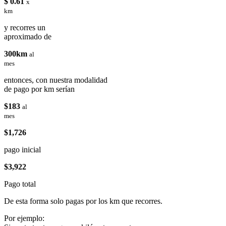
$ 0.61
x
km
y recorres un
aproximado de
300km
al
mes
entonces, con nuestra modalidad
de pago por km serían
$183
al
mes
$1,726
pago inicial
$3,922
Pago total
De esta forma solo pagas por los km que recorres.
Por ejemplo: