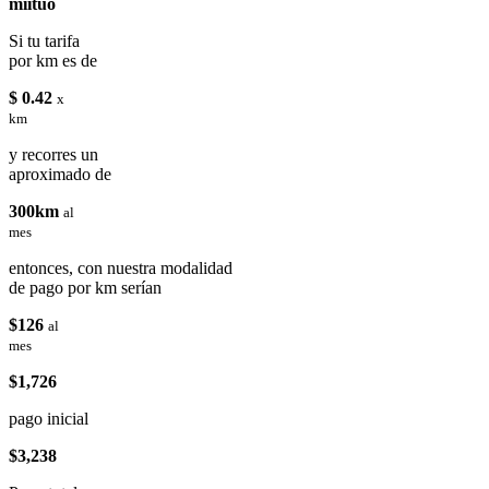
miituo
Si tu tarifa
por km es de
$ 0.42
x
km
y recorres un
aproximado de
300km
al
mes
entonces, con nuestra modalidad
de pago por km serían
$126
al
mes
$1,726
pago inicial
$3,238